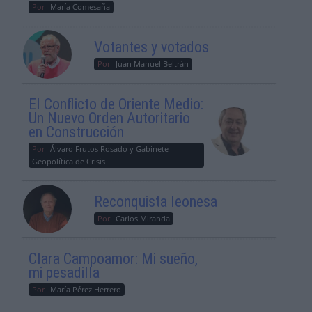
Por
María Comesaña
Votantes y votados
Por
Juan Manuel Beltrán
El Conflicto de Oriente Medio:
Un Nuevo Orden Autoritario
en Construcción
Por
Álvaro Frutos Rosado y Gabinete
Geopolítica de Crisis
Reconquista leonesa
Por
Carlos Miranda
Clara Campoamor: Mi sueño,
mi pesadilla
Por
María Pérez Herrero