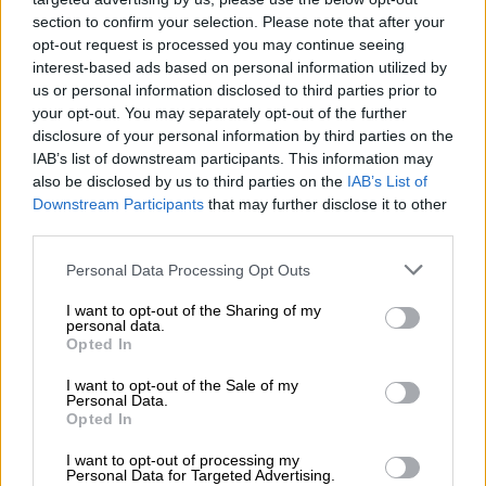
admirar los valores de la UE
section to confirm your selection. Please note that after your
opt-out request is processed you may continue seeing
interest-based ads based on personal information utilized by
us or personal information disclosed to third parties prior to
Husni Abdel Wahed asegura que
"en un
your opt-out. You may separately opt-out of the further
campo de concentración escasea todo,
disclosure of your personal information by third parties on the
menos la necesidad"
,
y que no comprende
IAB’s list of downstream participants. This information may
cómo España, donde gobierno y oposición,
also be disclosed by us to third parties on the
IAB’s List of
PSOE y PP están de acuerdo en el
Downstream Participants
that may further disclose it to other
reconocimiento del Estado Palestino, no lo
third parties.
hacen ya.
"Si buscan un momento, ese es
ahora".
Personal Data Processing Opt Outs
I want to opt-out of the Sharing of my
personal data.
Asimismo el Embajador afirma que Occidente, y
Opted In
Europa en concreto, están actuando con una
actitud fundamentalista y demostrando su
I want to opt-out of the Sale of my
"
mala conciencia"
por el genocidio que se
Personal Data.
Opted In
realizó contra el pueblo judío
. "
Ahora está
consintiendo otro"
, afirma el embajador.
I want to opt-out of processing my
Personal Data for Targeted Advertising.