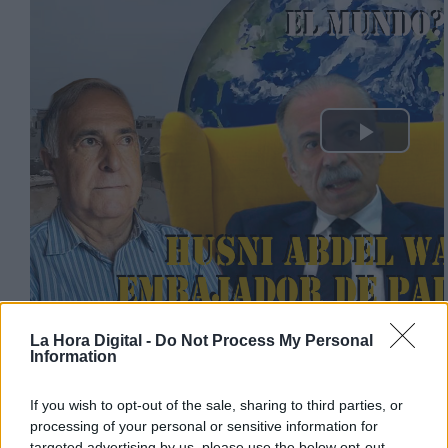
Play
Video
La Hora Digital -
Do Not Process My Personal
Information
Husni Abdel Wahed es embajador de Palestina en
España
If you wish to opt-out of the sale, sharing to third parties, or
processing of your personal or sensitive information for
El embajador de Palestina reconoce
targeted advertising by us, please use the below opt-out