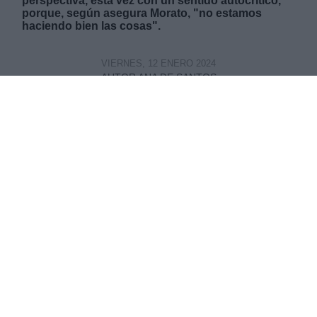
perspectiva, esta vez con un sentido autocrítico,
porque, según asegura Morato, "no estamos
haciendo bien las cosas".
VIERNES, 12 ENERO 2024
AUTOR ANA DE SANTOS
Mas artículos del mismo autor/a
Manolo Morato y Álvaro Frutos forman el Gabinete de
Crisis Geopolítica de La Hora Digital