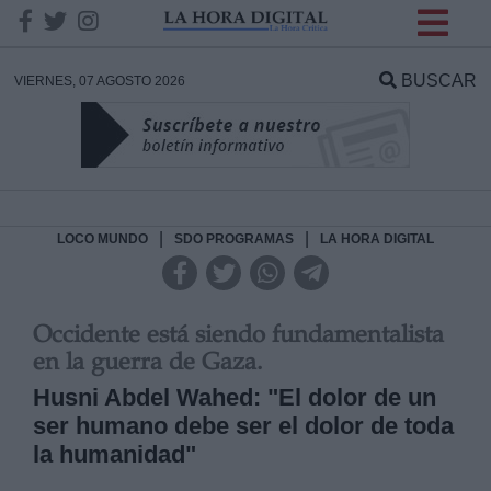
INFORMACION SOBRE LA
PROTECCIÓN DE TUS
BUSCAR
VIERNES, 07 AGOSTO 2026
DATOS
Responsable:
Finalidad:
|
|
LOCO MUNDO
SDO PROGRAMAS
LA HORA DIGITAL
Datos tratados:
Occidente está siendo fundamentalista
en la guerra de Gaza.
Husni Abdel Wahed: "El dolor de un
Legitimación:
ser humano debe ser el dolor de toda
Destinatarios:
la humanidad"