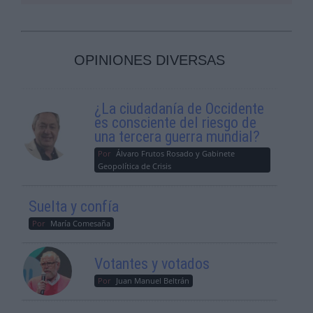
OPINIONES DIVERSAS
¿La ciudadanía de Occidente
es consciente del riesgo de
una tercera guerra mundial?
Por
Álvaro Frutos Rosado y Gabinete
Geopolítica de Crisis
Suelta y confía
Por
María Comesaña
Votantes y votados
Por
Juan Manuel Beltrán