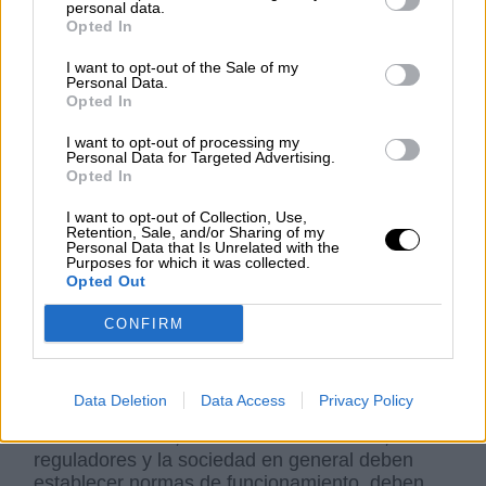
Sin embargo, como casi siempre ocurre, no
personal data.
Opted In
todo lo que se investiga ni los resultados
obtenidos son buenos o tienen implícitamente
I want to opt-out of the Sale of my
cosas buenas. Los avances en la medicina y en
Personal Data.
la biotecnología y demás ramas científicas, que
Opted In
mejoren la calidad de vida de los seres
humanos, son excelentes y hay que invertir en
I want to opt-out of processing my
Personal Data for Targeted Advertising.
ellos.
Pero a medida que la biotecnología
Opted In
avanza, surgen desafíos éticos muy
relevantes y que deben permitirnos
I want to opt-out of Collection, Use,
Retention, Sale, and/or Sharing of my
reflexionar sobre ellos:
Personal Data that Is Unrelated with the
Purposes for which it was collected.
Opted Out
La modificación genética en humanos, la
privacidad de datos genéticos y la equidad y
CONFIRM
universalidad en el acceso a los avances
médicos.
Data Deletion
Data Access
Privacy Policy
Ante estos retos, la comunidad científica, los
reguladores y la sociedad en general deben
establecer normas de funcionamiento, deben