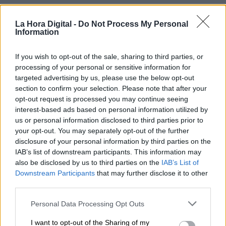
Otra tendencia a considerar es la propia
IA
usada en la Biotecnología:
La Hora Digital -
Do Not Process My Personal
Information
Se están estudiando protocolos para que
exista
If you wish to opt-out of the sale, sharing to third parties, or
una convergencia de la biotecnología y la
processing of your personal or sensitive information for
inteligencia artificial que permita avances más
targeted advertising by us, please use the below opt-out
rápidos en la identificación de fármacos, diseño
section to confirm your selection. Please note that after your
de proteínas y análisis de datos biológicos de
opt-out request is processed you may continue seeing
los seres vivos.
interest-based ads based on personal information utilized by
us or personal information disclosed to third parties prior to
your opt-out. You may separately opt-out of the further
Ya hemos hablado en artículos anteriores,
disclosure of your personal information by third parties on the
cómo la IA se convertirá en una herramienta
IAB’s list of downstream participants. This information may
crucial para varios aspectos de la vida (desde la
also be disclosed by us to third parties on the
IAB’s List of
industria hasta la logística), y también va a
Downstream Participants
that may further disclose it to other
servir para analizar la complejidad de la
third parties.
información biológica y acelerar los procesos de
descubrimiento en la investigación biomédica.
Personal Data Processing Opt Outs
I want to opt-out of the Sharing of my