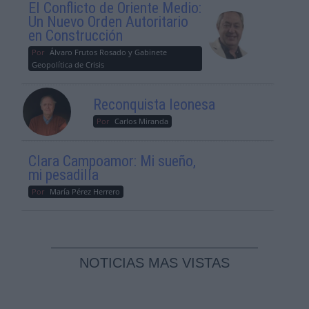
El Conflicto de Oriente Medio:
Un Nuevo Orden Autoritario
en Construcción
Por
Álvaro Frutos Rosado y Gabinete
Geopolítica de Crisis
Reconquista leonesa
Por
Carlos Miranda
Clara Campoamor: Mi sueño,
mi pesadilla
Por
María Pérez Herrero
NOTICIAS MAS VISTAS