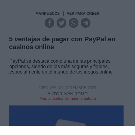
|
MARRUECOS
VER PARA CREER
5 ventajas de pagar con PayPal en
casinos online
PayPal se destaca como una de las principales
opciones, siendo de las más seguras y fiables,
especialmente en el mundo de los juegos online
VIERNES, 01 DICIEMBRE 2023
AUTOR IVÁN ROMO
Mas artículos del mismo autor/a