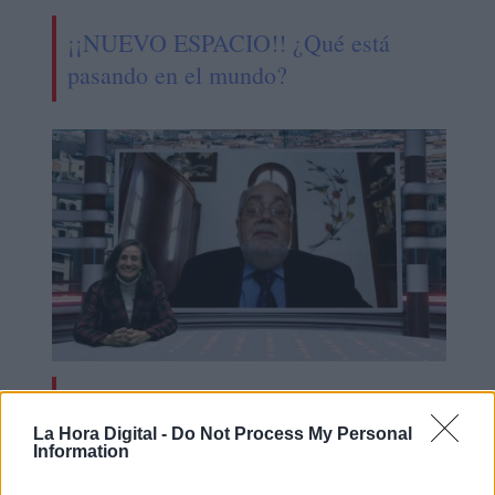
¡¡NUEVO ESPACIO!! ¿Qué está
pasando en el mundo?
Agozino: "A Cristina Kirchner le es
más funcional que gane Milei"
La Hora Digital -
Do Not Process My Personal
Information