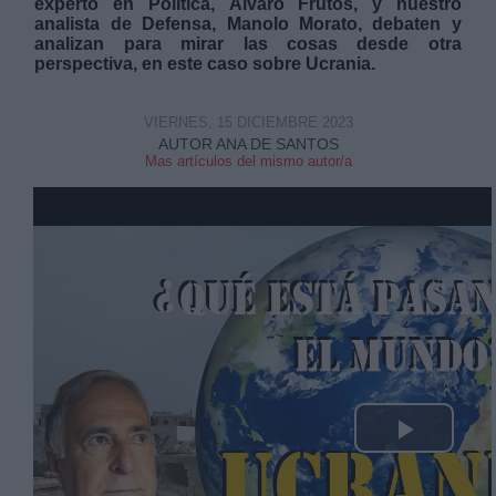
experto en Política, Álvaro Frutos, y nuestro
analista de Defensa, Manolo Morato, debaten y
analizan para mirar las cosas desde otra
perspectiva, en este caso sobre Ucrania.
VIERNES, 15 DICIEMBRE 2023
AUTOR ANA DE SANTOS
Derechos:
Mas artículos del mismo autor/a
link
Información adicional
link
Play