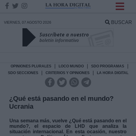
INFORMACION SOBRE LA
PROTECCIÓN DE TUS
BUSCAR
VIERNES, 07 AGOSTO 2026
DATOS
Responsable:
Finalidad:
|
|
|
OPINIONES PLURALES
LOCO MUNDO
SDO PROGRAMAS
|
|
SDO SECCIONES
CRITERIOS Y OPINIONES
LA HORA DIGITAL
Datos tratados:
¿Qué está pasando en el mundo?
Ucrania
Legitimación:
Una semana más, vuelve ¿Qué está pasando en el
Destinatarios:
mundo?, el espacio de LHD que analiza la
situación internacional. En esta ocasión, nuestro