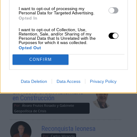
una tercera guerra mundial?
I want to opt-out of processing my
Por
Álvaro Frutos Rosado y Gabinete
Personal Data for Targeted Advertising.
Opted In
Geopolítica de Crisis
I want to opt-out of Collection, Use,
Retention, Sale, and/or Sharing of my
Suelta y confía
Personal Data that Is Unrelated with the
Purposes for which it was collected.
Por
María Comesaña
Opted Out
Votantes y votados
CONFIRM
Por
Juan Manuel Beltrán
Data Deletion
Data Access
Privacy Policy
El Conflicto de Oriente Medio:
Un Nuevo Orden Autoritario
en Construcción
Por
Álvaro Frutos Rosado y Gabinete
Geopolítica de Crisis
Reconquista leonesa
Por
Carlos Miranda