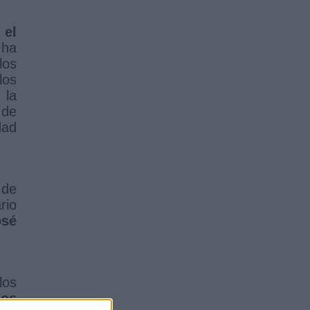
 el
 ha
los
los
 la
 de
dad
 de
rio
osé
los
nos