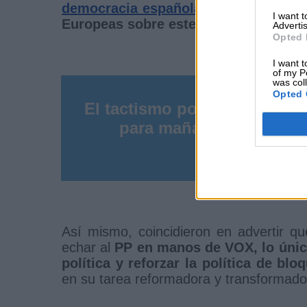
democracia española en riesgo
, ante
I want 
Europeas sobre este tema.
Advertis
Opted 
I want t
of my P
was col
Opted 
El tactismo político es una 
para mañana para la may
Así mismo, coincidieron en advertir qu
echar al
PP en manos de VOX, lo único
política y reforzar la política de blo
en su tarea reformadora y transformad