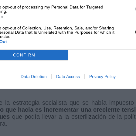
 el debate que se ha iniciado en las Institucio
to opt-out of processing my Personal Data for Targeted
ing.
In
o opt-out of Collection, Use, Retention, Sale, and/or Sharing
ersonal Data that Is Unrelated with the Purposes for which it
lected.
Out
mala estrategia: Pan para hoy y hambre
oría de socialistas y progresistas
CONFIRM
españoles
Data Deletion
Data Access
Privacy Policy
e la estrategia socialista que se había impuesto
 que hacia es incrementar una creciente tens
ques
que podía llevar a la esterilización de la polít
ora.