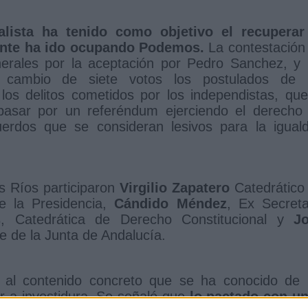
ialista ha tenido como objetivo el recuperar
mente ha ido ocupando Podemos.
La contestación
enerales por la aceptación por Pedro Sanchez, y 
 a cambio de siete votos los postulados de 
los delitos cometidos por los independistas, que
a pasar por un referéndum ejerciendo el derecho
erdos que se consideran lesivos para la igual
s Ríos participaron
Virgilio Zapatero
Catedrático
de la Presidencia,
Cándido Méndez
, Ex Secreta
s
, Catedrática de Derecho Constitucional y
J
e de la Junta de Andalucía.
o al contenido concreto que se ha conocido de 
r a investidura. Se señaló que
lo pactado con u