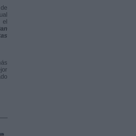
 de
ual
 el
Pan
tas
más
jor
ado