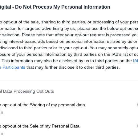
ros
y se afirmó que
los indicadores de un Est
gital -
Do Not Process My Personal Information
 los países miembros de la Unión Europea
 la amnistía.
Así mismo, pusieron énfasis en c
to opt-out of the sale, sharing to third parties, or processing of your per
alista ni constitucional, la existencia de una Esp
formation for targeted advertising by us, please use the below opt-out s
uña) y otra autonómica compuesta por los otros
r selection. Please note that after your opt-out request is processed y
ión se manifestó al poner sobre la mesa el
riesgo
eing interest-based ads based on personal information utilized by us or
ocracia española que pueda ser una vía expedita
disclosed to third parties prior to your opt-out. You may separately opt-
o, como se esta produciendo en otros miembros de
losure of your personal information by third parties on the IAB’s list of
. This information may also be disclosed by us to third parties on the
IA
Participants
that may further disclose it to other third parties.
PSOE había perdido su esencia de partido plura
untaron hasta dónde alcanzaba la responsabilidad 
l Data Processing Opt Outs
ntistas”.
o opt-out of the Sharing of my personal data.
In
mportante que el colectivo Fernando de los R
ional
, con vocación de centro izquierda para derri
o opt-out of the Sale of my Personal Data.
recuperar la convivencia democrática y el resp
In
 los presentes hicieron suyo el documento