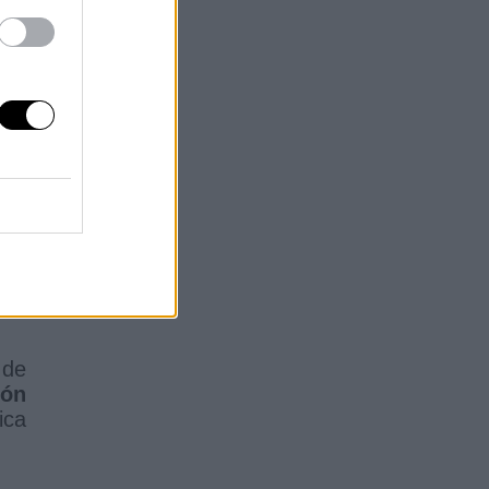
nes
 de
ión
ica