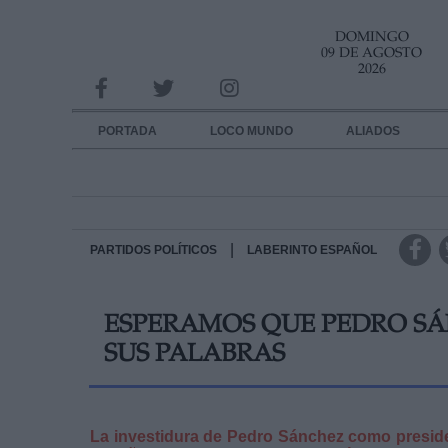
DOMINGO
INFORMACION SOBRE LA PROTECCIÓN DE TUS DATOS
09 DE AGOSTO
2026
Responsable:
Finalidad:
PORTADA
LOCO MUNDO
ALIADOS
Datos tratados:
Legitimación:
Destinatarios:
|
PARTIDOS POLÍTICOS
LABERINTO ESPAÑOL
Derechos:
ESPERAMOS QUE PEDRO SÁ
link
SUS PALABRAS
Información adicional
link
La investidura de Pedro Sánchez como presiden