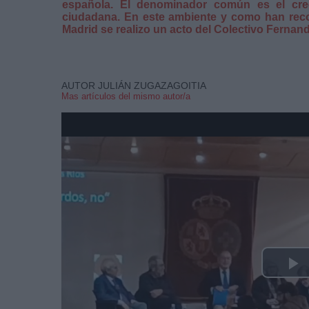
española. El denominador común es el crec
ciudadana. En este ambiente y como han reco
Madrid se realizo un acto del Colectivo Ferna
AUTOR JULIÁN ZUGAZAGOITIA
Mas artículos del mismo autor/a
P
V