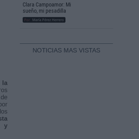
Clara Campoamor: Mi
sueño, mi pesadilla
Por
María Pérez Herrero
NOTICIAS MAS VISTAS
 la
ros
 de
por
los
sta
a y