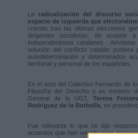
La
radicalización del discurso soc
espacio de izquierda que electoral
crecido tras las últimas elecciones g
dirigentes socialistas, de aceptar
independentistas catalanes. Amnistiar 
solución del conflicto catalán pudier
autodeterminación y determinados acu
territorial y personal de los españoles.
En el acto del Colectivo Fernando de lo
Filosofía del Derecho y ex ministro 
General de la UGT,
Teresa Freixe
Rodriguez de la Borbolla,
ex president
Fue relevante lo que se dijo respect
acuerdos que han servido para asegura