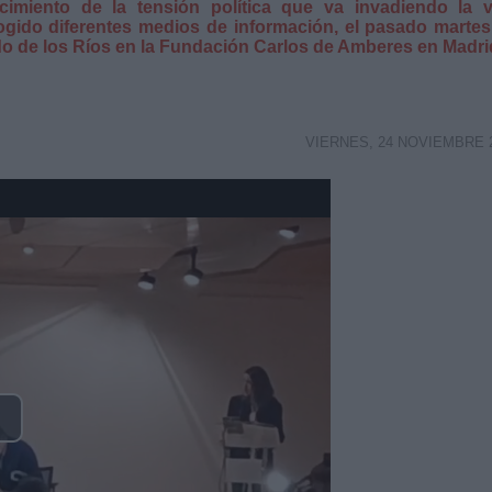
imiento de la tensión política que va invadiendo la v
gido diferentes medios de información, el pasado martes
ndo de los Ríos en la Fundación Carlos de Amberes en Madr
VIERNES, 24 NOVIEMBRE 
lay
ideo