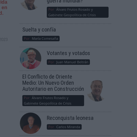
guerra mundial?
ida
 en
Por
Álvaro Frutos Rosado y
id.
Gabinete Geopolítica de Crisis
Suelta y confía
Por
María Comesaña
2023
Votantes y votados
Por
Juan Manuel Beltrán
El Conflicto de Oriente
Medio: Un Nuevo Orden
Autoritario en Construcción
Por
Álvaro Frutos Rosado y
Gabinete Geopolítica de Crisis
Reconquista leonesa
Por
Carlos Miranda