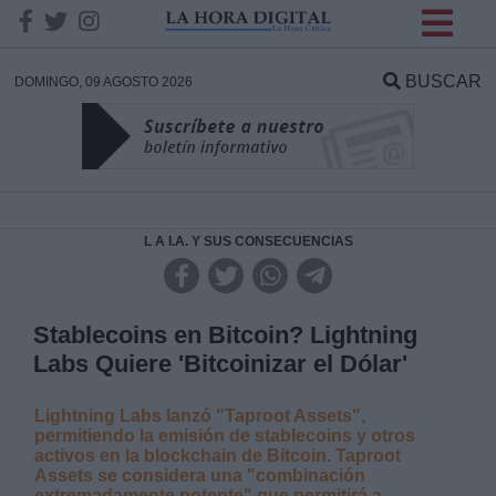
INFORMACION SOBRE LA
PROTECCIÓN DE TUS
BUSCAR
DOMINGO, 09 AGOSTO 2026
DATOS
Responsable:
Finalidad:
L A I.A. Y SUS CONSECUENCIAS
Datos tratados:
Stablecoins en Bitcoin? Lightning
Labs Quiere 'Bitcoinizar el Dólar'
Legitimación:
Lightning Labs lanzó "Taproot Assets",
permitiendo la emisión de stablecoins y otros
Destinatarios:
activos en la blockchain de Bitcoin. Taproot
Assets se considera una "combinación
extremadamente potente" que permitirá a