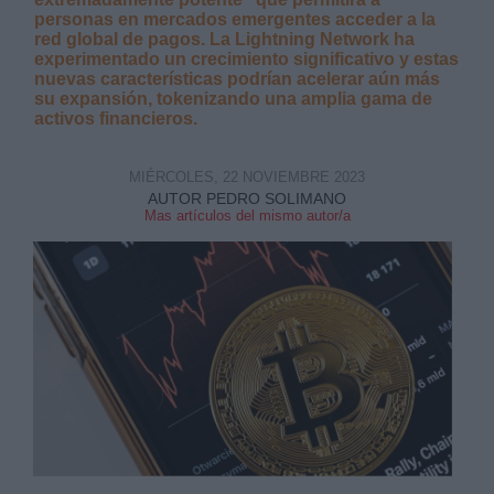
personas en mercados emergentes acceder a la
red global de pagos. La Lightning Network ha
experimentado un crecimiento significativo y estas
nuevas características podrían acelerar aún más
su expansión, tokenizando una amplia gama de
activos financieros.
Derechos:
MIÉRCOLES, 22 NOVIEMBRE 2023
AUTOR PEDRO SOLIMANO
link
Mas artículos del mismo autor/a
Información adicional
link