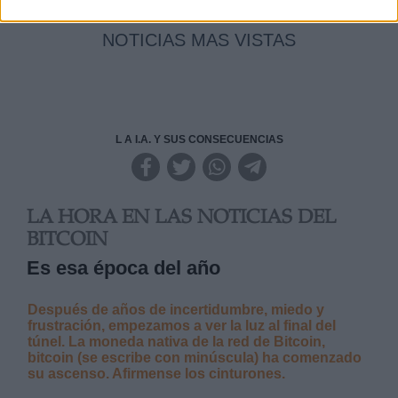
NOTICIAS MAS VISTAS
L A I.A. Y SUS CONSECUENCIAS
LA HORA EN LAS NOTICIAS DEL
BITCOIN
Es esa época del año
Después de años de incertidumbre, miedo y
frustración, empezamos a ver la luz al final del
túnel. La moneda nativa de la red de Bitcoin,
bitcoin (se escribe con minúscula) ha comenzado
su ascenso. Afirmense los cinturones.