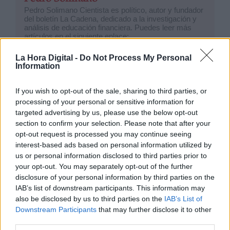
Pedro Solimano Cientista es político, autor y fundador
del boletín La Cadena, dedicado a la investigación y
análisis de educación financiera. Puedes leer más
artículos en el siguiente enlace:
https://lacadena.substack.com/
La Hora Digital -
Do Not Process My Personal
Information
If you wish to opt-out of the sale, sharing to third parties, or
OPINIONES DIVERSAS
processing of your personal or sensitive information for
targeted advertising by us, please use the below opt-out
section to confirm your selection. Please note that after your
opt-out request is processed you may continue seeing
¿La ciudadanía de Occidente
interest-based ads based on personal information utilized by
es consciente del riesgo de
us or personal information disclosed to third parties prior to
una tercera guerra mundial?
your opt-out. You may separately opt-out of the further
Por
Álvaro Frutos Rosado y Gabinete
disclosure of your personal information by third parties on the
Geopolítica de Crisis
IAB’s list of downstream participants. This information may
also be disclosed by us to third parties on the
IAB’s List of
Suelta y confía
Downstream Participants
that may further disclose it to other
third parties.
Por
María Comesaña