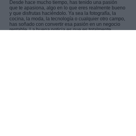
Desde hace mucho tiempo, has tenido una pasión
que te apasiona, algo en lo que eres realmente bueno
y que disfrutas haciéndolo. Ya sea la fotografía, la
cocina, la moda, la tecnología o cualquier otro campo,
has soñado con convertir esa pasión en un negocio
rentable. La buena noticia es que es totalmente
posible. Aquí te ofrecemos consejos para emprender
en tu área de interés y convertir tu sueño en una
realidad sostenible y rentable en el tiempo
MARTES, 31 OCTUBRE 2023
AUTOR IVÁN ROMO
Mas artículos del mismo autor/a