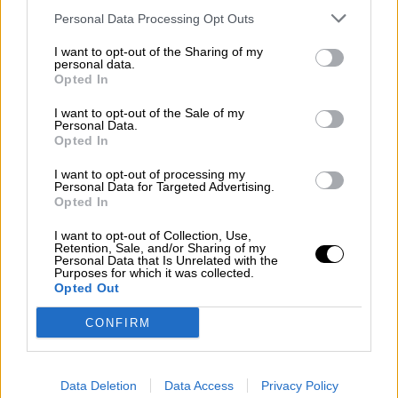
Personal Data Processing Opt Outs
Votantes y votados
I want to opt-out of the Sharing of my
Por
Juan Manuel Beltrán
personal data.
Opted In
El Conflicto de Oriente Medio:
I want to opt-out of the Sale of my
Un Nuevo Orden Autoritario
Personal Data.
Opted In
en Construcción
Por
Álvaro Frutos Rosado y Gabinete
I want to opt-out of processing my
Geopolítica de Crisis
Personal Data for Targeted Advertising.
Opted In
Reconquista leonesa
I want to opt-out of Collection, Use,
Retention, Sale, and/or Sharing of my
Por
Carlos Miranda
Personal Data that Is Unrelated with the
Purposes for which it was collected.
Opted Out
Clara Campoamor: Mi sueño,
mi pesadilla
CONFIRM
Por
María Pérez Herrero
Data Deletion
Data Access
Privacy Policy