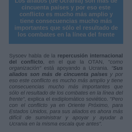
Los aliados (de Ucrania) son más de
cincuenta países y por eso este
conflicto es mucho más amplio y
tiene consecuencias mucho más
importantes que sólo el resultado de
los combates en la línea del frente
Sysoev habla de la
repercusión internacional
del conflicto
, en el que la OTAN, "
como
organización"
está apoyando a Ucrania.
"
Sus
aliados son más de cincuenta países
y por
eso este conflicto es mucho más amplio y tiene
consecuencias mucho más importantes que
sólo el resultado de los combates en la línea del
frente"
, explica el exdiplomático soviético. "
Pero
con el conflicto ya en Oriente Próximo, para
Estados Unidos, para sus aliados es ahora más
difícil de suministrar y apoyar y ayudar a
Ucrania en la misma escala que antes".