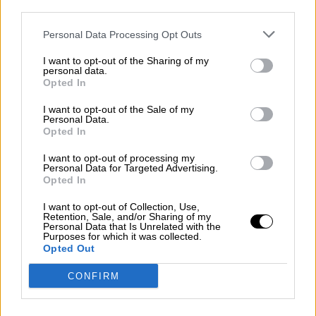
third parties.
plano humano yo diría que la situación no es
tan grave
, que hay un campo político que y las
Personal Data Processing Opt Outs
decisiones están tomadas en Bruselas". "
A
pesar de la posición oficial de los gobiernos, por
I want to opt-out of the Sharing of my
ejemplo, el
suministro del gas licuado ruso
personal data.
Opted In
ha aumentado muchas veces y este año
España va a comprar el volumen a récord
de
I want to opt-out of the Sale of my
este carburante",
avanza Sysoev.
Personal Data.
Opted In
No te pierdas la entrevista completa. ¡Dale al
I want to opt-out of processing my
Personal Data for Targeted Advertising.
PLAY!
Opted In
I want to opt-out of Collection, Use,
Retention, Sale, and/or Sharing of my
Personal Data that Is Unrelated with the
Rusia
Internacional
Entrevista
Purposes for which it was collected.
Opted Out
NOTICIAS RELACIONADAS
CONFIRM