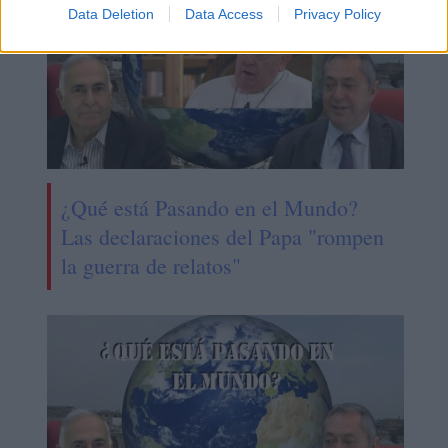
Data Deletion
Data Access
Privacy Policy
¿Qué está Pasando en el Mundo?
Las declaraciones del Papa "rompen
la guerra de relatos"