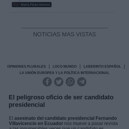
Por
María Pérez Herrero
NOTICIAS MAS VISTAS
|
|
|
OPINIONES PLURALES
LOCO MUNDO
LABERINTO ESPAÑOL
LA UNIÓN EUROPEA Y LA POLÍTICA INTERNACIONAL
El peligroso oficio de ser candidato
presidencial
El
asesinato del candidato presidencial Fernando
Villavicencio en Ecuador
nos mueve a pasar revista
a las innumerables veces que un candidato es