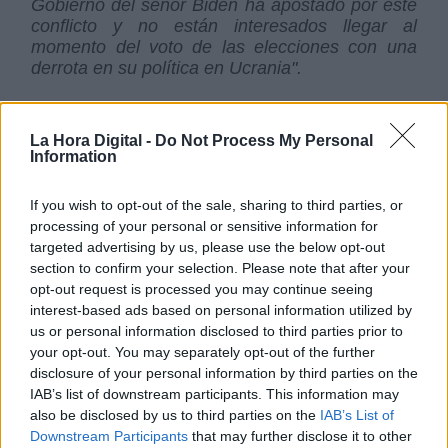
Gobierno del señor Biden ha apostado por este
conflicto y
no están interesados llegar al
momento del voto de las elecciones con una
derrota en su política en Ucrania".
Para hablar de las
relaciones entre Rusia y
La Hora Digital -
Do Not Process My Personal
Europa
, Sysoev utiliza las palabras del ministro
Information
de Asuntos Exteriores ruso y dice que "
están a
cero"
, "p
ero al mismo tiempo Rusia está abierta
If you wish to opt-out of the sale, sharing to third parties, or
a establecer los contactos o las relaciones con
processing of your personal or sensitive information for
cualquier país,
pero ahora la pelota está en el
targeted advertising by us, please use the below opt-out
campo europeo porque ellos han cortado
section to confirm your selection. Please note that after your
prácticamente todas las relaciones y han
opt-out request is processed you may continue seeing
cerrado esta cooperación".
interest-based ads based on personal information utilized by
us or personal information disclosed to third parties prior to
your opt-out. You may separately opt-out of the further
Aún así, hay
algunos países "que sí
disclosure of your personal information by third parties on the
mantienen una cierta autonomía",
como
IAB’s list of downstream participants. This information may
Hungría. Sysoev señala que hay colaboración
also be disclosed by us to third parties on the
IAB’s List of
en el campo de energía y habla también de las
Downstream Participants
that may further disclose it to other
difíciles relaciones con Eslovaquia. "
Pero
en el