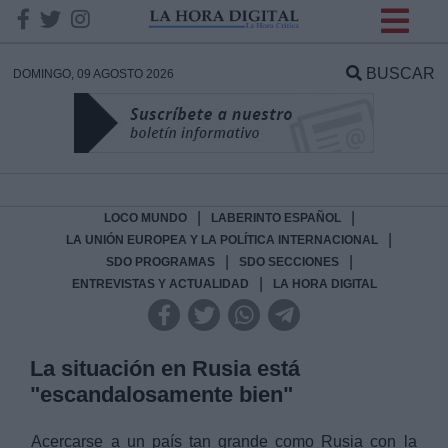
INFORMACION SOBRE LA
PROTECCIÓN DE TUS
BUSCAR
DOMINGO, 09 AGOSTO 2026
DATOS
Responsable:
Finalidad:
|
|
LOCO MUNDO
LABERINTO ESPAÑOL
|
LA UNIÓN EUROPEA Y LA POLÍTICA INTERNACIONAL
|
|
SDO PROGRAMAS
SDO SECCIONES
Datos tratados:
|
ENTREVISTAS Y ACTUALIDAD
LA HORA DIGITAL
Legitimación:
La situación en Rusia está
"escandalosamente bien"
Destinatarios:
Acercarse a un país tan grande como Rusia con la