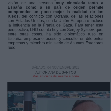
visión de una persona
muy vinculada tanto a
España como a su país de origen permite
comprender un poco mejor la realidad de los
rusos,
del conflicto con Ucrania, de las relaciones
con Estados Unidos, con la Unión Europea o incluso
la influencia en la Franja de Gaza. Para tener esta
perspectiva, LHD cuenta hoy con Sergey Sysoev, que,
Derechos:
entre otras cosas, ha sido diplomático ruso en
España, empresario, asesor y consultor en diferentes
empresas y miembro ministerio de Asuntos Exteriores
link
ruso.
Información adicional
link
SÁBADO, 04 NOVIEMBRE 2023
AUTOR ANA DE SANTOS
Mas artículos del mismo autor/a