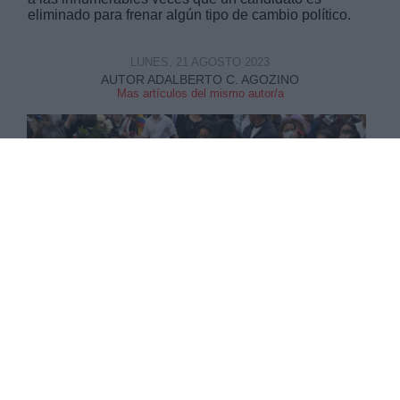
eliminado para frenar algún tipo de cambio político.
LUNES, 21 AGOSTO 2023
AUTOR ADALBERTO C. AGOZINO
Mas artículos del mismo autor/a
Ecuador despidió al candidato Fernando Villavicencio el pasado
11 de agosto
La política en Sudamérica puede ser