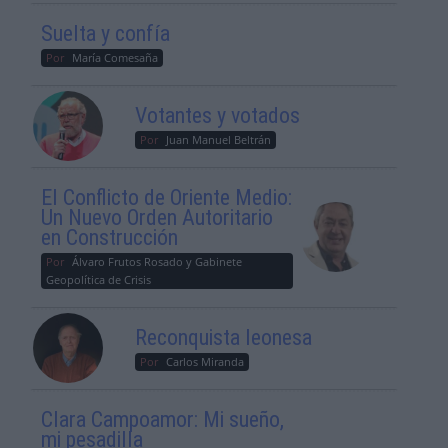
Suelta y confía
Por
María Comesaña
Votantes y votados
Por
Juan Manuel Beltrán
El Conflicto de Oriente Medio:
Un Nuevo Orden Autoritario
en Construcción
Por
Álvaro Frutos Rosado y Gabinete
Geopolítica de Crisis
Reconquista leonesa
Por
Carlos Miranda
Clara Campoamor: Mi sueño,
mi pesadilla