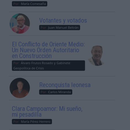
Por
María Comesaña
Votantes y votados
Por
Juan Manuel Beltrán
El Conflicto de Oriente Medio:
Un Nuevo Orden Autoritario
en Construcción
Por
Álvaro Frutos Rosado y Gabinete
Geopolítica de Crisis
Reconquista leonesa
Por
Carlos Miranda
Clara Campoamor: Mi sueño,
mi pesadilla
Por
María Pérez Herrero