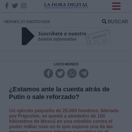
INFORMACION SOBRE LA
PROTECCIÓN DE TUS
BUSCAR
VIERNES, 07 AGOSTO 2026
DATOS
Responsable:
Finalidad:
LOCO MUNDO
Datos tratados:
¿Estamos ante la cuenta atrás de
Putin o sale reforzado?
Legitimación:
Un ejército pequeño de 25.000 hombres, liderado
por Prigozhin, se quedó a alrededor de 100
Destinatarios:
kilómetros de Moscú en una rebelión contra el
poder militar ruso en lo que supone una de las
mayores amenazas internas sucedidas en el