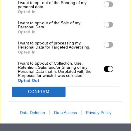
Entre 2013 y 2017 fue diputado nacional cargo
I want to opt-out of the Sharing of my
personal data.
al que retornó en 2019, cuando una nueva
Opted In
alianza política lo llevó a incorporarse con
partido al Frente de Todos
, después de haber
I want to opt-out of the Sale of my
jurado que nunca volvería a aliarse con el
Personal Data.
Opted In
kirchnerismo y que de ser presidente
encarcelaría a los corruptos, especialmente a
I want to opt-out of processing my
los militantes rentados de
La Cámpora.
Personal Data for Targeted Advertising.
Opted In
I want to opt-out of Collection, Use,
Sergio Massa llega a la candidatura
Retention, Sale, and/or Sharing of my
presidencial de Unidos por la Patria, entre otras
Personal Data that Is Unrelated with the
Purposes for which it was collected.
razones por el apoyo constante de un grupo de
Opted Out
empresarios y banqueros conocido como
“El
círculo rojo”
. Se trata de grandes empresarios
CONFIRM
que han incrementado su riqueza haciendo
negocios con el Estado y que cuentan con
inversiones en
sectores financieros,
energético, construcciones y medios de
Data Deletion
Data Access
Privacy Policy
comunicación.