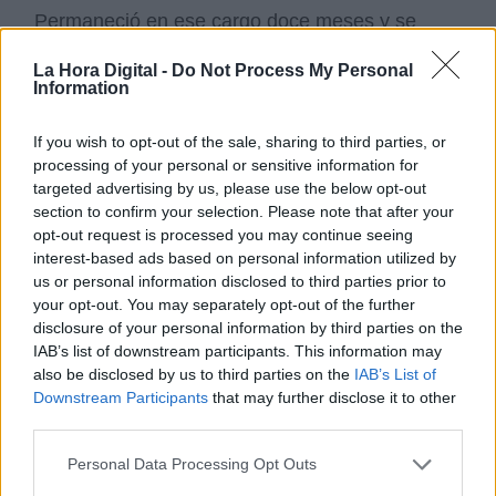
Permaneció en ese cargo doce meses y se
alejó del kirchnerismo después de un
enfrentamiento (casi físico) con el expresidente
La Hora Digital -
Do Not Process My Personal
Information
Néstor Kirchner. Retornó a la intendencia de
Tigre.
If you wish to opt-out of the sale, sharing to third parties, or
processing of your personal or sensitive information for
En las elecciones legislativas de agosto de
targeted advertising by us, please use the below opt-out
2013,
el Frente Renovador obtuvo el 44% de
section to confirm your selection. Please note that after your
los votos
sepultando así las aspiraciones de la
opt-out request is processed you may continue seeing
presidente Cristina Kirchner de impulsar una
interest-based ads based on personal information utilized by
reforma constitucional que le permitiera ser
us or personal information disclosed to third parties prior to
reelecta indefinidamente en el cargo.
your opt-out. You may separately opt-out of the further
disclosure of your personal information by third parties on the
IAB’s list of downstream participants. This information may
En 2015, compitió por la presidencia en el
also be disclosed by us to third parties on the
IAB’s List of
Frente Unidos por una Nueva Alternativa. En la
Downstream Participants
that may further disclose it to other
primera vuelta obtuvo el 21,39% quedando
third parties.
tercero.
Personal Data Processing Opt Outs