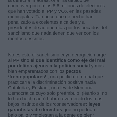
la derecha madrastrona ha debido de
conmover poco a los 8,6 millones de electores
que han votado al PP y VOX en las pasadas
municipales. Tan poco que de hecho han
penalizado a excelentes alcaldes y a
presidentes de autonomías por los pecados del
sanchismo que nada tienen que ver con los
méritos descritos.
No es este el sanchismo cuya derogación urge
al PP sino
el que identifica como eje del mal
por delitos ajenos a la política social
y más
bien emparentados con los
pactos
‘frentepopulares’
; una política territorial que
practicaría la discriminación positiva hacia
Cataluña y Euskadi; una ley de Memoria
Democrática cuyo solo preámbulo (léanlo si no
lo han hecho aún) habrá reverdecido los más
bajos instintos de los ‘conservadores’;
leyes
garantistas de derechos
que no podrían ir
bajo palio y “molestan a la gente de bien”