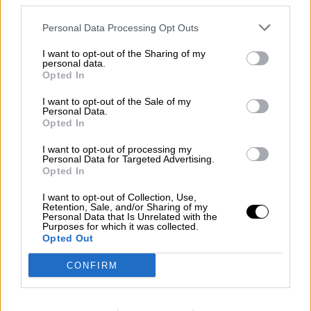
third parties.
empresas e instituciones
Personal Data Processing Opt Outs
I want to opt-out of the Sharing of my
personal data.
OPINIONES DIVERSAS
Opted In
I want to opt-out of the Sale of my
Personal Data.
¿La ciudadanía de Occidente
Opted In
es consciente del riesgo de
I want to opt-out of processing my
una tercera guerra mundial?
Personal Data for Targeted Advertising.
Por
Álvaro Frutos Rosado y Gabinete
Opted In
Geopolítica de Crisis
I want to opt-out of Collection, Use,
Retention, Sale, and/or Sharing of my
Personal Data that Is Unrelated with the
Suelta y confía
Purposes for which it was collected.
Opted Out
Por
María Comesaña
CONFIRM
Votantes y votados
Por
Juan Manuel Beltrán