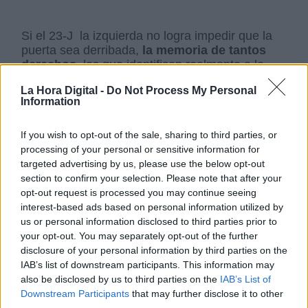
Si el 23-J la izquierda no logra impedir que la
puerta sea derribada,
la memoria de tantos
derechos,
los que identifican realmente a la
patria compartida,
quedará borrada para
La Hora Digital -
Do Not Process My Personal
mucho tiempo.
Information
SOBRE EL AUTOR
If you wish to opt-out of the sale, sharing to third parties, or
processing of your personal or sensitive information for
targeted advertising by us, please use the below opt-out
section to confirm your selection. Please note that after your
opt-out request is processed you may continue seeing
interest-based ads based on personal information utilized by
us or personal information disclosed to third parties prior to
Rafael Camacho
your opt-out. You may separately opt-out of the further
Licenciado en Ciencias Políticas y Sociología. Ejerció
el periodismo como jefe de redacción y director de
disclosure of your personal information by third parties on the
diarios y revistas. Ha sido portavoz del Gobierno de la
IAB’s list of downstream participants. This information may
Junta de Andalucía, director general de Radio
also be disclosed by us to third parties on the
IAB’s List of
Televisión de Andalucía y CEO de SADIEL
Downstream Participants
that may further disclose it to other
Tecnologías de la Información S.A. Consultor de