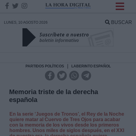
INFORMACION SOBRE LA
PROTECCIÓN DE TUS
BUSCAR
LUNES, 10 AGOSTO 2026
DATOS
Responsable:
Finalidad:
|
PARTIDOS POLÍTICOS
LABERINTO ESPAÑOL
Datos tratados:
Memoria triste de la derecha
española
Legitimación:
En la serie ‘Juegos de Tronos’, el Rey de la Noche
quiere matar al Cuervo de Tres Ojos para acabar
Destinatarios:
con la memoria de los vivos desde los primeros
hombres. Unos miles de siglos después, en el XXI
de nuestra era, la derecha española quiere