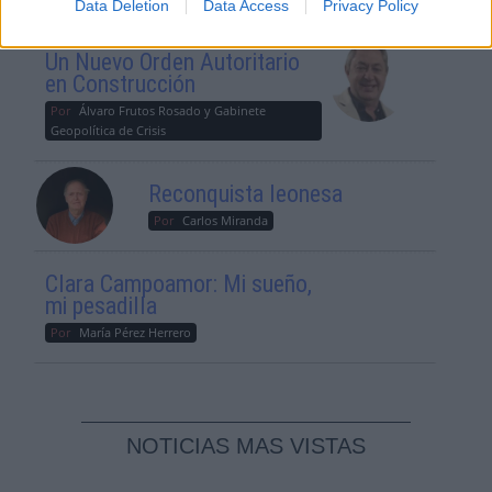
Data Deletion
Data Access
Privacy Policy
El Conflicto de Oriente Medio:
Un Nuevo Orden Autoritario
en Construcción
Por
Álvaro Frutos Rosado y Gabinete
Geopolítica de Crisis
Reconquista leonesa
Por
Carlos Miranda
Clara Campoamor: Mi sueño,
mi pesadilla
Por
María Pérez Herrero
NOTICIAS MAS VISTAS