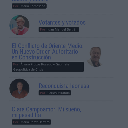
Por
María Comesaña
Votantes y votados
Por
Juan Manuel Beltrán
El Conflicto de Oriente Medio:
Un Nuevo Orden Autoritario
en Construcción
Por
Álvaro Frutos Rosado y Gabinete
Geopolítica de Crisis
Reconquista leonesa
Por
Carlos Miranda
Clara Campoamor: Mi sueño,
mi pesadilla
Por
María Pérez Herrero