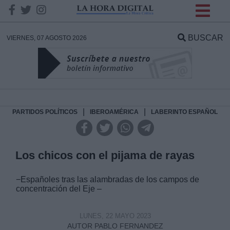
INFORMACION SOBRE LA
PROTECCIÓN DE TUS
BUSCAR
VIERNES, 07 AGOSTO 2026
DATOS
Responsable:
Finalidad:
|
|
PARTIDOS POLÍTICOS
IBEROAMÉRICA
LABERINTO ESPAÑOL
Datos tratados:
Los chicos con el pijama de rayas
−Españoles tras las alambradas de los campos de
Legitimación:
concentración del Eje –
Destinatarios:
LUNES, 22 MAYO 2023
AUTOR PABLO FERNANDEZ