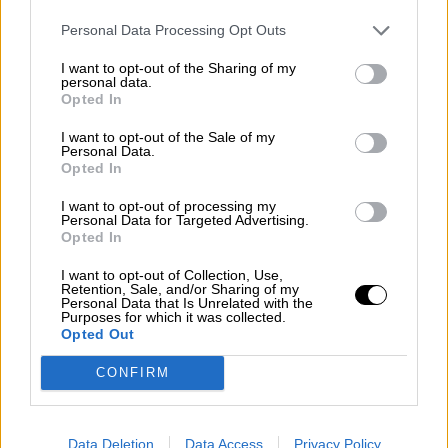
las cartillas finlandesas
figuran como
Personal Data Processing Opt Outs
fallecidos
, sin embargo consta su vuelta tanto
en el pasaporte colectivo, como en la noticia del
I want to opt-out of the Sharing of my
ABC y hay numerosos testimonios de vida de
personal data.
ellos como lo es, por ejemplo, que
José
Opted In
Larrarte jugara en 1ª División
de Futbol en el
I want to opt-out of the Sale of my
Málaga.
Personal Data.
Opted In
DÍEZ FORTE, EDUARDO
I want to opt-out of processing my
Personal Data for Targeted Advertising.
BILBAO 03/11/1923
Opted In
Sin cartilla de Finlandia
I want to opt-out of Collection, Use,
Retention, Sale, and/or Sharing of my
Personal Data that Is Unrelated with the
LARRARTE BELAUSTEGUI, JOSÉ
Purposes for which it was collected.
S.SEBASTIÁN 23/11/1924
Opted Out
Fecha de cautiverio 18/11/1941--Lugar de
captura región de Leningrado, Svir
CONFIRM
Hospital militar del campamento 65,
Raudaskyla. Murió en cautiverio según la ficha
de Cruz Roja, pero es erróneo: Fue repatriado
Data Deletion
Data Access
Privacy Policy