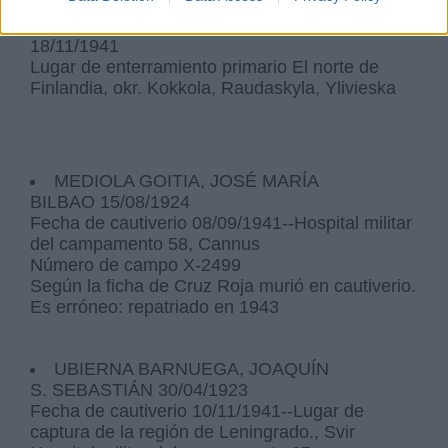
en 1943
. Fecha de fallecimiento no anterior al
18/11/1941
Lugar de enterramiento primario El norte de
Finlandia, okr. Kokkola, Raudaskyla, Ylivieska
MEDIOLA GOITIA, JOSÉ MARÍA
BILBAO 15/08/1924
Fecha de cautiverio 08/09/1941--Hospital militar
del campamento 58, Cannus
Número de campo X-2499
Según la ficha de Cruz Roja murió en cautiverio.
Es erróneo: repatriado en 1943
UBIERNA BARNUEGA, JOAQUÍN
S. SEBASTIÁN 30/04/1923
Fecha de cautiverio 10/11/1941--Lugar de
captura de la región de Leningrado., Svir