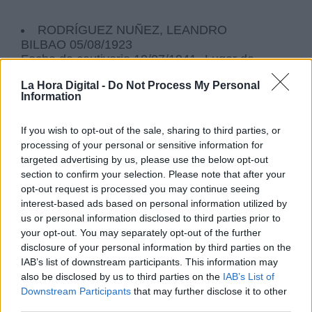
RODRÍGUEZ NUÑEZ, LEANDRO
BILBAO 05/08/1923
Fecha de cautiverio 10/07/1941--Lugar de
captura RSS de Carelia-Finlandia, distrito de
La Hora Digital -
Do Not Process My Personal
Olonets.
Information
Camp Camp No. 14, Distrito de Sortavala--
Número de campamento I-1639
If you wish to opt-out of the sale, sharing to third parties, or
processing of your personal or sensitive information for
targeted advertising by us, please use the below opt-out
SUÁREZ SUÁREZ, LUIS
section to confirm your selection. Please note that after your
OVIEDO
opt-out request is processed you may continue seeing
Fecha de cautiverio 24/09/1941--Lugar de
interest-based ads based on personal information utilized by
captura de la RSS de Karelo-Finnish,
us or personal information disclosed to third parties prior to
Petrozavodsk, 25 km
your opt-out. You may separately opt-out of the further
Camp Organizacional Camp No. 1, Nastola--
disclosure of your personal information by third parties on the
Número de campo Ö-7542
IAB’s list of downstream participants. This information may
also be disclosed by us to third parties on the
IAB’s List of
Los 4 siguientes volvieron en la misma
Downstream Participants
that may further disclose it to other
expedición que los anteriores. Extrañamente en
third parties.