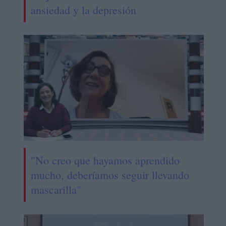
ansiedad y la depresión
"No creo que hayamos aprendido
mucho, deberíamos seguir llevando
mascarilla"