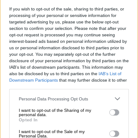
Mas artículos del mismo autor/a
If you wish to opt-out of the sale, sharing to third parties, or
processing of your personal or sensitive information for
targeted advertising by us, please use the below opt-out
section to confirm your selection. Please note that after your
opt-out request is processed you may continue seeing
interest-based ads based on personal information utilized by
us or personal information disclosed to third parties prior to
your opt-out. You may separately opt-out of the further
Antonio Espino, psiquiatra
disclosure of your personal information by third parties on the
IAB’s list of downstream participants. This information may
also be disclosed by us to third parties on the
IAB’s List of
Downstream Participants
that may further disclose it to other
third parties.
Antonio Espino, psiquiatra de amplio recorrido
que, entre otras cosas, puso en marcha el Plan
Personal Data Processing Opt Outs
de Salud Mental en la Salud Pública, nos habla
de la necesidad que había en los años 80 de
I want to opt-out of the Sharing of my
personal data.
integrar la psiquiatría en Sistema de Salud
Opted In
Pública. Espino habla de la conciencia que
había de
"humanizar los hospitales
I want to opt-out of the Sale of my
psiquiátricos
" y la sensibilidad de la
Personal Data.