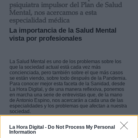
psiquiatra impulsor del Plan de Salud
Mental, nos acercamos a esta
especialidad médica
La importancia de la Salud Mental
vista por profesionales
La Salud Mental es uno de los problemas sobre los
que la sociedad actual está cada vez más
concienciada, pero también sobre el que más casos
se están viendo, sobre todo después de la Pandemia.
Para conocer mejor esta faceta de la Sanidad, desde
La Hora Digital, y de una manera reflexiva, ponemos
en marcha una serie de entrevistas que, de la mano
de Antonio Espino, nos acercarán a cada una de las
especialidades y los problemas que afectan a nuestra
sociedad.
La Hora Digital -
Do Not Process My Personal
MIÉRCOLES, 08 MARZO 2023
Information
AUTOR ANA DE SANTOS