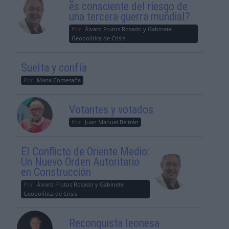
es consciente del riesgo de
una tercera guerra mundial?
Por
Álvaro Frutos Rosado y Gabinete
Geopolítica de Crisis
Suelta y confía
Por
María Comesaña
Votantes y votados
Por
Juan Manuel Beltrán
El Conflicto de Oriente Medio:
Un Nuevo Orden Autoritario
en Construcción
Por
Álvaro Frutos Rosado y Gabinete
Geopolítica de Crisis
Reconquista leonesa