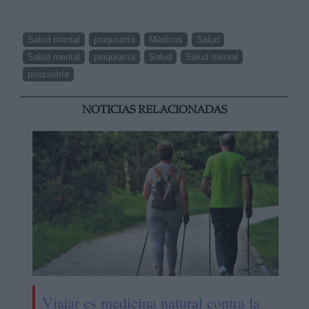
Salud mental
psiquiatría
Médicos
Salud
Salud mental
psiquiatría
Salud
Salud mental
psiquiatría
NOTICIAS RELACIONADAS
Viajar es medicina natural contra la