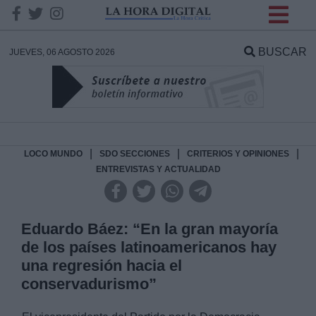
INFORMACION SOBRE LA
PROTECCIÓN DE TUS
BUSCAR
JUEVES, 06 AGOSTO 2026
DATOS
Responsable:
Finalidad:
|
|
|
LOCO MUNDO
SDO SECCIONES
CRITERIOS Y OPINIONES
ENTREVISTAS Y ACTUALIDAD
Datos tratados:
Eduardo Báez: “En la gran mayoría
de los países latinoamericanos hay
Legitimación:
una regresión hacia el
conservadurismo”
Destinatarios: