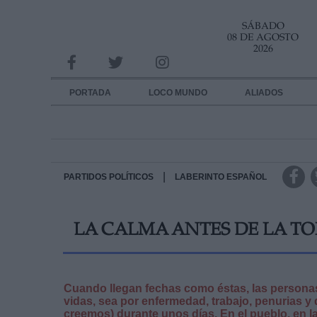
SÁBADO
INFORMACION SOBRE LA PROTECCIÓN DE TUS DATOS
08 DE AGOSTO
2026
Responsable:
Finalidad:
PORTADA
LOCO MUNDO
ALIADOS
Datos tratados:
Legitimación:
Destinatarios:
|
PARTIDOS POLÍTICOS
LABERINTO ESPAÑOL
Derechos:
LA CALMA ANTES DE LA T
link
Información adicional
link
Cuando llegan fechas como éstas, las personas
vidas, sea por enfermedad, trabajo, penurias y 
creemos) durante unos días. En el pueblo, en la