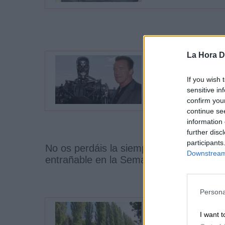
La Hora Di
Una Ensalada
If you wish 
Por Javier Granado
sensitive in
viernes, 31 de marzo de 2
confirm you
continue se
information 
further disc
participants
No os perdáis la siempre evocación poé
Downstream 
entrañable en la Semana Santa que un 
Persona
I want t
A mis Álamo