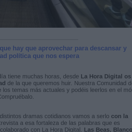
que hay que aprovechar para descansar y
dad política que nos espera
 día tiene muchas horas, desde
La Hora Digital os
ad
de la que queremos huir. Nuestra Comunidad d
 los temas más actuales y podéis leerlos en el móv
 Compruébalo.
 distintos dramas cotidianos vamos a serlo
con la
revista a esa fortaleza de las palabras que es
 colaborado con La Hora Digital.
Las Beas, Blanco