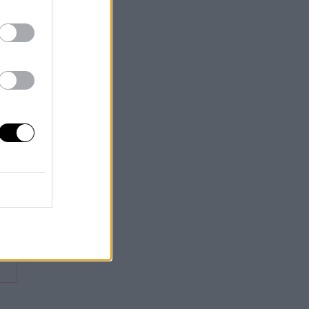
na
ro