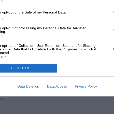
In
ña
023
o opt-out of the Sale of my Personal Data.
In
to opt-out of processing my Personal Data for Targeted
ing.
ornamira y el embajador Carlos Miranda.
El
In
 nos advierte de la crisis bancaria; y el segundo, u
o opt-out of Collection, Use, Retention, Sale, and/or Sharing
 semana, nos cuenta lo que supone el viaje de Ped
ersonal Data that Is Unrelated with the Purposes for which it
nacional cada vez más preocupante.
lected.
Out
CONFIRM
conómico está enfermo y la banca es su
Data Deletion
Data Access
Privacy Policy
ira
023