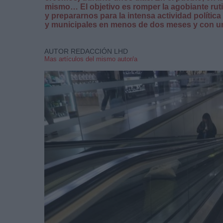
mismo… El objetivo es romper la agobiante ru
y prepararnos para la intensa actividad políti
y municipales en menos de dos meses y con un
AUTOR REDACCIÓN LHD
Mas artículos del mismo autor/a