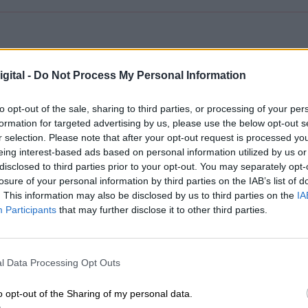
gital -
Do Not Process My Personal Information
 de Hostias
to opt-out of the sale, sharing to third parties, or processing of your per
s
formation for targeted advertising by us, please use the below opt-out s
023
r selection. Please note that after your opt-out request is processed y
eing interest-based ads based on personal information utilized by us or
disclosed to third parties prior to your opt-out. You may separately opt-
losure of your personal information by third parties on the IAB’s list of
. This information may also be disclosed by us to third parties on the
IA
tica de
María Comesaña.
No hay paseo más
Participants
that may further disclose it to other third parties.
paseo entre los álamos.
l Data Processing Opt Outs
o opt-out of the Sharing of my personal data.
s