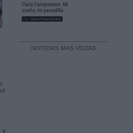
Clara Campoamor: Mi
sueño, mi pesadilla
Por
María Pérez Herrero
NOTICIAS MAS VISTAS
e
il
 y