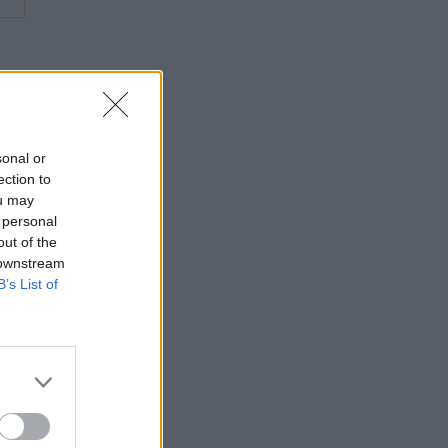
sonal or
ection to
ou may
 personal
out of the
 downstream
B’s List of