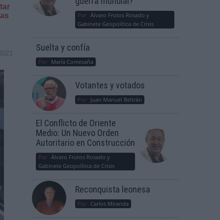
guerra mundial?
tar
cas
Por
Álvaro Frutos Rosado y
Gabinete Geopolítica de Crisis
Suelta y confía
2023
Por
María Comesaña
Votantes y votados
Por
Juan Manuel Beltrán
El Conflicto de Oriente
Medio: Un Nuevo Orden
Autoritario en Construcción
Por
Álvaro Frutos Rosado y
Gabinete Geopolítica de Crisis
Reconquista leonesa
Por
Carlos Miranda