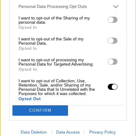
Personal Data Processing Opt Outs
A pesar de que la Comunidad presentaba estos
I want to opt-out of the Sharing of my
días
la campaña de prevención contra los
personal data.
incendios forestales,
Valdevira considera que
Opted In
“
De ese plan podemos quitar la palabra
I want to opt-out of the Sale of my
“prevención”. Los agentes forestales
Personal Data.
consideramos que lo prioritario en la prevención
Opted In
no se está haciendo (…) que en invierno se
mantengan los montes limpios, mantener
I want to opt-out of processing my
Personal Data for Targeted Advertising.
nuestras pistas forestales y cortafuegos
Opted In
limpios
”.
I want to opt-out of Collection, Use,
Retention, Sale, and/or Sharing of my
Personal Data that Is Unrelated with the
Valdevira nos cuenta que “
desde la Comunidad
Purposes for which it was collected.
de Madrid, por lo menos con los gobiernos que
Opted Out
hemos tenido,
siempre se ha apostado por la
extinción olvidándose de la prevención.
Creo
CONFIRM
que es un error gravísimo porque si eso lo
unimos a una masa forestal que cada vez es
más continua, es decir, no hay espacios donde
Data Deletion
Data Access
Privacy Policy
los recursos de extinción puedan actuar porque