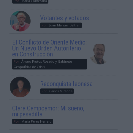
Por
María Comesaña
Votantes y votados
Por
Juan Manuel Beltrán
El Conflicto de Oriente Medio:
Un Nuevo Orden Autoritario
en Construcción
Por
Álvaro Frutos Rosado y Gabinete
Geopolítica de Crisis
Reconquista leonesa
Por
Carlos Miranda
Clara Campoamor: Mi sueño,
mi pesadilla
Por
María Pérez Herrero