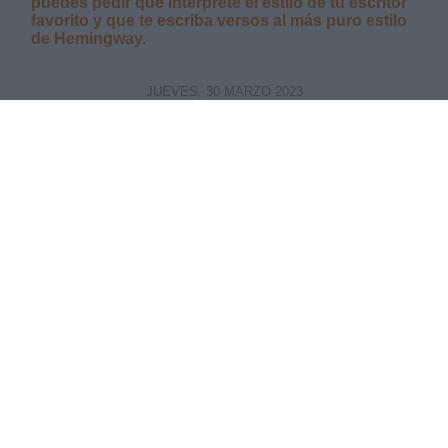
puedes pedir que interprete el estilo de tu escritor
favorito y que te escriba versos al más puro estilo
de Hemingway.
JUEVES, 30 MARZO 2023
AUTOR PEDRO SOLIMANO
Mas artículos del mismo autor/a
¿Me pregunto cuántos habrán