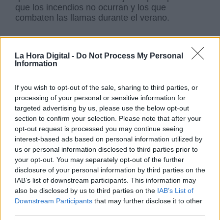
que los incendios no ocurran y los que
combaten las llamas durante el verano.
Esta semana hemos podido charlar con
José
La Hora Digital -
Do Not Process My Personal
Luis Valdevira
,
agente forestal de la
Information
Comunidad de Madrid y jefe de la comarca
de El Escorial
que nos ha contado cual es la
If you wish to opt-out of the sale, sharing to third parties, or
situación en la región madrileña. Valdevira
processing of your personal or sensitive information for
afirma que “
la situación de Madrid no es muy
targeted advertising by us, please use the below opt-out
distinta al resto de las comunidades de
section to confirm your selection. Please note that after your
España”. Y señala el cambio climático como
opt-out request is processed you may continue seeing
una de las causas naturales de estos incendios;
interest-based ads based on personal information utilized by
pero también pone énfasis en la política forestal
us or personal information disclosed to third parties prior to
del Gobierno regional “que ahí soy muy crítico
”.
your opt-out. You may separately opt-out of the further
disclosure of your personal information by third parties on the
IAB’s list of downstream participants. This information may
Este experto agente forestal manifiesta que “
no
also be disclosed by us to third parties on the
IAB’s List of
existe una política forestal que evite que los
Downstream Participants
that may further disclose it to other
conatos que se tengan para que no se
third parties.
conviertan en grandes incendios
”.