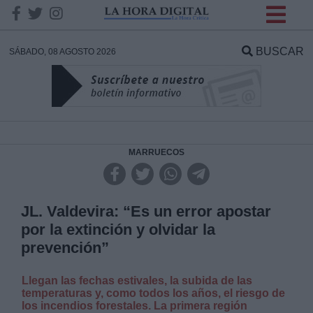
INFORMACION SOBRE LA
PROTECCIÓN DE TUS
BUSCAR
SÁBADO, 08 AGOSTO 2026
DATOS
Responsable:
Finalidad:
MARRUECOS
Datos tratados:
JL. Valdevira: “Es un error apostar
por la extinción y olvidar la
prevención”
Legitimación:
Llegan las fechas estivales, la subida de las
Destinatarios:
temperaturas y, como todos los años, el riesgo de
los incendios forestales. La primera región