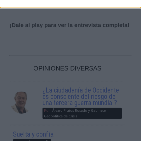
no se mantiene
”.
¡Dale al play para ver la entrevista completa!
OPINIONES DIVERSAS
¿La ciudadanía de Occidente
es consciente del riesgo de
una tercera guerra mundial?
Por
Álvaro Frutos Rosado y Gabinete
Geopolítica de Crisis
Suelta y confía