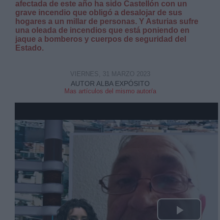
afectada de este año ha sido Castellón con un
grave incendio que obligó a desalojar de sus
hogares a un millar de personas. Y Asturias sufre
una oleada de incendios que está poniendo en
jaque a bomberos y cuerpos de seguridad del
Estado.
Derechos:
VIERNES, 31 MARZO 2023
AUTOR ALBA EXPÓSITO
Mas artículos del mismo autor/a
link
Información adicional
link
Play