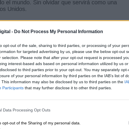
do el mundo. Sin olvidar que servirá como una
dos Unidos.
ecisión haya motivaciones fiscales
y que
gital -
Do Not Process My Personal Information
 los cálculos del Banco Sabadell al trasladar su
nualmente unos 40 millones de euros en
to opt-out of the sale, sharing to third parties, or processing of your per
iscales más favorables, los dividendos de filiales
formation for targeted advertising by us, please use the below opt-out s
ue en España la bonificación se limita al 95%.
r selection. Please note that after your opt-out request is processed y
eing interest-based ads based on personal information utilized by us or
disclosed to third parties prior to your opt-out. You may separately opt-
do mucha polvareda ,
acusaciones de deslealtad,
losure of your personal information by third parties on the IAB’s list of
mo y un largo etcétera.
No ha sido tema pacifico
. This information may also be disclosed by us to third parties on the
IA
mar previamente al Presidente del gobierno español
Participants
that may further disclose it to other third parties.
emisas esenciales. Primera, toda empresa puede
 pertinente para mejorar la producción y cumpliend
 cortesía informar al Presidente de las intencione
l Data Processing Opt Outs
ancia y dimensiones de Ferrovial. Tercera, no par
le, mejor esperar poco más de 2 meses y
no
o opt-out of the Sharing of my personal data.
lectoral.
Hay quien asegura que Rafael del Pino 