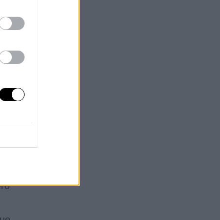
 de
ro
que