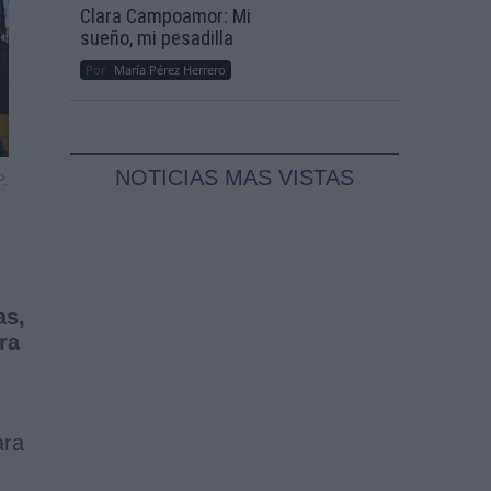
Clara Campoamor: Mi
sueño, mi pesadilla
Por
María Pérez Herrero
NOTICIAS MAS VISTAS
P.
as,
ra
ara