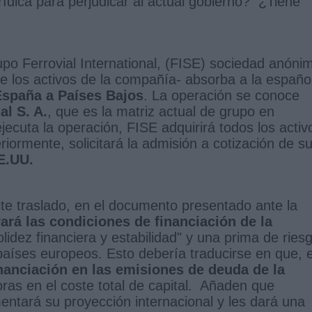
urídica para perjudicar al actual gobierno? ¿Tiene
rupo Ferrovial International, (FISE) sociedad anóni
e los activos de la compañía- absorba a la españo
 España a Países Bajos
. La operación se conoce
al S. A.
, que es la matriz actual de grupo en
ejecuta la operación, FISE adquirirá todos los activ
riormente, solicitará la admisión a cotización de s
E.UU.
ste traslado, en el documento presentado ante la
ará las condiciones de financiación de la
idez financiera y estabilidad" y una prima de ries
aíses europeos. Esto debería traducirse en que, 
nanciación en las emisiones de deuda de la
oras en el coste total de capital. Añaden que
entará su proyección internacional y les dará una