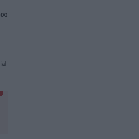
000
ial