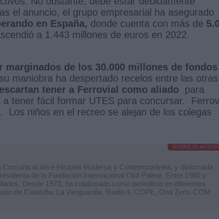
activos. No obstante, debe estar debidamente
ras el anuncio, el grupo empresarial ha asegurado
operando en España,
donde cuenta con más de
5.
scendió a 1.443 millones de euros en 2022.
r marginados de los 30.000 millones de fondos
su maniobra ha despertado recelos entre las otras
escartan tener a Ferrovial como aliado
para
a tener fácil formar UTES para concursar. Ferrov
. Los niños en el recreo se alejan de los colegas
SOBRE EL AUTOR
 la Comunicación e Historia Moderna y Contemporánea, y diplomada
residenta de la Fundación Internacional Olof Palme. Entre 1980 y
utados. Desde 1973, ha colaborado como periodista en diferentes
iario de Cataluña, La Vanguardia, Radio 4, COPE, Ona Zero, COM