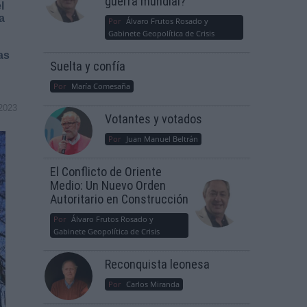
guerra mundial?
l
a
Por
Álvaro Frutos Rosado y
Gabinete Geopolítica de Crisis
as
Suelta y confía
Por
María Comesaña
2023
Votantes y votados
Por
Juan Manuel Beltrán
El Conflicto de Oriente
Medio: Un Nuevo Orden
Autoritario en Construcción
Por
Álvaro Frutos Rosado y
Gabinete Geopolítica de Crisis
Reconquista leonesa
Por
Carlos Miranda