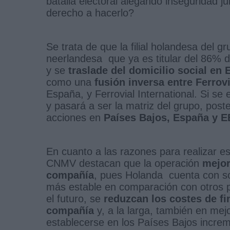
batalla electoral alegando inseguridad j
derecho a hacerlo?
Se trata de que la filial holandesa del g
neerlandesa que ya es titular del 86% d
y se
traslade del domicilio social en
como una
fusión inversa entre Ferrovi
España, y Ferrovial International. Si se 
y pasará a ser la matriz del grupo, poste
acciones en
Países Bajos, España y E
En cuanto a las razones para realizar e
CNMV destacan que la operación
mejor
compañía
, pues Holanda cuenta con sol
más estable en comparación con otros p
el futuro, se
reduzcan los costes de fi
compañía
y, a la larga, también en mej
establecerse en los Países Bajos increm