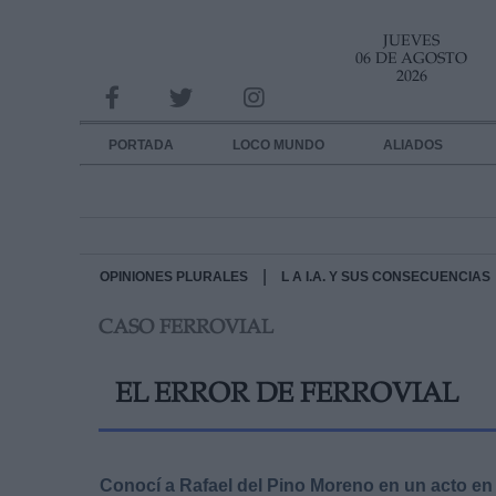
JUEVES
INFORMACION SOBRE LA PROTECCIÓN DE TUS DATOS
06 DE AGOSTO
2026
Responsable:
Finalidad:
PORTADA
LOCO MUNDO
ALIADOS
Datos tratados:
Legitimación:
Destinatarios:
|
OPINIONES PLURALES
L A I.A. Y SUS CONSECUENCIAS
CASO FERROVIAL
Derechos:
link
EL ERROR DE FERROVIAL
Información adicional
link
Conocí a Rafael del Pino Moreno en un acto en