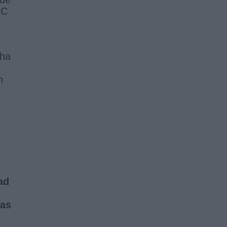
CC
 ha
n
ad
ías