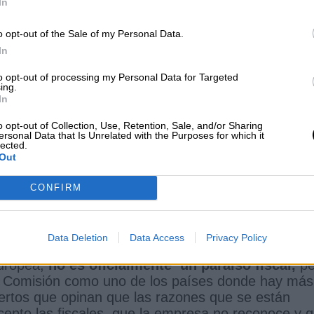
In
Puede ser pero ello no habla bien del Presidente y
o opt-out of the Sale of my Personal Data.
In
to opt-out of processing my Personal Data for Targeted
ing.
In
o opt-out of Collection, Use, Retention, Sale, and/or Sharing
do con la compañía para conocer en
ersonal Data that Is Unrelated with the Purposes for which it
lected.
 detalles de la operación
Out
CONFIRM
Data Deletion
Data Access
Privacy Policy
Europea,
no es oficialmente un paraíso fiscal,
pe
pia Comisión como uno de los países donde hay más
ertos que opinan que las razones que se están
pto las fiscales, que la empresa no reconoce y 