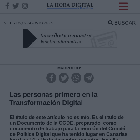
INFORMACION SOBRE LA
PROTECCIÓN DE TUS
BUSCAR
VIERNES, 07 AGOSTO 2026
DATOS
Responsable:
Finalidad:
MARRUECOS
Datos tratados:
Las personas primero en la
Transformación Digital
Legitimación:
El título de este artículo no es mío. Es el título de
un Documento de la OCDE, preparado como
Destinatarios:
documento de trabajo para la reunión del Comité
de Política Digital que ha tenido lugar en Canarias
los días 14 y 15 de diciembre pasados. En ella,