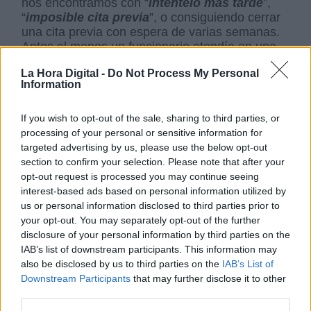
nos encontramos con “
inténtelo más tarde
”,
“
imposible cita previa
”, o consiguiendo cerrar
una cita previa con espera de varias semanas.
Antes al menos un funcionario atendía en una
ventanilla aunque pudiera no resolvernos el
La Hora Digital -
Do Not Process My Personal
problema. Ahora
una máquina nos hace
Information
esperar
o no nos atiende como desearíamos.
If you wish to opt-out of the sale, sharing to third parties, or
processing of your personal or sensitive information for
targeted advertising by us, please use the below opt-out
section to confirm your selection. Please note that after your
opt-out request is processed you may continue seeing
interest-based ads based on personal information utilized by
us or personal information disclosed to third parties prior to
your opt-out. You may separately opt-out of the further
disclosure of your personal information by third parties on the
Los retos de la
IAB’s list of downstream participants. This information may
transformación digital en
also be disclosed by us to third parties on the
IAB’s List of
España. (II)
Downstream Participants
that may further disclose it to other
third parties.
Por Fernando Ballestero
viernes, 9 de diciembre de 2022