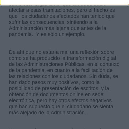
sufrió este Organismo que sin duda debió
afectar a esas tramitaciones, pero el hecho es
que los ciudadanos afectados han tenido que
sufrir las consecuencias, sintiendo a la
Administración más lejana que antes de la
pandemia. Y es sólo un ejemplo.
De ahí que no estaría mal una reflexión sobre
cómo se ha producido la transformación digital
de las Administraciones Públicas, en el contexto
de la pandemia, en cuanto a la facilitación de
las relaciones con los ciudadanos. Sin duda, se
han dado pasos muy positivos, como la
posibilidad de presentación de escritos y la
obtención de documentos online en sede
electrónica, pero hay otros efectos negativos
que han supuesto que el ciudadano se sienta
más alejado de la Administración.