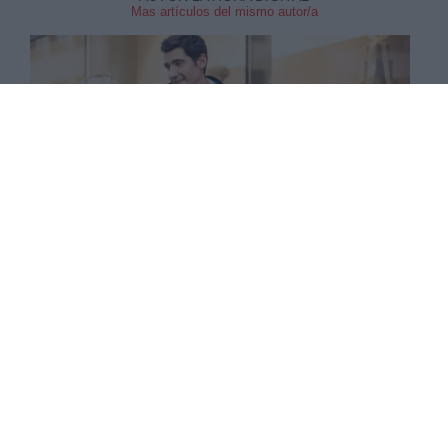
Mas artículos del mismo autor/a
Los pagos digitales superan al efectivo en la campaña de
Navidad
El 66% de los pequeños comercios
en España acepta ya pagos digitales,
según un estudio realizado por Visa