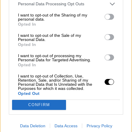
Personal Data Processing Opt Outs
I want to opt-out of the Sharing of my
personal data.
Opted In
El SEPE no ha concedido, durante
meses, en 2021 y 2022, una cita
I want to opt-out of the Sale of my
Personal Data.
previa para gestionar errores
Opted In
cometidos en el pago de ERTEs.
I want to opt-out of processing my
Personal Data for Targeted Advertising.
Opted In
I want to opt-out of Collection, Use,
Retention, Sale, and/or Sharing of my
Personal Data that Is Unrelated with the
El tema es importante pues los ejemplos son
Purposes for which it was collected.
muchos. Por citar uno, real, y que ha afectado a
Opted Out
muchas personas:
el SEPE no ha concedido,
durante meses, en 2021 y 2022, una cita
CONFIRM
previa para gestionar errores cometidos en
el pago de ERTEs.
No se daban citas previas
para ello, así que imposible solucionarlo. Muy
Data Deletion
Data Access
Privacy Policy
probablemente el motivo era el ciberataque que