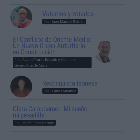
Votantes y votados
Por
Juan Manuel Beltrán
El Conflicto de Oriente Medio:
Un Nuevo Orden Autoritario
en Construcción
Por
Álvaro Frutos Rosado y Gabinete
Geopolítica de Crisis
Reconquista leonesa
Por
Carlos Miranda
Clara Campoamor: Mi sueño,
mi pesadilla
Por
María Pérez Herrero