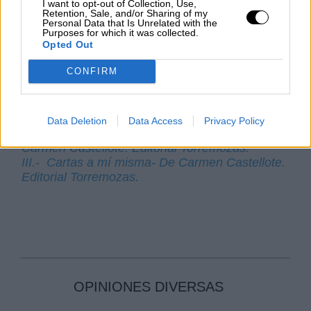
I want to opt-out of Collection, Use,
Recorrí parientes atada a su mano,
Retention, Sale, and/or Sharing of my
la que atenta escondió mis travesuras.
Personal Data that Is Unrelated with the
Purposes for which it was collected.
Llegó hasta él mi imagen nueva
Opted Out
y él respondió con lágrimas muy viejas”
CONFIRM
I.- Pisaré sus Calles Nuevamente y Dos Patrias.
De Ediciones GPS.
Data Deletion
Data Access
Privacy Policy
II.- Kilómetros de Tiempo. Poesía completa.
Carmen Castellote. Editorial Torremozas.
III.- Cartas a mí misma- De Carmen Castellote.
Editorial Torremozas.
OPINIONES DIVERSAS