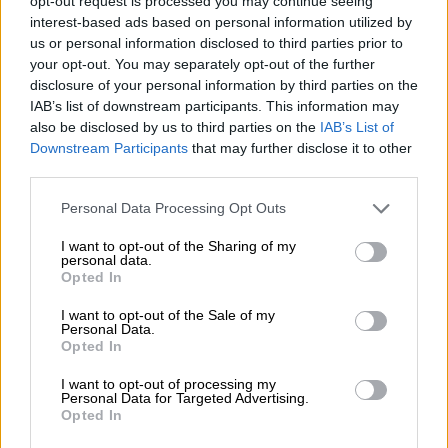
opt-out request is processed you may continue seeing
que tuvieron que ser evacuados para
interest-based ads based on personal information utilized by
intentar alejarlos de la guerra y el
us or personal information disclosed to third parties prior to
hambre. Junto con tres mil de ellos
your opt-out. You may separately opt-out of the further
acabó en la Unión Soviética,
disclosure of your personal information by third parties on the
concretamente en la ahora
IAB’s list of downstream participants. This information may
tristemente célebre Jersón, Ucrania
also be disclosed by us to third parties on the
IAB’s List of
Downstream Participants
that may further disclose it to other
third parties.
Personal Data Processing Opt Outs
I want to opt-out of the Sharing of my
personal data.
Mi abuelo . Carmen Castellote.
Opted In
“Llegaba a mi juego con su boina.
Yo me hundía impaciente en su bolsillo,
I want to opt-out of the Sale of my
Personal Data.
rica tienda de golosinas y de estampas.
Opted In
Patriarca en la mesa y en mis ojos,
acompañaba el plato con la bota de vino,
I want to opt-out of processing my
alegría que llenaba su cuerpo desde el aire.
Personal Data for Targeted Advertising.
Opted In
Paseábamos juntos por las calles,
yo tras las palomas y él detrás de mi nombre.