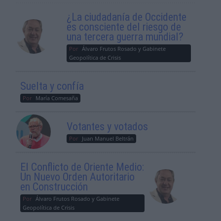
¿La ciudadanía de Occidente
es consciente del riesgo de
una tercera guerra mundial?
Por
Álvaro Frutos Rosado y Gabinete
Geopolítica de Crisis
Suelta y confía
Por
María Comesaña
Votantes y votados
Por
Juan Manuel Beltrán
El Conflicto de Oriente Medio:
Un Nuevo Orden Autoritario
en Construcción
Por
Álvaro Frutos Rosado y Gabinete
Geopolítica de Crisis