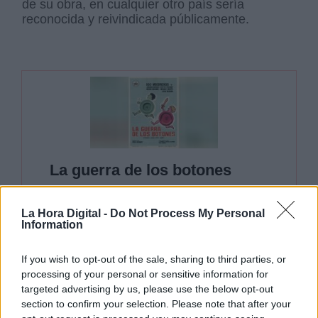
de su obra, en cualquier otro país sería
reconocida y reivindicada públicamente.
La guerra de los botones
Por Pablo Fernandez
jueves, 17 de noviembre de 2022
La Hora Digital -
Do Not Process My Personal
Information
If you wish to opt-out of the sale, sharing to third parties, or
processing of your personal or sensitive information for
targeted advertising by us, please use the below opt-out
Castellote fue una de esas niñas de
section to confirm your selection. Please note that after your
los cerca de cuarenta mil menores