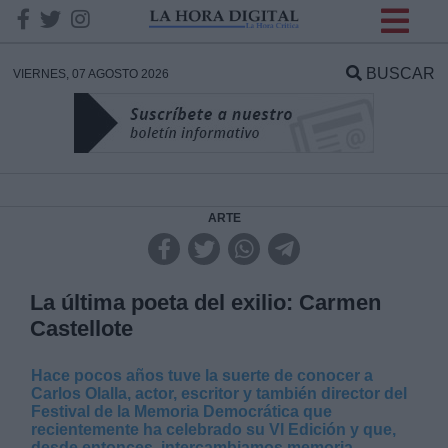
INFORMACION SOBRE LA
PROTECCIÓN DE TUS
BUSCAR
VIERNES, 07 AGOSTO 2026
DATOS
Responsable:
Finalidad:
ARTE
Datos tratados:
La última poeta del exilio: Carmen
Castellote
Legitimación:
Hace pocos años tuve la suerte de conocer a
Carlos Olalla, actor, escritor y también director del
Destinatarios:
Festival de la Memoria Democrática que
recientemente ha celebrado su VI Edición y que,
desde entonces, intercambiamos memoria,