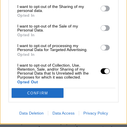
I want to opt-out of the Sharing of my
personal data.
La denominada Plataforma para la Defensa del
Opted In
Transporte, la Plataforma, ha convocado un
I want to opt-out of the Sale of my
paro indefinido desde el 14 de noviembre en
Personal Data.
reivindicación de acciones por parte del
Opted In
Ministerio de Transportes, Movilidad y Agenda
Urbana, MITMA, y esta vez sin rodeos, el
I want to opt-out of processing my
Personal Data for Targeted Advertising.
MITMA se ha sentado con ella como
Opted In
interlocutora para tratar sobre esa convocatoria.
I want to opt-out of Collection, Use,
Retention, Sale, and/or Sharing of my
Personal Data that Is Unrelated with the
La Plataforma
es una organización de la que
Purposes for which it was collected.
se desconoce por no contrastados lo que
Opted Out
representa en cuanto asociados
y de la que
no se conoce más que lo que ellos dicen de si
CONFIRM
mismos en cuanto representación, pues
no
están presentes en el Comité Nacional de
Transportes por Carretera, CNTC, donde
Data Deletion
Data Access
Privacy Policy
están las organizaciones que han acreditado
su representatividad y que por unanimidad