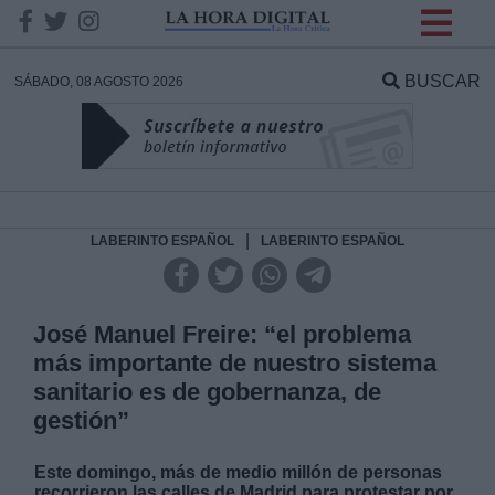
INFORMACION SOBRE LA
PROTECCIÓN DE TUS
BUSCAR
SÁBADO, 08 AGOSTO 2026
DATOS
Responsable:
Finalidad:
|
LABERINTO ESPAÑOL
LABERINTO ESPAÑOL
Datos tratados:
José Manuel Freire: “el problema
más importante de nuestro sistema
sanitario es de gobernanza, de
Legitimación:
gestión”
Destinatarios:
Este domingo, más de medio millón de personas
recorrieron las calles de Madrid para protestar por