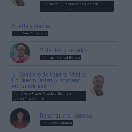
Por
Álvaro Frutos Rosado y Gabinete
Geopolítica de Crisis
Suelta y confía
Por
María Comesaña
Votantes y votados
Por
Juan Manuel Beltrán
El Conflicto de Oriente Medio:
Un Nuevo Orden Autoritario
en Construcción
Por
Álvaro Frutos Rosado y Gabinete
Geopolítica de Crisis
Reconquista leonesa
Por
Carlos Miranda