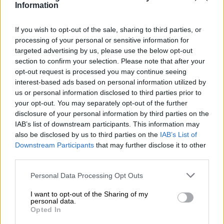
menos, récord de toda la serie
Information
histórica
If you wish to opt-out of the sale, sharing to third parties, or
La jornada de este jueves está marcada por una
processing of your personal or sensitive information for
nueva bajada del paro en el mes de octubre que,
targeted advertising by us, please use the below opt-out
además, lo hace a ritmo de récord con el mayor
section to confirm your selection. Please note that after your
descenso de toda la serie histórica. Además, hay
opt-out request is processed you may continue seeing
otra bajada, en este caso, la del patrimonio de las
grandes fortunas, debido a la coyuntura
interest-based ads based on personal information utilized by
económica marcada por la guerra de Ucrania y la
us or personal information disclosed to third parties prior to
inflación. Más de economía, y es que los
your opt-out. You may separately opt-out of the further
sindicatos CCOO y UGT reclaman en Madrid que la
disclosure of your personal information by third parties on the
patronal acepte negociar incrementos salariales.
IAB’s list of downstream participants. This information may
Mientras tanto, en el Congreso de los Diputados
also be disclosed by us to third parties on the
IAB’s List of
se debate la enmienda a la totalidad de la
proposición de ley que crea nuevos impuestos a
Downstream Participants
that may further disclose it to other
las grandes corporaciones bancarias y
third parties.
energéticas. Y, por último, los familiares de las
víctimas del franquismo celebran que esta
Personal Data Processing Opt Outs
madrugada haya sido exhumados los restos
mortales del general franquista Gonzalo Queipo de
I want to opt-out of the Sharing of my
Llano y de su mujer de la Basílica de La
personal data.
Macarena.
Opted In