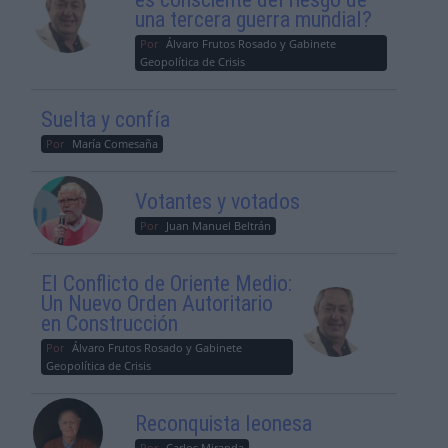
una tercera guerra mundial?
Por
Álvaro Frutos Rosado y Gabinete
Geopolítica de Crisis
Suelta y confía
Por
María Comesaña
Votantes y votados
Por
Juan Manuel Beltrán
El Conflicto de Oriente Medio:
Un Nuevo Orden Autoritario
en Construcción
Por
Álvaro Frutos Rosado y Gabinete
Geopolítica de Crisis
Reconquista leonesa
Por
Carlos Miranda