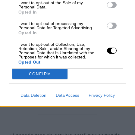
I want to opt-out of the Sale of my
JUEVES, 03 NOVIEMBRE 2022
Personal Data.
Opted In
AUTOR LA HORA DIGITAL
Mas artículos del mismo autor/a
I want to opt-out of processing my
Personal Data for Targeted Advertising.
Opted In
I want to opt-out of Collection, Use,
Retention, Sale, and/or Sharing of my
Personal Data that Is Unrelated with the
Purposes for which it was collected.
Opted Out
CONFIRM
En octubre se ha producido un descenso del paro de 27.000
Data Deletion
Data Access
Privacy Policy
personas, el mayor en este mes de toda la serie histórica.
Imagen: EP