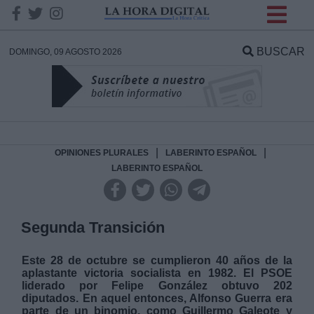
INFORMACION SOBRE LA
PROTECCIÓN DE TUS
BUSCAR
DOMINGO, 09 AGOSTO 2026
DATOS
Responsable:
Finalidad:
|
|
OPINIONES PLURALES
LABERINTO ESPAÑOL
LABERINTO ESPAÑOL
Datos tratados:
Segunda Transición
Legitimación:
Este 28 de octubre se cumplieron 40 años de la
aplastante victoria socialista en 1982. El PSOE
liderado por Felipe González obtuvo 202
Destinatarios:
diputados. En aquel entonces, Alfonso Guerra era
parte de un binomio, como Guillermo Galeote y