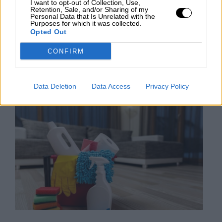
I want to opt-out of Collection, Use,
Retention, Sale, and/or Sharing of my
Hay situaciones extraordinarias a las que nunca
Personal Data that Is Unrelated with the
imaginamos que tendríamos que hacer frente, sin
Purposes for which it was collected.
embargo, ocurren y cuando pasan debemos saber
Opted Out
que hay profesionales y empresas que pueden
encargarse de todo esto.
CONFIRM
LUNES, 24 OCTUBRE 2022
AUTOR LA HORA DIGITAL
Data Deletion
Data Access
Privacy Policy
Mas artículos del mismo autor/a