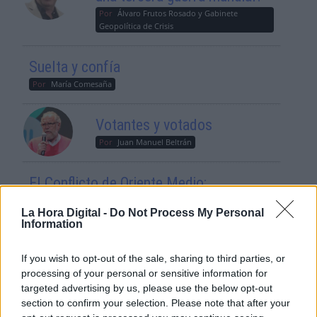
Por
Álvaro Frutos Rosado y Gabinete
Geopolítica de Crisis
Suelta y confía
Por
María Comesaña
Votantes y votados
Por
Juan Manuel Beltrán
El Conflicto de Oriente Medio:
Un Nuevo Orden Autoritario
en Construcción
La Hora Digital -
Do Not Process My Personal
Information
Por
Álvaro Frutos Rosado y Gabinete
Geopolítica de Crisis
If you wish to opt-out of the sale, sharing to third parties, or
processing of your personal or sensitive information for
Reconquista leonesa
targeted advertising by us, please use the below opt-out
Por
Carlos Miranda
section to confirm your selection. Please note that after your