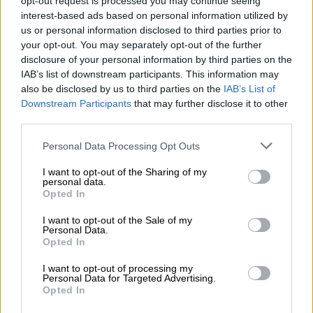
opt-out request is processed you may continue seeing
interest-based ads based on personal information utilized by
Clara Campoamor: Mi sueño,
us or personal information disclosed to third parties prior to
mi pesadilla
your opt-out. You may separately opt-out of the further
Por
María Pérez Herrero
disclosure of your personal information by third parties on the
IAB’s list of downstream participants. This information may
also be disclosed by us to third parties on the
IAB’s List of
Downstream Participants
that may further disclose it to other
third parties.
NOTICIAS MAS VISTAS
Personal Data Processing Opt Outs
I want to opt-out of the Sharing of my
personal data.
Opted In
SALUD,CONSUMO, BIENESTAR
I want to opt-out of the Sale of my
Personal Data.
Opted In
Cuando ocurre una muerte
I want to opt-out of processing my
desatendida en un domicilio ¿quién
Personal Data for Targeted Advertising.
Opted In
se ocupa de desinfectar y limpiar?