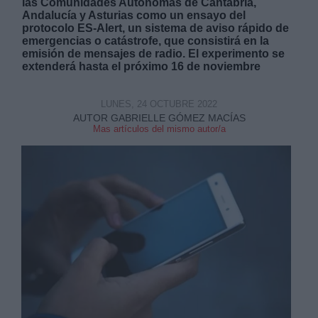
las Comunidades Autónomas de Cantabria,
Andalucía y Asturias como un ensayo del
protocolo ES-Alert, un sistema de aviso rápido de
emergencias o catástrofe, que consistirá en la
emisión de mensajes de radio. El experimento se
extenderá hasta el próximo 16 de noviembre
Derechos:
LUNES, 24 OCTUBRE 2022
AUTOR GABRIELLE GÓMEZ MACÍAS
Mas artículos del mismo autor/a
link
Información adicional
link