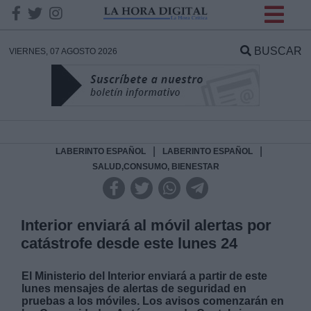
INFORMACION SOBRE LA
PROTECCIÓN DE TUS
BUSCAR
VIERNES, 07 AGOSTO 2026
DATOS
Responsable:
Finalidad:
|
|
LABERINTO ESPAÑOL
LABERINTO ESPAÑOL
SALUD,CONSUMO, BIENESTAR
Datos tratados:
Interior enviará al móvil alertas por
catástrofe desde este lunes 24
Legitimación:
El Ministerio del Interior enviará a partir de este
Destinatarios:
lunes mensajes de alertas de seguridad en
pruebas a los móviles. Los avisos comenzarán en