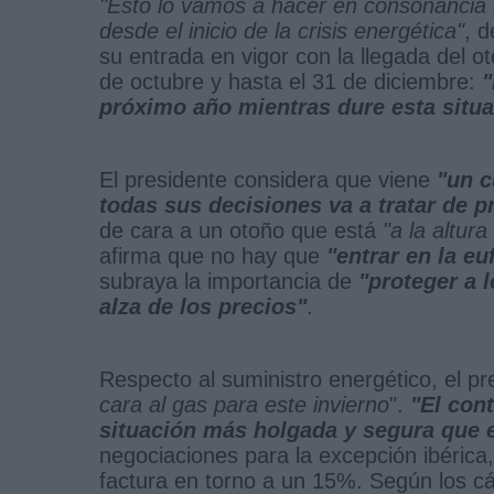
"Esto lo vamos a hacer en consonancia
desde el inicio de la crisis energética"
, 
su entrada en vigor con la llegada del o
de octubre y hasta el 31 de diciembre:
"
próximo año mientras dure esta situ
El presidente considera que viene
"un c
todas sus decisiones va a tratar de p
de cara a un otoño que está
"a la altur
afirma que no hay que
"entrar en la eu
subraya la importancia de
"proteger a 
alza de los precios"
.
Respecto al suministro energético, el pr
cara al gas para este invierno
".
"El con
situación más holgada y segura que e
negociaciones para la excepción ibérica
factura en torno a un 15%. Según los cálc