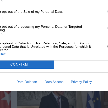
In
o opt-out of the Sale of my Personal Data.
ncias con Díaz por el incremento en el gasto de
In
nal habrá acuerdo"
, a través de un díalogo y una
 la número dos actúa en consonancia con el
to opt-out of processing my Personal Data for Targeted
ing.
eal con la línea argumental del Gobierno, me
In
o opt-out of Collection, Use, Retention, Sale, and/or Sharing
ersonal Data that Is Unrelated with the Purposes for which it
lected.
Out
CONFIRM
CIAS RELACIONADAS
Data Deletion
Data Access
Privacy Policy