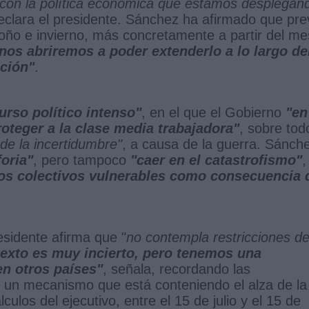
 con la política económica que estamos desplegan
declara el presidente. Sánchez ha afirmado que pre
toño e invierno, más concretamente a partir del me
nos abriremos a poder extenderlo a lo largo de
ación"
.
urso político intenso"
, en el que el Gobierno
"en
roteger a la clase media trabajadora"
, sobre tod
a de la incertidumbre"
, a causa de la guerra. Sánch
foria"
, pero tampoco
"caer en el catastrofismo"
,
los colectivos vulnerables como consecuencia 
esidente afirma que "
no contempla restricciones d
texto es muy incierto, pero tenemos una
n otros países"
, señala, recordando las
, un mecanismo que está conteniendo el alza de la
ulos del ejecutivo, entre el 15 de julio y el 15 de