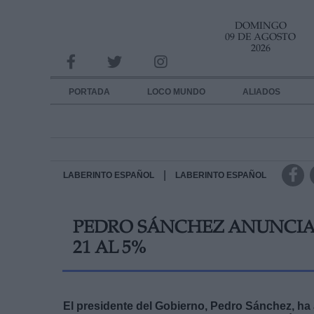
DOMINGO
INFORMACION SOBRE LA PROTECCIÓN DE TUS DATOS
09 DE AGOSTO
2026
Responsable:
Finalidad:
PORTADA
LOCO MUNDO
ALIADOS
Datos tratados:
Legitimación:
Destinatarios:
|
LABERINTO ESPAÑOL
LABERINTO ESPAÑOL
Derechos:
PEDRO SÁNCHEZ ANUNCIA U
link
21 AL 5%
Información adicional
link
El presidente del Gobierno, Pedro Sánchez, ha 