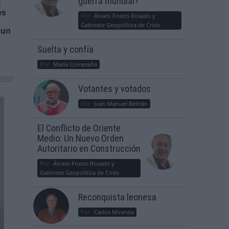
guerra mundial?
l
es
Por
Álvaro Frutos Rosado y
Gabinete Geopolítica de Crisis
 un
Suelta y confía
Por
María Comesaña
2022
Votantes y votados
Por
Juan Manuel Beltrán
El Conflicto de Oriente
Medio: Un Nuevo Orden
Autoritario en Construcción
Por
Álvaro Frutos Rosado y
Gabinete Geopolítica de Crisis
Reconquista leonesa
Por
Carlos Miranda