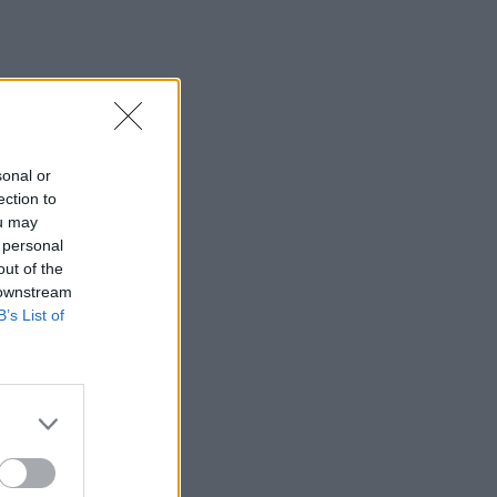
l
a
sonal or
ection to
ou may
 personal
out of the
 downstream
B’s List of
a
 a
tá
omo