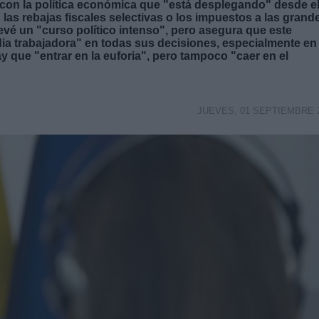
a con la política económica que "está desplegando" desde e
 las rebajas fiscales selectivas o los impuestos a las grand
vé un "curso político intenso", pero asegura que este
edia trabajadora" en todas sus decisiones, especialmente en
y que "entrar en la euforia", pero tampoco "caer en el
JUEVES, 01 SEPTIEMBRE 