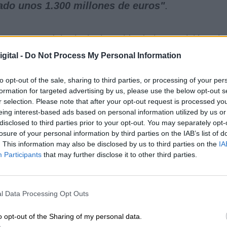
ado unos 1.300 millones de euros"
.
por parte del principal partido de la oposición, al
ogo y negociación con los socios de Gobierno.
gital -
Do Not Process My Personal Information
residenta,
Yolanda Díaz
, acerca de que la patrona
onsidera que los agentes sociales sí
"han estado 
to opt-out of the sale, sharing to third parties, or processing of your per
 a los sindicatos y patronales a que
"esos
formation for targeted advertising by us, please use the below opt-out s
uearse y firmarse"
.
"Respeto en una sociedad
r selection. Please note that after your opt-out request is processed y
ación de cualquier organización"
, ha señalado.
eing interest-based ads based on personal information utilized by us or
disclosed to third parties prior to your opt-out. You may separately opt-
losure of your personal information by third parties on the IAB’s list of
nte garantiza que
"sí lo habrá"
.
"Ese será el
. This information may also be disclosed by us to third parties on the
IA
a antes de recordar la importancia de disuadir a un
Participants
that may further disclose it to other third parties.
z subraya que con el gasto en Defensa, se refiere
 de las retribuciones de las tropas, paralizadas
cias, o la creación de en torno a 100.000 empleos
l Data Processing Opt Outs
a que
"es una industria que afortunadamente es
tro territorio"
, y ha ejemplificado con zonas c
o opt-out of the Sharing of my personal data.