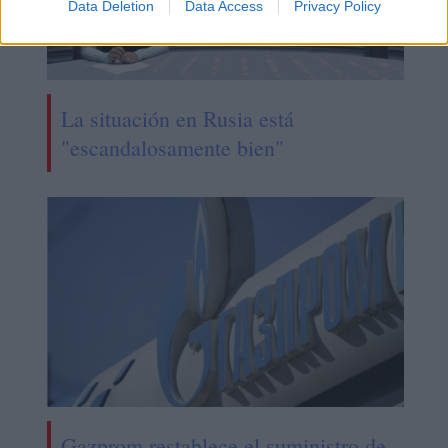
Data Deletion
Data Access
Privacy Policy
La situación en Rusia está
"escandalosamente bien"
Gazprom restablece el suministro de