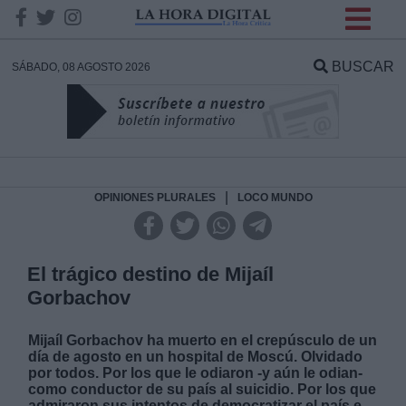
INFORMACION SOBRE LA
PROTECCIÓN DE TUS
BUSCAR
SÁBADO, 08 AGOSTO 2026
DATOS
Responsable:
Finalidad:
|
OPINIONES PLURALES
LOCO MUNDO
Datos tratados:
El trágico destino de Mijaíl
Gorbachov
Legitimación:
Mijaíl Gorbachov ha muerto en el crepúsculo de un
día de agosto en un hospital de Moscú. Olvidado
Destinatarios:
por todos. Por los que le odiaron -y aún le odian-
como conductor de su país al suicidio. Por los que
admiraron sus intentos de democratizar el país e