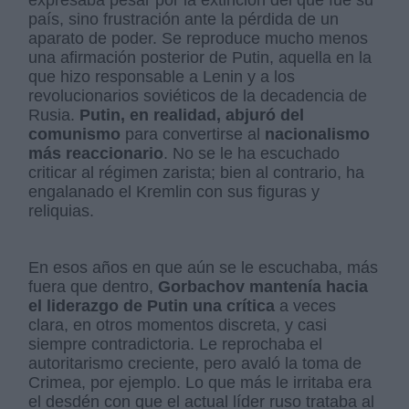
expresaba pesar por la extinción del que fue su
país, sino frustración ante la pérdida de un
aparato de poder. Se reproduce mucho menos
una afirmación posterior de Putin, aquella en la
que hizo responsable a Lenin y a los
revolucionarios soviéticos de la decadencia de
Rusia.
Putin, en realidad, abjuró del
comunismo
para convertirse al
nacionalismo
más reaccionario
. No se le ha escuchado
criticar al régimen zarista; bien al contrario, ha
engalanado el Kremlin con sus figuras y
reliquias.
En esos años en que aún se le escuchaba, más
fuera que dentro,
Gorbachov mantenía hacia
el liderazgo de Putin una crítica
a veces
clara, en otros momentos discreta, y casi
siempre contradictoria. Le reprochaba el
autoritarismo creciente, pero avaló la toma de
Crimea, por ejemplo. Lo que más le irritaba era
el desdén con que el actual líder ruso trataba al