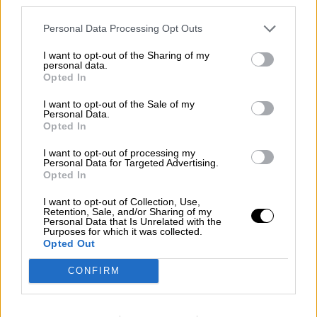
third parties.
Personal Data Processing Opt Outs
I want to opt-out of the Sharing of my
personal data.
Opted In
I want to opt-out of the Sale of my
Personal Data.
Opted In
Sysoev: "EEUU quiere pasar a
I want to opt-out of processing my
Personal Data for Targeted Advertising.
Europa la responsabilidad de
Opted In
financiar este conflicto"
I want to opt-out of Collection, Use,
Retention, Sale, and/or Sharing of my
Personal Data that Is Unrelated with the
Purposes for which it was collected.
Opted Out
CONFIRM