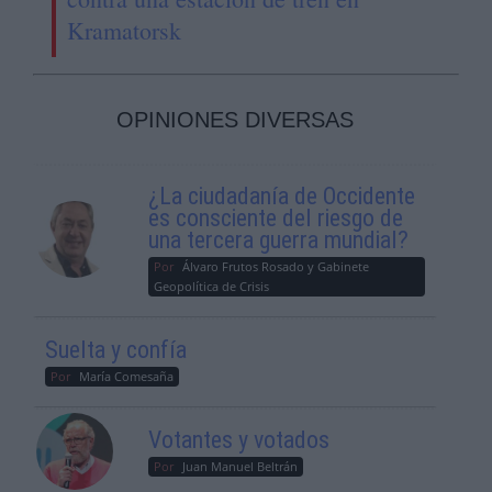
Kramatorsk
OPINIONES DIVERSAS
¿La ciudadanía de Occidente
es consciente del riesgo de
una tercera guerra mundial?
Por
Álvaro Frutos Rosado y Gabinete
Geopolítica de Crisis
Suelta y confía
Por
María Comesaña
Votantes y votados
Por
Juan Manuel Beltrán