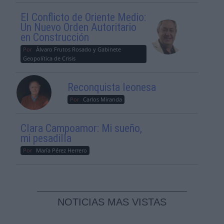
El Conflicto de Oriente Medio:
Un Nuevo Orden Autoritario
en Construcción
Por
Álvaro Frutos Rosado y Gabinete
Geopolítica de Crisis
Reconquista leonesa
Por
Carlos Miranda
Clara Campoamor: Mi sueño,
mi pesadilla
Por
María Pérez Herrero
NOTICIAS MAS VISTAS