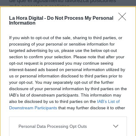
de que el agotamiento favorezca posiciones
más sensatas o realistas.
La Hora Digital -
Do Not Process My Personal
Information
NOTAS
(1) "Six months of hell in Ukraine: how Putin’s
If you wish to opt-out of the sale, sharing to third parties, or
crazy war reached deadlock". SHAUN
processing of your personal or sensitive information for
WALKER. THE OBSERVER, 20 de agosto.
targeted advertising by us, please use the below opt-out
(2) "The global politics of Russia’s notorious
section to confirm your selection. Please note that after your
nationalist ideologue". ISHAAN THAROOR.
opt-out request is processed you may continue seeing
THE WASHINGTON POST, 23 de agosto.
interest-based ads based on personal information utilized by
us or personal information disclosed to third parties prior to
(3) "Russia, Ukraine, and the decision to
your opt-out. You may separately opt-out of the further
negotiate". STEVEN PIFER. BROOKINGS
disclosure of your personal information by third parties on the
INSTITUTION, 1 de agosto.
IAB’s list of downstream participants. This information may
(4) "Putin thinks he's winning". TATIANA
also be disclosed by us to third parties on the
IAB’s List of
STANOVAYA (Carnegie Center). THE NEW
Downstream Participants
that may further disclose it to other
YORK TIMES, 18 de Julio.
third parties.
(5) "It’s Too Soon for a Lasting Diplomatic
Personal Data Processing Opt Outs
Settlement". ALINA POLYAKOVA (Universidad