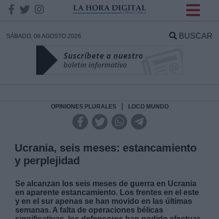
INFORMACION SOBRE LA
PROTECCIÓN DE TUS
BUSCAR
SÁBADO, 08 AGOSTO 2026
DATOS
Responsable:
Finalidad:
|
OPINIONES PLURALES
LOCO MUNDO
Datos tratados:
Ucrania, seis meses: estancamiento
y perplejidad
Legitimación:
Se alcanzan los seis meses de guerra en Ucrania
en aparente estancamiento. Los frentes en el este
Destinatarios:
y en el sur apenas se han movido en las últimas
semanas. A falta de operaciones bélicas
significativas, los defensores han podido efectuar