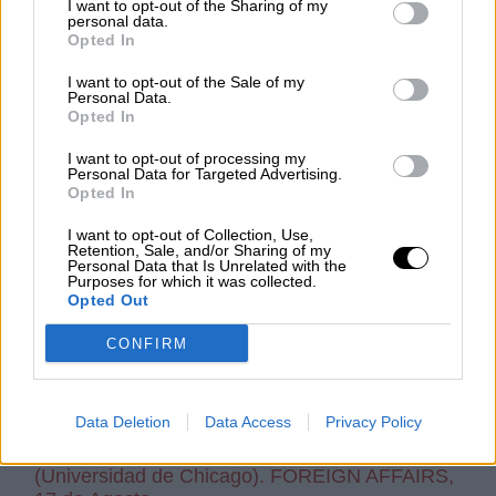
John Hopkins)Y DANIEL FRIED (Consejo
I want to opt-out of the Sharing of my
personal data.
Atlántico y ex-embajador USA en Polonia); "The
Opted In
Real Key to Victory in Ukraine. Why Sustaining
the Fight Is Everything in a War of Attrition".
I want to opt-out of the Sale of my
KRISTIN BRATHWAITE (James Madison
Personal Data.
College) y MARGARITA KONAEV (Center for
Opted In
American Security). FOREIGN AFFAIRS, 8 y 29
I want to opt-out of processing my
de junio.
Personal Data for Targeted Advertising.
Opted In
(6) "A Ukraine Strategy for the Long Haul. The
West Needs a Policy to Manage a War That Will
I want to opt-out of Collection, Use,
Go On". RICHARD HAASS (Council of Foreign
Retention, Sale, and/or Sharing of my
Personal Data that Is Unrelated with the
Relations). FOREIGN AFFAIRS, 10 de junio.
Purposes for which it was collected.
Opted Out
(7) "Ukraine’s Implausible Theories of Victory.
The Fantasy of Russian Defeat and the Case
CONFIRM
for Diplomacy". BARRY R. POSEN (MIT).
FOREIGN AFFAIRS, 8 de Julio.
(8) "Playing With Fire in Ukraine. The
Data Deletion
Data Access
Privacy Policy
Underappreciated Risks of Catastrophic
Escalation". JOHN MEARSHEIMER
(Universidad de Chicago). FOREIGN AFFAIRS,