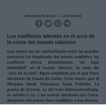
|
OPINIONES PLURALES
LOCO MUNDO
Los conflictos latentes en el arco de
la crisis del mundo islámico
Una nueva era de confrontación entre las grandes
potencias ha desplazado del interés mediático los
conflictos otrora denominados “de baja
intensidad” en el mundo islámico. Se trata del
“arco de la crisis”, figura empleada por el que fuera
Secretario de Estado de Carter, Cyrus Vance, que él
dibujaba desde Marruecos hasta Pakistán. La
guerra de Ucrania, ya del todo internacionalizada,
se admita o no, y las nuevas tensiones con China,
desplazan del primer foco mediático a esa docena,