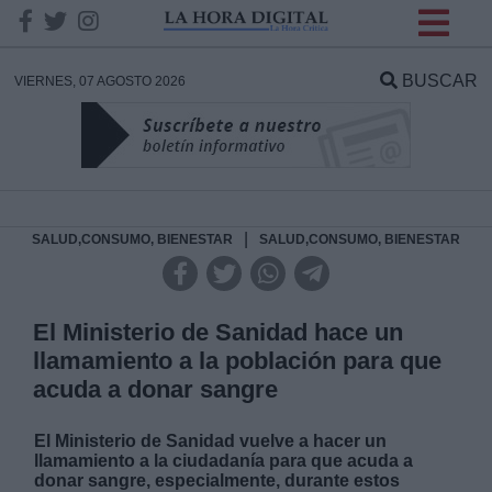
INFORMACION SOBRE LA
PROTECCIÓN DE TUS
BUSCAR
VIERNES, 07 AGOSTO 2026
DATOS
Responsable:
Finalidad:
|
SALUD,CONSUMO, BIENESTAR
SALUD,CONSUMO, BIENESTAR
Datos tratados:
El Ministerio de Sanidad hace un
llamamiento a la población para que
acuda a donar sangre
Legitimación:
El Ministerio de Sanidad vuelve a hacer un
Destinatarios:
llamamiento a la ciudadanía para que acuda a
donar sangre, especialmente, durante estos