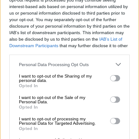
opt-out request is processed you may continue seeing
interest-based ads based on personal information utilized by
Reconquista leonesa
us or personal information disclosed to third parties prior to
Por
Carlos Miranda
your opt-out. You may separately opt-out of the further
disclosure of your personal information by third parties on the
IAB’s list of downstream participants. This information may
Clara Campoamor: Mi sueño,
also be disclosed by us to third parties on the
IAB’s List of
mi pesadilla
Downstream Participants
that may further disclose it to other
Por
María Pérez Herrero
third parties.
Personal Data Processing Opt Outs
I want to opt-out of the Sharing of my
NOTICIAS MAS VISTAS
personal data.
Opted In
I want to opt-out of the Sale of my
Personal Data.
Opted In
SALUD,CONSUMO, BIENESTAR
I want to opt-out of processing my
Personal Data for Targeted Advertising.
Opted In