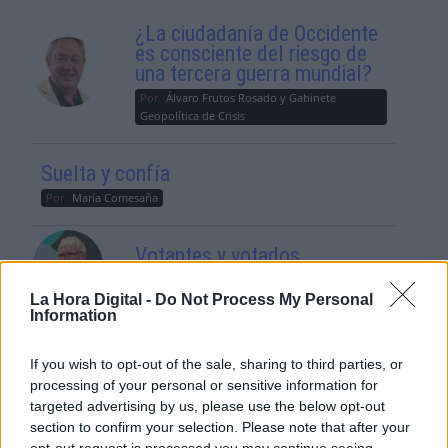
¿La ciudadanía de Occidente
es consciente del riesgo de
una tercera guerra mundial?
Por
Álvaro Frutos Rosado y Gabinete
Geopolítica de Crisis
Suelta y confía
Por
María Comesaña
Votantes y votados
Por
Juan Manuel Beltrán
La Hora Digital -
Do Not Process My Personal
Information
El Conflicto de Oriente Medio:
Un Nuevo Orden Autoritario
If you wish to opt-out of the sale, sharing to third parties, or
en Construcción
processing of your personal or sensitive information for
Por
Álvaro Frutos Rosado y Gabinete
targeted advertising by us, please use the below opt-out
Geopolítica de Crisis
section to confirm your selection. Please note that after your