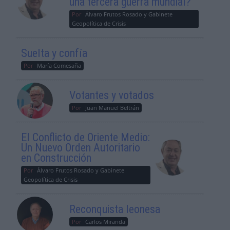
una tercera guerra mundial?
Por
Álvaro Frutos Rosado y Gabinete
Geopolítica de Crisis
Suelta y confía
Por
María Comesaña
Votantes y votados
Por
Juan Manuel Beltrán
El Conflicto de Oriente Medio:
Un Nuevo Orden Autoritario
en Construcción
Por
Álvaro Frutos Rosado y Gabinete
Geopolítica de Crisis
Reconquista leonesa
Por
Carlos Miranda