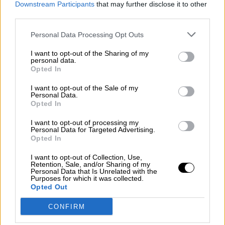
Downstream Participants
that may further disclose it to other
con Europa
third parties.
Personal Data Processing Opt Outs
I want to opt-out of the Sharing of my
personal data.
Opted In
I want to opt-out of the Sale of my
Personal Data.
Opted In
I want to opt-out of processing my
Personal Data for Targeted Advertising.
Opted In
I want to opt-out of Collection, Use,
Sysoev: "EEUU quiere pasar a
Retention, Sale, and/or Sharing of my
Personal Data that Is Unrelated with the
Europa la responsabilidad de
Purposes for which it was collected.
Opted Out
financiar este conflicto"
CONFIRM