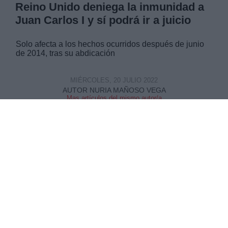
Reino Unido deniega la inmunidad a
Juan Carlos I y sí podrá ir a juicio
Solo afecta a los hechos ocurridos después de junio
de 2014, tras su abdicación
MIÉRCOLES, 20 JULIO 2022
AUTOR NURIA MAÑOSO VEGA
Mas artículos del mismo autor/a