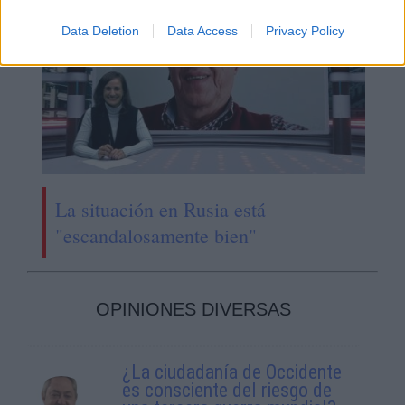
Data Deletion
Data Access
Privacy Policy
La situación en Rusia está
"escandalosamente bien"
OPINIONES DIVERSAS
¿La ciudadanía de Occidente
es consciente del riesgo de