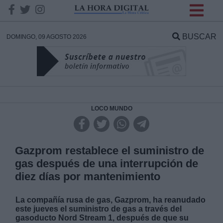
INFORMACION SOBRE LA
PROTECCIÓN DE TUS
BUSCAR
DOMINGO, 09 AGOSTO 2026
DATOS
Responsable:
Finalidad:
LOCO MUNDO
Datos tratados:
Gazprom restablece el suministro de
gas después de una interrupción de
diez días por mantenimiento
Legitimación:
La compañía rusa de gas, Gazprom, ha reanudado
Destinatarios:
este jueves el suministro de gas a través del
gasoducto Nord Stream 1, después de que su