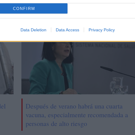
CONFIRM
CIAS RELACIONADAS
Data Deletion
Data Access
Privacy Policy
del
Después de verano habrá una cuarta
vacuna, especialmente recomendada a
personas de alto riesgo