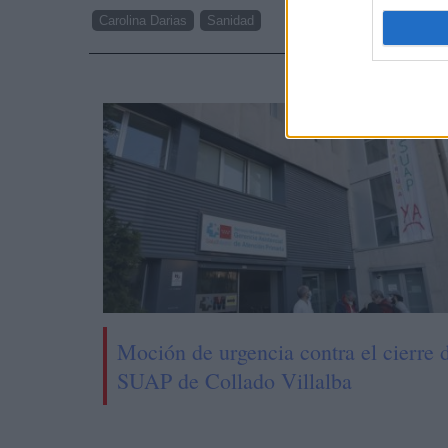
Carolina Darias
Sanidad
NOTI
Moción de urgencia contra el cierre 
SUAP de Collado Villalba