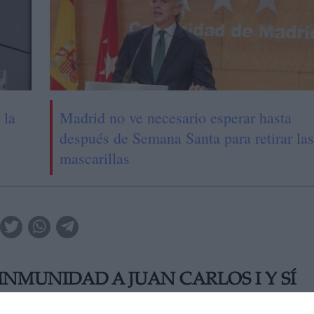
 la
Madrid no ve necesario esperar hasta
después de Semana Santa para retirar las
mascarillas
INMUNIDAD A JUAN CARLOS I Y SÍ