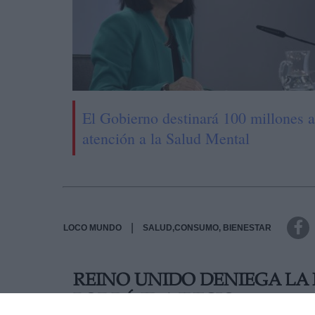
El Gobierno destinará 100 millones a
atención a la Salud Mental
|
LOCO MUNDO
SALUD,CONSUMO, BIENESTAR
REINO UNIDO DENIEGA LA 
PODRÁ IR A JUICIO