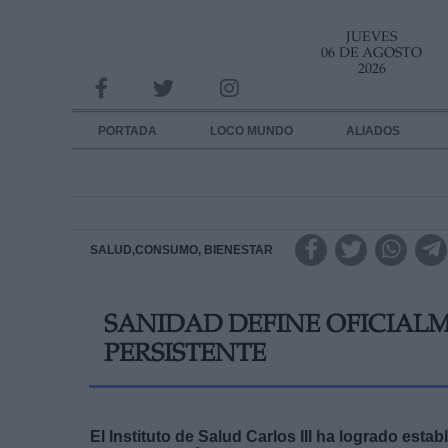
JUEVES
INFORMACION SOBRE LA PROTECCIÓN DE TUS DATOS
06 DE AGOSTO
2026
Responsable:
Finalidad:
PORTADA
LOCO MUNDO
ALIADOS
Datos tratados:
Legitimación:
Destinatarios:
SALUD,CONSUMO, BIENESTAR
Derechos:
SANIDAD DEFINE OFICIAL
link
PERSISTENTE
Información adicional
link
El Instituto de Salud Carlos III ha logrado esta