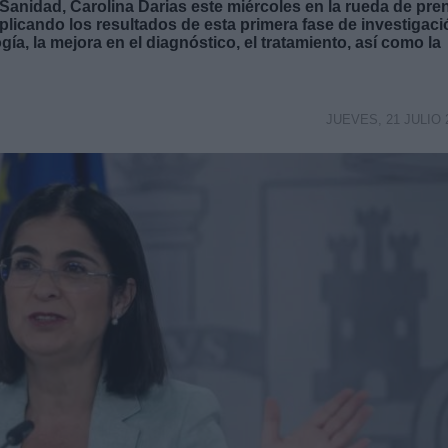
 Sanidad, Carolina Darias este miércoles en la rueda de pre
explicando los resultados de esta primera fase de investigaci
ía, la mejora en el diagnóstico, el tratamiento, así como la
JUEVES, 21 JULIO 