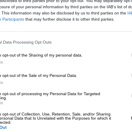
ntomas multiorgánicos no atribuibles a otras
disclosed to third parties prior to your opt-out. You may separately opt-
da de la infección (por SARS-CoV-2)”
.
losure of your personal information by third parties on the IAB’s list of
. This information may also be disclosed by us to third parties on the
IA
Participants
that may further disclose it to other third parties.
el título
'Síndrome postcovid, definición, prevalenc
s terapéuticas'
, pretende definir oficialmente, ya n
ino sus síntomas, el diagnóstico, tratamiento y
l Data Processing Opt Outs
contagio. Se espera llegar a estas conclusiones en
esarrollado esta primera fase y las siguientes
o opt-out of the Sharing of my personal data.
ón sobre el proceso diagnóstico, los posibles
In
a carga de la enfermedad”
, ha señalado Darias.
o opt-out of the Sale of my Personal Data.
In
 obtenidos en esta primera fase del estudio han
ntes que serían atribuibles al síndrome postco
to opt-out of processing my Personal Data for Targeted
ing.
pérdida de memoria, dificultad de concentración o
In
ueléticos
como el dolor articular o muscular, o
micos
como la fatiga.
"Una serie de
o opt-out of Collection, Use, Retention, Sale, and/or Sharing
ersonal Data that Is Unrelated with the Purposes for which it
rse en el covid persistente"
, ha culminado Dari
lected.
Out