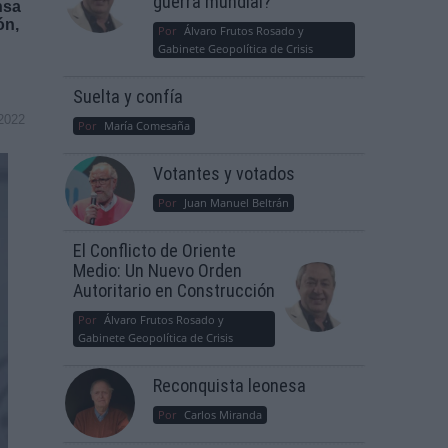
guerra mundial?
nsa
ón,
Por
Álvaro Frutos Rosado y
Gabinete Geopolítica de Crisis
Suelta y confía
2022
Por
María Comesaña
Votantes y votados
Por
Juan Manuel Beltrán
El Conflicto de Oriente
Medio: Un Nuevo Orden
Autoritario en Construcción
Por
Álvaro Frutos Rosado y
Gabinete Geopolítica de Crisis
Reconquista leonesa
Por
Carlos Miranda