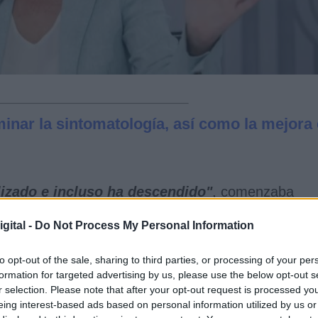
minar la sintomatología, así como la mejora
lizado e incluso ha descendido"
, comenzaba
diferenciación entre
"hospitalizados con covid y
tra comunica que Sanidad ha encargado al Instituto
gital -
Do Not Process My Personal Information
Centro de Investigación Biomédica en Red o CIBER, 
nde por covid persistente"
.
to opt-out of the sale, sharing to third parties, or processing of your per
formation for targeted advertising by us, please use the below opt-out s
r selection. Please note that after your opt-out request is processed y
 fase de estudio, se ha podido llegar a una primer
eing interest-based ads based on personal information utilized by us or