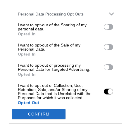
third parties.
coronavirus
Covid 19
Reyes de España
Personal Data Processing Opt Outs
NOTICIAS RELACIONADAS
I want to opt-out of the Sharing of my
personal data.
Opted In
I want to opt-out of the Sale of my
Personal Data.
Opted In
I want to opt-out of processing my
Personal Data for Targeted Advertising.
Opted In
I want to opt-out of Collection, Use,
Retention, Sale, and/or Sharing of my
Personal Data that Is Unrelated with the
Purposes for which it was collected.
Después de verano habrá una cuarta
Opted Out
vacuna, especialmente recomendada
CONFIRM
a personas de alto riesgo