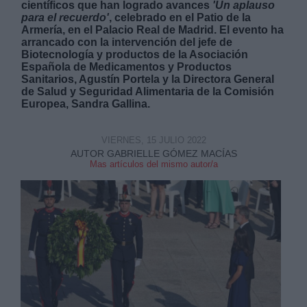
científicos que han logrado avances
'Un aplauso
para el recuerdo'
, celebrado en el Patio de la
Armería, en el Palacio Real de Madrid. El evento ha
arrancado con la intervención del jefe de
Biotecnología y productos de la Asociación
Española de Medicamentos y Productos
Sanitarios, Agustín Portela y la Directora General
de Salud y Seguridad Alimentaria de la Comisión
Derechos:
Europea, Sandra Gallina.
link
VIERNES, 15 JULIO 2022
Información adicional
AUTOR GABRIELLE GÓMEZ MACÍAS
link
Mas artículos del mismo autor/a