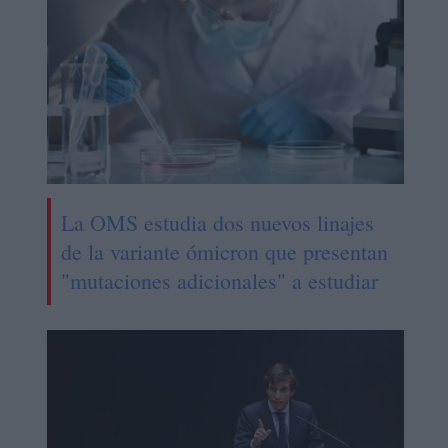
La OMS estudia dos nuevos linajes
de la variante ómicron que presentan
"mutaciones adicionales" a estudiar