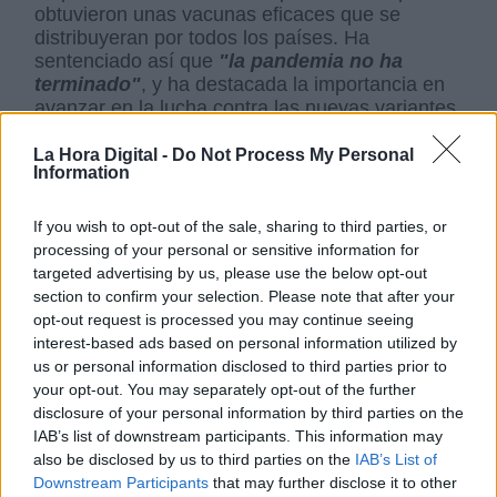
obtuvieron unas vacunas eficaces que se
distribuyeran por todos los países. Ha
sentenciado así que
"la pandemia no ha
terminado"
, y ha destacada la importancia en
avanzar en la lucha contra las nuevas variantes
del coronavirus.
La Hora Digital -
Do Not Process My Personal
Information
Tras la recogida de las
Grandes Cruces y las
37 condecoraciones
a miembros de la
If you wish to opt-out of the sale, sharing to third parties, or
sociedad civil, los Reyes han realizado la
processing of your personal or sensitive information for
tradicional ofrenda floral ante el pebetero en un
targeted advertising by us, please use the below opt-out
acto, cuyo broche final ha sido regalado por la
section to confirm your selection. Please note that after your
voz de
Alice Wonder
, entonando el tema
opt-out request is processed you may continue seeing
"Lucha de gigantes"
, de Antonio Vega, que
interest-based ads based on personal information utilized by
acompañaba al visionado del vídeo,
"Un
us or personal information disclosed to third parties prior to
aplauso para el recuerdo"
, una pieza que
your opt-out. You may separately opt-out of the further
repasaba algunos de los acontecimientos más
disclosure of your personal information by third parties on the
simbólicos que han marcado esta lucha contra
IAB’s list of downstream participants. This information may
la pandemia.
also be disclosed by us to third parties on the
IAB’s List of
Downstream Participants
that may further disclose it to other