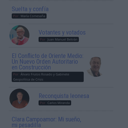
Suelta y confía
Por
María Comesaña
Votantes y votados
Por
Juan Manuel Beltrán
El Conflicto de Oriente Medio:
Un Nuevo Orden Autoritario
en Construcción
Por
Álvaro Frutos Rosado y Gabinete
Geopolítica de Crisis
Reconquista leonesa
Por
Carlos Miranda
Clara Campoamor: Mi sueño,
mi pesadilla