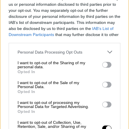
¿La ciudadanía de Occidente
us or personal information disclosed to third parties prior to
es consciente del riesgo de
your opt-out. You may separately opt-out of the further
una tercera guerra mundial?
disclosure of your personal information by third parties on the
IAB’s list of downstream participants. This information may
Por
Álvaro Frutos Rosado y Gabinete
Geopolítica de Crisis
also be disclosed by us to third parties on the
IAB’s List of
Downstream Participants
that may further disclose it to other
third parties.
Suelta y confía
Por
María Comesaña
Personal Data Processing Opt Outs
I want to opt-out of the Sharing of my
Votantes y votados
personal data.
Opted In
Por
Juan Manuel Beltrán
I want to opt-out of the Sale of my
Personal Data.
El Conflicto de Oriente Medio:
Opted In
Un Nuevo Orden Autoritario
en Construcción
I want to opt-out of processing my
Personal Data for Targeted Advertising.
Por
Álvaro Frutos Rosado y Gabinete
Opted In
Geopolítica de Crisis
I want to opt-out of Collection, Use,
Retention, Sale, and/or Sharing of my