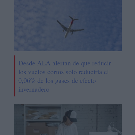
Desde ALA alertan de que reducir
los vuelos cortos solo reduciría el
0,06% de los gases de efecto
invernadero