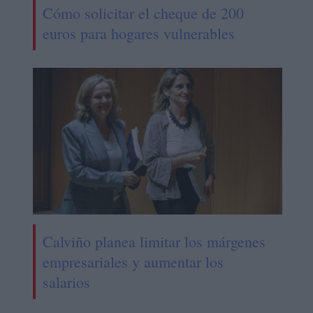
Cómo solicitar el cheque de 200
euros para hogares vulnerables
Calviño planea limitar los márgenes
empresariales y aumentar los
salarios