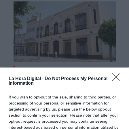
Entidades locales solician 2.010
La Hora Digital -
Do Not Process My Personal
millones de euros al Mitma para la
Information
rehabilitación de edificios públicos
If you wish to opt-out of the sale, sharing to third parties, or
processing of your personal or sensitive information for
targeted advertising by us, please use the below opt-out
OPINIONES DIVERSAS
section to confirm your selection. Please note that after your
opt-out request is processed you may continue seeing
interest-based ads based on personal information utilized by