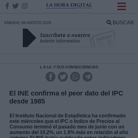
INFORMACION SOBRE LA
PROTECCIÓN DE TUS
BUSCAR
SÁBADO, 08 AGOSTO 2026
DATOS
Responsable:
Finalidad:
L A I.A. Y SUS CONSECUENCIAS
Datos tratados:
El INE confirma el peor dato del IPC
desde 1985
Legitimación:
El Instituto Nacional de Estadística ha confirmado
este miércoles que el IPC o Índice de Precios al
Destinatarios:
Consumo terminó el pasado mes de junio con un
aumento del 10,2%, un 1,9% más en relación al año
anterior. El INE había publicado estos indicadores