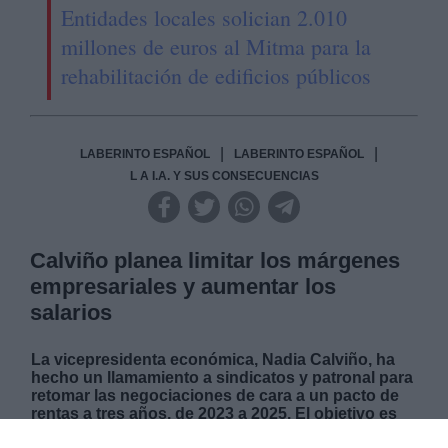
Entidades locales solician 2.010
millones de euros al Mitma para la
rehabilitación de edificios públicos
|
|
LABERINTO ESPAÑOL
LABERINTO ESPAÑOL
L A I.A. Y SUS CONSECUENCIAS
Calviño planea limitar los márgenes
empresariales y aumentar los
salarios
La vicepresidenta económica, Nadia Calviño, ha
hecho un llamamiento a sindicatos y patronal para
retomar las negociaciones de cara a un pacto de
rentas a tres años, de 2023 a 2025. El objetivo es
frenar la inflación y la escalada de tensión en los