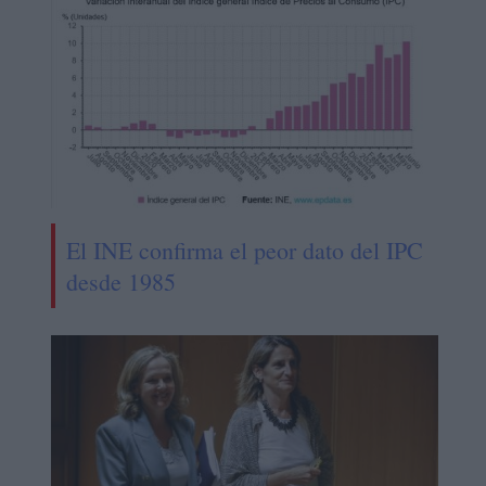
El INE confirma el peor dato del IPC
desde 1985