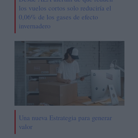
los vuelos cortos solo reduciría el
0,06% de los gases de efecto
invernadero
Una nueva Estrategia para generar
valor