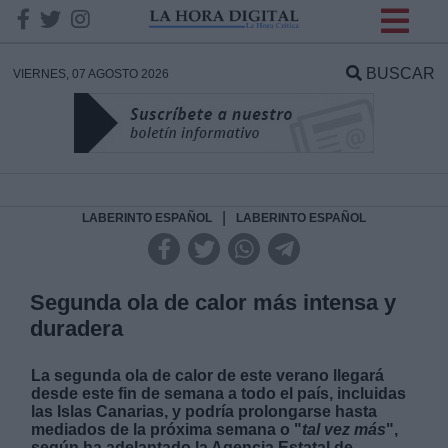
INFORMACION SOBRE LA
PROTECCIÓN DE TUS
BUSCAR
VIERNES, 07 AGOSTO 2026
DATOS
Responsable:
Finalidad:
|
LABERINTO ESPAÑOL
LABERINTO ESPAÑOL
Datos tratados:
Segunda ola de calor más intensa y
duradera
Legitimación:
La segunda ola de calor de este verano llegará
desde este fin de semana a todo el país, incluidas
Destinatarios:
las Islas Canarias, y podría prolongarse hasta
mediados de la próxima semana o "
tal vez más
",
según ha adelantado la Agencia Estatal de