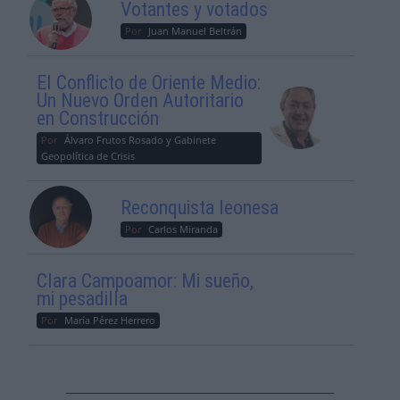
Votantes y votados
Por
Juan Manuel Beltrán
El Conflicto de Oriente Medio:
Un Nuevo Orden Autoritario
en Construcción
Por
Álvaro Frutos Rosado y Gabinete
Geopolítica de Crisis
Reconquista leonesa
Por
Carlos Miranda
Clara Campoamor: Mi sueño,
mi pesadilla
Por
María Pérez Herrero