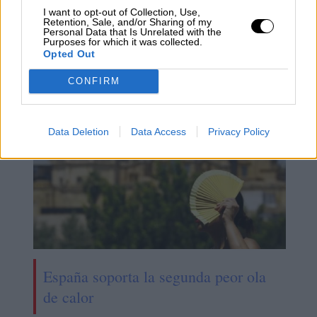
I want to opt-out of Collection, Use,
España y Alemania coinciden en la
Retention, Sale, and/or Sharing of my
Personal Data that Is Unrelated with the
necesidad urgente de reformar el
Purposes for which it was collected.
Opted Out
mercado eléctrico
CONFIRM
Data Deletion
Data Access
Privacy Policy
España soporta la segunda peor ola
de calor