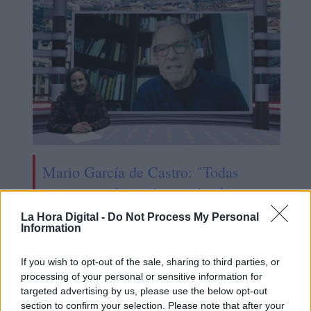
Mario García de Castro: "Todas
estas conquistas siguen siendo un
camino abierto para el mañana"
La Hora Digital -
Do Not Process My Personal
Information
If you wish to opt-out of the sale, sharing to third parties, or
processing of your personal or sensitive information for
targeted advertising by us, please use the below opt-out
section to confirm your selection. Please note that after your