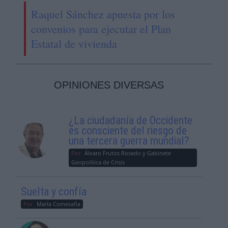
Raquel Sánchez apuesta por los
convenios para ejecutar el Plan
Estatal de vivienda
OPINIONES DIVERSAS
¿La ciudadanía de Occidente
es consciente del riesgo de
una tercera guerra mundial?
Por
Álvaro Frutos Rosado y Gabinete
Geopolítica de Crisis
Suelta y confía
Por
María Comesaña