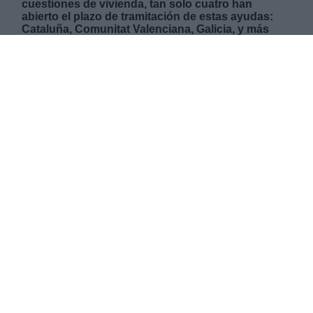
cuestiones de vivienda, tan solo cuatro han
abierto el plazo de tramitación de estas ayudas:
Cataluña, Comunitat Valenciana, Galicia, y más
recientemente, Asturias.
JUEVES, 07 JULIO 2022
AUTOR GABRIELLE GÓMEZ MACÍAS
Mas artículos del mismo autor/a