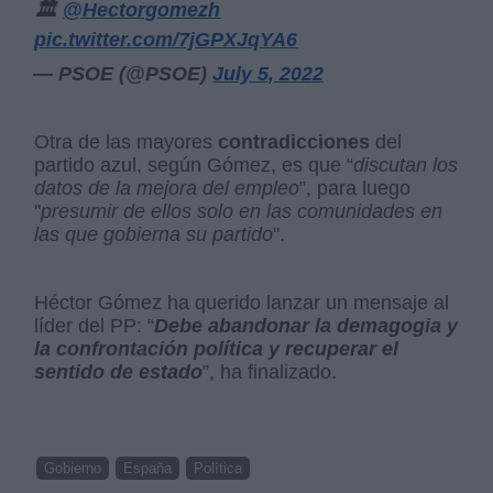
🏛️
@Hectorgomezh
pic.twitter.com/7jGPXJqYA6
— PSOE (@PSOE)
July 5, 2022
Otra de las mayores
contradicciones
del
partido azul, según Gómez, es que “
discutan los
datos de la mejora del empleo
”, para luego
"
presumir de ellos solo en las comunidades en
las que gobierna su partido
".
Héctor Gómez ha querido lanzar un mensaje al
líder del PP: “
Debe abandonar la demagogia y
la confrontación política y recuperar el
sentido de estado
”, ha finalizado.
Gobierno
España
Política