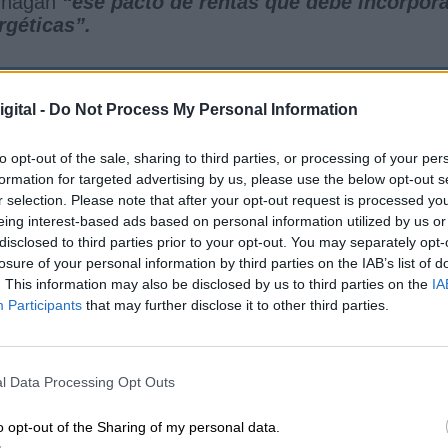
e hagan
“ese pacto de rentas que debe incorpor
rgéticas”.
gital -
Do Not Process My Personal Information
ga en el tiempo tendremos que ser
, presidente del Gobierno de España.
to opt-out of the sale, sharing to third parties, or processing of your per
formation for targeted advertising by us, please use the below opt-out s
r selection. Please note that after your opt-out request is processed y
eing interest-based ads based on personal information utilized by us or
ha subir el gasto militar,
Sánchez ha respond
disclosed to third parties prior to your opt-out. You may separately opt-
jor defensa y realizar mejoras progresistas".
losure of your personal information by third parties on the IAB’s list of
. This information may also be disclosed by us to third parties on the
IA
Participants
that may further disclose it to other third parties.
a a la izquierda del PSOE, que hacer una reflexión
ipio básico del derecho internacional,
que es el
puede haber equidistancia entre agresor y
l Data Processing Opt Outs
o opt-out of the Sharing of my personal data.