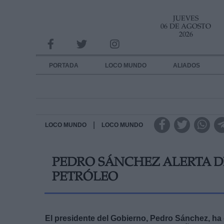
JUEVES
INFORMACION SOBRE LA PROTECCIÓN DE TUS DATOS
06 DE AGOSTO
2026
Responsable:
Finalidad:
PORTADA
LOCO MUNDO
ALIADOS
Datos tratados:
Legitimación:
Destinatarios:
|
LOCO MUNDO
LOCO MUNDO
Derechos:
PEDRO SÁNCHEZ ALERTA DE
link
PETRÓLEO
Información adicional
link
El presidente del Gobierno, Pedro Sánchez, ha d