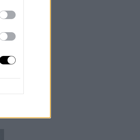
nde
e
el
s
”,
en