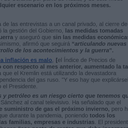
alquier escenario en los próximos meses.
de las entrevistas a un canal privado, al cierre de
 la gestión del Gobierno,
las medidas tomadas
uerra
y aseguró que
sin las medidas económica
simismo, afirmó que seguirá
“
articulando nuevas
ollo de los acontecimientos y la guerra
”.
[
la inflación es malo
,
el Índice de Precios de
o con respecto al mes anterior, aumentado la t
a que el Kremlin está utilizando la devastadora
pendencia del gas ruso. "Y eso hay que explicárse
o el Presidente.
 y petróleo es un riesgo cierto que tenemos q
Sánchez al canal televisivo. Ha señalado que el
e suministro de gas el próximo invierno,
pero h
 que durante la pandemia, poniendo
todos los
las familias, empresas e industrias
. El presiden