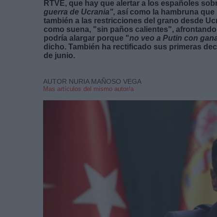
RTVE, que hay que alertar a los españoles sob
guerra de Ucrania",
así como la hambruna que s
también a las restricciones del grano desde Ucra
como suena, "sin paños calientes", afrontando
podría alargar porque "
no veo a Putin con gana
dicho. También ha rectificado sus primeras decla
de junio.
AUTOR NURIA MAÑOSO VEGA
Mas artículos del mismo autor/a