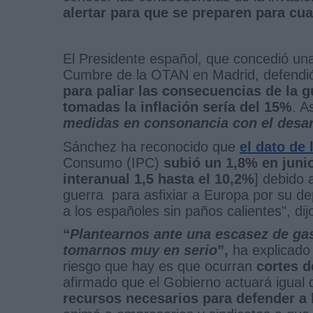
alertar para que se preparen para cu
El Presidente español, que concedió una 
Cumbre de la OTAN en Madrid, defendió
para paliar las consecuencias de la g
tomadas la inflación sería del 15%
. A
medidas en consonancia con el desarr
Sánchez ha reconocido que
el dato de 
Consumo (IPC)
subió un 1,8% en juni
interanual 1,5 hasta el 10,2%
] debido 
guerra para asfixiar a Europa por su de
a los españoles sin paños calientes", dij
“
Plantearnos ante una escasez de gas
tomarnos muy en serio
”,
ha explicado 
riesgo que hay es que ocurran
cortes d
afirmado que el Gobierno actuará igual
recursos necesarios para defender a 