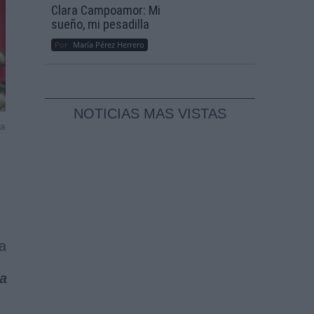
Clara Campoamor: Mi
sueño, mi pesadilla
Por
María Pérez Herrero
NOTICIAS MAS VISTAS
ra
a
ía