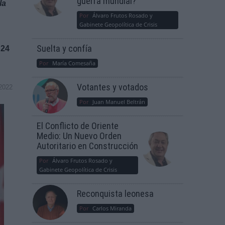
guerra mundial?
la
Por
Álvaro Frutos Rosado y
Gabinete Geopolítica de Crisis
Suelta y confía
 24
Por
María Comesaña
Votantes y votados
2022
Por
Juan Manuel Beltrán
El Conflicto de Oriente
Medio: Un Nuevo Orden
Autoritario en Construcción
Por
Álvaro Frutos Rosado y
Gabinete Geopolítica de Crisis
Reconquista leonesa
Por
Carlos Miranda