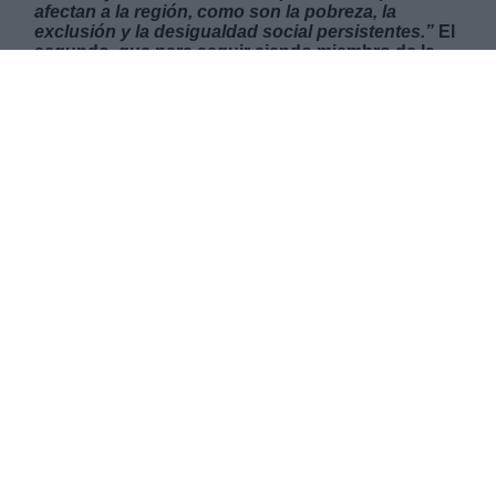
afectan a la región, como son la pobreza, la
exclusión y la desigualdad social persistentes.”
El
segundo, que para seguir siendo miembro de la
Alianza se ha de respetar el Estado de Derecho
“…y de los respectivos ordenes constitucionales,
la separación de los Poderes del Estado, y la
promoción, protección, respeto y garantía de los
derechos humanos y las libertades
fundamentales.”
JUEVES, 30 JUNIO 2022
AUTOR CARLOS MORALES
Mas artículos del mismo autor/a