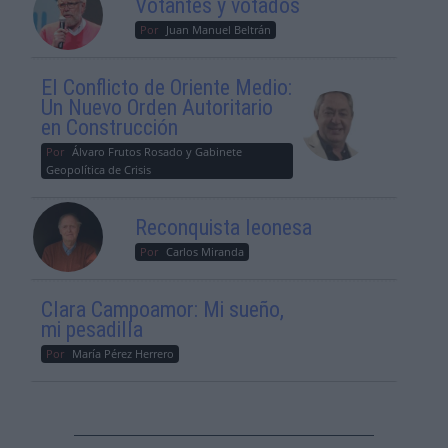
Votantes y votados
Por
Juan Manuel Beltrán
El Conflicto de Oriente Medio:
Un Nuevo Orden Autoritario
en Construcción
Por
Álvaro Frutos Rosado y Gabinete
Geopolítica de Crisis
Reconquista leonesa
Por
Carlos Miranda
Clara Campoamor: Mi sueño,
mi pesadilla
Por
María Pérez Herrero