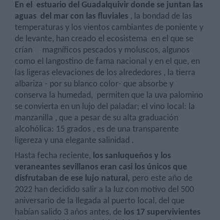
En el
estuario del Guadalquivir donde se juntan las
aguas
del mar con las fluviales
, la bondad de las
temperaturas y los vientos cambiantes de poniente y
de levante, han creado el ecosistema
en el que se
crían
magníficos pescados y moluscos, algunos
como el langostino de fama nacional y en el que, en
las ligeras elevaciones de los alrededores , la tierra
albariza - por su blanco color- que absorbe y
conserva la humedad,
permiten que la uva palomino
se convierta en un lujo del paladar; el vino local: la
manzanilla , que a pesar de su alta graduación
alcohólica: 15 grados , es de una transparente
ligereza y una elegante salinidad .
Hasta fecha reciente,
los sanluqueños y los
veraneantes sevillanos eran casi los únicos que
disfrutaban de ese lujo natural,
pero este año de
2022 han decidido salir a la luz con motivo del 500
aniversario de la llegada al puerto local, del que
habían salido 3 años antes, de
los 17 supervivientes