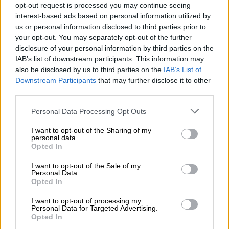
Isabel II
, que pasaba aquí sus vacaciones, marcando
opt-out request is processed you may continue seeing
el ritmo de la ligera vida social y promoviendo
interest-based ads based on personal information utilized by
actividades que aún duran como las carreras de
us or personal information disclosed to third parties prior to
caballos en la playa.
your opt-out. You may separately opt-out of the further
disclosure of your personal information by third parties on the
Montpensier fue el intrigante mayor de su época
.
IAB’s list of downstream participants. This information may
Financió el golpe de Prim en el 68 y su asesinato
also be disclosed by us to third parties on the
IAB’s List of
después.
Downstream Participants
that may further disclose it to other
El tercer edificio histórico del barrio es
el castillo de
third parties.
Santiago
de escaso interés.
Personal Data Processing Opt Outs
En el palacio de los Guzman se encuentra
el famoso
archivo de los Medina Sidonia
, el más importante
I want to opt-out of the Sharing of my
personal data.
de Europa en manos privadas, cuyos 6 millones de
Opted In
documentos fueron catalogados durante 10 años
por la por la fascinante duquesa Isabel Alvarez de
I want to opt-out of the Sale of my
Personal Data.
Toledo. Al frente de la Fundación está su viuda,
Opted In
Lilianne Dahlmann, que lucha por mantener todo en
orden con escasos recursos. La duquesa murió
I want to opt-out of processing my
Personal Data for Targeted Advertising.
pobre.
Los bienes de la Fundación valdrían más de
Opted In
20 millones de euros
si alguien los quisiera comprar,