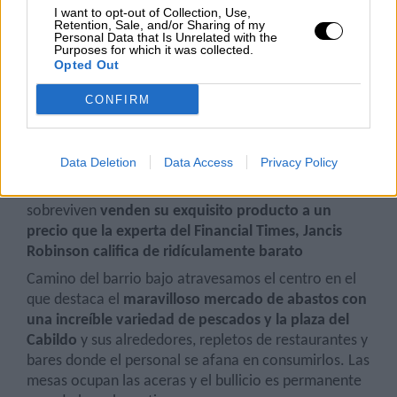
pero no tienen recursos ni para la necesaria
I want to opt-out of Collection, Use,
Retention, Sale, and/or Sharing of my
digitalización que valdría 1 millón.
Personal Data that Is Unrelated with the
Purposes for which it was collected.
Es imprescindible visitar alguna bodega
para
Opted Out
conocer el peculiar proceso por el que el mosto se
CONFIRM
transforma en manzanilla.
Al igual que los vinos de la vecina Jerez y del Puerto
,el cambio de gustos ha tenido un efecto negativo
Data Deletion
Data Access
Privacy Policy
para este sector que lleva cuarenta años en crisis.
Casi dos tercios de las bodegas han cerrado y las que
sobreviven
venden su exquisito producto a un
precio que la experta del Financial Times, Jancis
Robinson califica de ridículamente barato
Camino del barrio bajo atravesamos el centro en el
que destaca el
maravilloso mercado de abastos con
una increíble variedad de pescados y la plaza del
Cabildo
y sus alrededores, repletos de restaurantes y
bares donde el personal se afana en consumirlos. Las
mesas ocupan las aceras y el bullicio es permanente