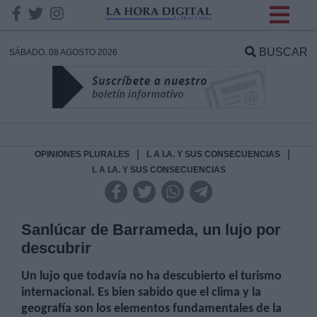
INFORMACION SOBRE LA
PROTECCIÓN DE TUS
BUSCAR
SÁBADO, 08 AGOSTO 2026
DATOS
Responsable:
Finalidad:
|
|
OPINIONES PLURALES
L A I.A. Y SUS CONSECUENCIAS
L A I.A. Y SUS CONSECUENCIAS
Datos tratados:
Sanlúcar de Barrameda, un lujo por
descubrir
Legitimación:
Un lujo que todavía no ha descubierto el turismo
Destinatarios:
internacional.
Es bien sabido que el clima y la
geografía son los elementos fundamentales de la