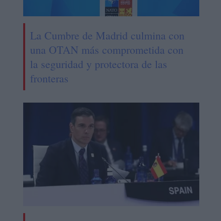
La Cumbre de Madrid culmina con
una OTAN más comprometida con
la seguridad y protectora de las
fronteras