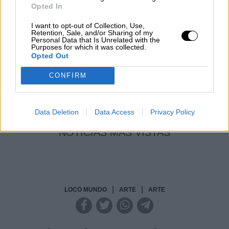
Opted In
Reconquista leonesa
I want to opt-out of Collection, Use,
Por
Carlos Miranda
Retention, Sale, and/or Sharing of my
Personal Data that Is Unrelated with the
Purposes for which it was collected.
Clara Campoamor: Mi sueño,
Opted Out
mi pesadilla
CONFIRM
Por
María Pérez Herrero
Data Deletion
Data Access
Privacy Policy
NOTICIAS MAS VISTAS
|
|
LOCO MUNDO
ARTE
ARTE