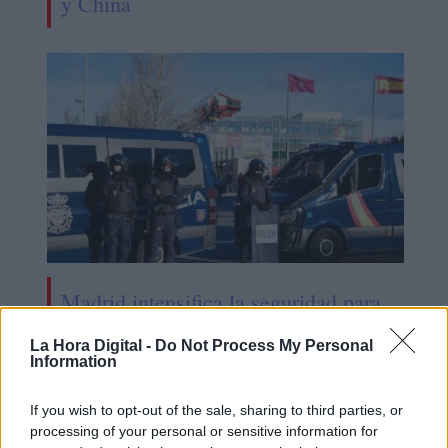
y China
Madrid intensifica la seguridad para
la cumbre de la OTAN
La Hora Digital -
Do Not Process My Personal
Information
OPINIONES DIVERSAS
If you wish to opt-out of the sale, sharing to third parties, or
processing of your personal or sensitive information for