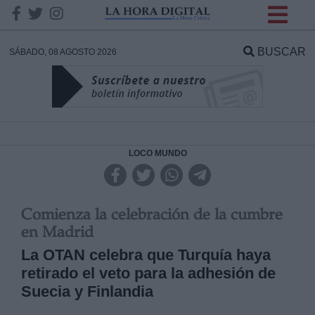
INFORMACION SOBRE LA
PROTECCIÓN DE TUS
BUSCAR
SÁBADO, 08 AGOSTO 2026
DATOS
Responsable:
Finalidad:
LOCO MUNDO
Datos tratados:
Comienza la celebración de la cumbre
en Madrid
La OTAN celebra que Turquía haya
Legitimación:
retirado el veto para la adhesión de
Destinatarios:
Suecia y Finlandia