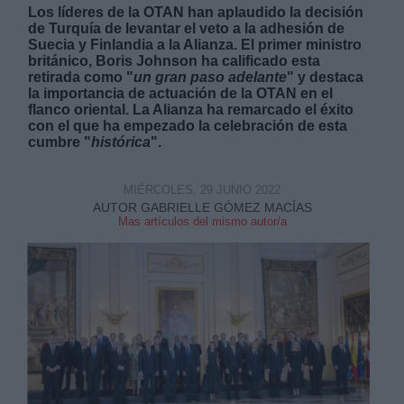
Los líderes de la OTAN han aplaudido la decisión
de Turquía de levantar el veto a la adhesión de
Suecia y Finlandia a la Alianza. El primer ministro
británico, Boris Johnson ha calificado esta
retirada como "
un gran paso adelante
" y destaca
la importancia de actuación de la OTAN en el
flanco oriental. La Alianza ha remarcado el éxito
Derechos:
con el que ha empezado la celebración de esta
cumbre "
histórica
".
link
MIÉRCOLES, 29 JUNIO 2022
Información adicional
AUTOR GABRIELLE GÓMEZ MACÍAS
link
Mas artículos del mismo autor/a