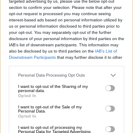
targeted advertising by us, please use the below opt-out
section to confirm your selection. Please note that after your
¿La ciudadanía de Occidente
opt-out request is processed you may continue seeing
es consciente del riesgo de
interest-based ads based on personal information utilized by
una tercera guerra mundial?
us or personal information disclosed to third parties prior to
Por
Álvaro Frutos Rosado y Gabinete
your opt-out. You may separately opt-out of the further
Geopolítica de Crisis
disclosure of your personal information by third parties on the
IAB’s list of downstream participants. This information may
Suelta y confía
also be disclosed by us to third parties on the
IAB’s List of
Downstream Participants
that may further disclose it to other
Por
María Comesaña
third parties.
Votantes y votados
Personal Data Processing Opt Outs
Por
Juan Manuel Beltrán
I want to opt-out of the Sharing of my
personal data.
Opted In
El Conflicto de Oriente Medio:
Un Nuevo Orden Autoritario
I want to opt-out of the Sale of my
en Construcción
Personal Data.
Opted In
Por
Álvaro Frutos Rosado y Gabinete
Geopolítica de Crisis
I want to opt-out of processing my
Personal Data for Targeted Advertising.