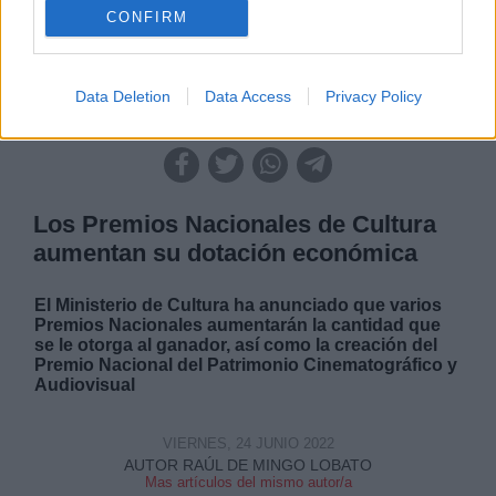
CONFIRM
Data Deletion
Data Access
Privacy Policy
|
|
|
|
LABERINTO ESPAÑOL
LABERINTO ESPAÑOL
ARTE
ARTE
|
ARTE
SALUD,CONSUMO, BIENESTAR
Los Premios Nacionales de Cultura
aumentan su dotación económica
El Ministerio de Cultura ha anunciado que varios
Premios Nacionales aumentarán la cantidad que
se le otorga al ganador, así como la creación del
Premio Nacional del Patrimonio Cinematográfico y
Audiovisual
VIERNES, 24 JUNIO 2022
AUTOR RAÚL DE MINGO LOBATO
Mas artículos del mismo autor/a