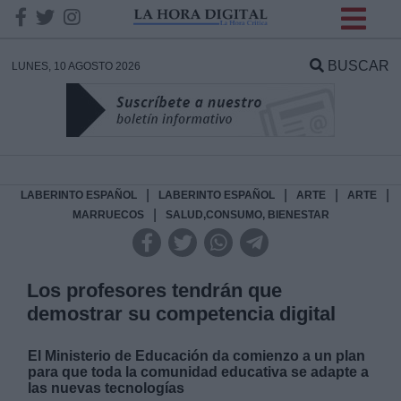
INFORMACION SOBRE LA
PROTECCIÓN DE TUS
BUSCAR
LUNES, 10 AGOSTO 2026
DATOS
Responsable:
Finalidad:
|
|
|
|
LABERINTO ESPAÑOL
LABERINTO ESPAÑOL
ARTE
ARTE
|
MARRUECOS
SALUD,CONSUMO, BIENESTAR
Datos tratados:
Los profesores tendrán que
demostrar su competencia digital
Legitimación:
El Ministerio de Educación da comienzo a un plan
Destinatarios:
para que toda la comunidad educativa se adapte a
las nuevas tecnologías