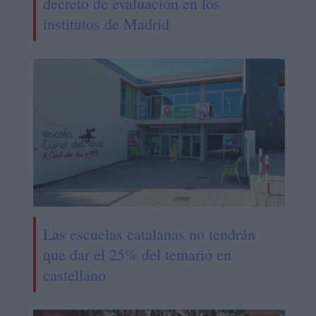
decreto de evaluación en los
institutos de Madrid
Las escuelas catalanas no tendrán
que dar el 25% del temario en
castellano