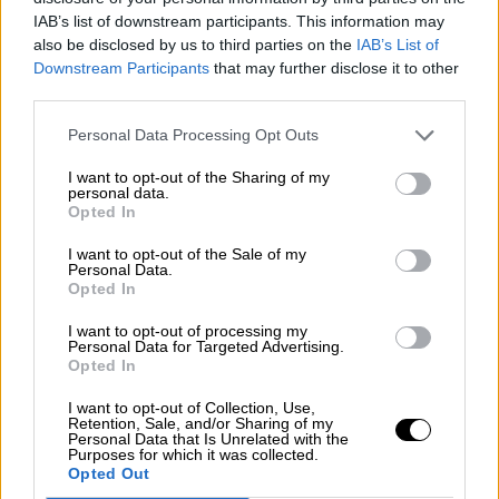
Por
Juan Manuel Beltrán
IAB’s list of downstream participants. This information may
also be disclosed by us to third parties on the
IAB’s List of
El Conflicto de Oriente Medio:
Downstream Participants
that may further disclose it to other
Un Nuevo Orden Autoritario
third parties.
en Construcción
Personal Data Processing Opt Outs
Por
Álvaro Frutos Rosado y Gabinete
Geopolítica de Crisis
I want to opt-out of the Sharing of my
personal data.
Opted In
Reconquista leonesa
Por
Carlos Miranda
I want to opt-out of the Sale of my
Personal Data.
Opted In
Clara Campoamor: Mi sueño,
I want to opt-out of processing my
mi pesadilla
Personal Data for Targeted Advertising.
Opted In
Por
María Pérez Herrero
I want to opt-out of Collection, Use,
Retention, Sale, and/or Sharing of my
Personal Data that Is Unrelated with the
Purposes for which it was collected.
Opted Out
NOTICIAS MAS VISTAS