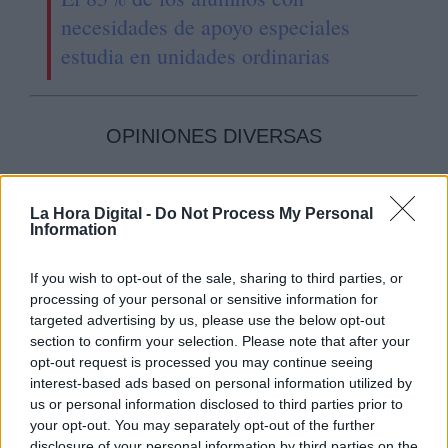
necesidades de apoyo especiales
estudia en unidades ordinarias
OPINIONES DIVERSAS
¿La ciudadanía de Occidente
La Hora Digital -
Do Not Process My Personal
es consciente del riesgo de
Information
una tercera guerra mundial?
Por
Álvaro Frutos Rosado y Gabinete
If you wish to opt-out of the sale, sharing to third parties, or
Geopolítica de Crisis
processing of your personal or sensitive information for
targeted advertising by us, please use the below opt-out
section to confirm your selection. Please note that after your
Suelta y confía
opt-out request is processed you may continue seeing
Por
María Comesaña
interest-based ads based on personal information utilized by
us or personal information disclosed to third parties prior to
Votantes y votados
your opt-out. You may separately opt-out of the further
disclosure of your personal information by third parties on the