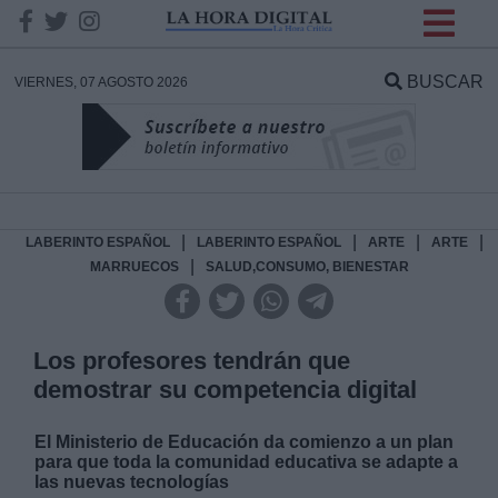
INFORMACION SOBRE LA
PROTECCIÓN DE TUS
BUSCAR
VIERNES, 07 AGOSTO 2026
DATOS
Responsable:
Finalidad:
|
|
|
|
LABERINTO ESPAÑOL
LABERINTO ESPAÑOL
ARTE
ARTE
|
MARRUECOS
SALUD,CONSUMO, BIENESTAR
Datos tratados:
Los profesores tendrán que
demostrar su competencia digital
Legitimación:
El Ministerio de Educación da comienzo a un plan
Destinatarios:
para que toda la comunidad educativa se adapte a
las nuevas tecnologías