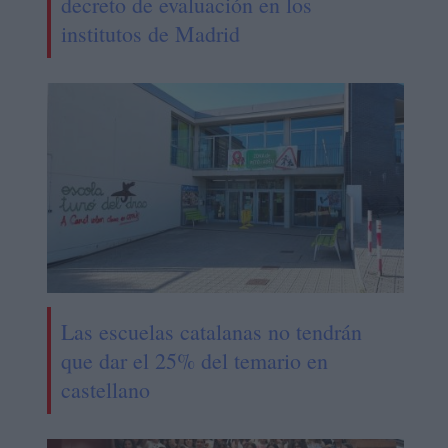
decreto de evaluación en los
institutos de Madrid
Las escuelas catalanas no tendrán
que dar el 25% del temario en
castellano