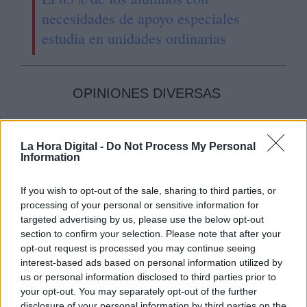
necesidades de apoyo especiales
estudia en unidades ordinarias
OPINIONES DIVERSAS
¿La ciudadanía de Occidente
La Hora Digital -
Do Not Process My Personal
es consciente del riesgo de
Information
una tercera guerra mundial?
Por
Álvaro Frutos Rosado y Gabinete
If you wish to opt-out of the sale, sharing to third parties, or
Geopolítica de Crisis
processing of your personal or sensitive information for
targeted advertising by us, please use the below opt-out
section to confirm your selection. Please note that after your
Suelta y confía
opt-out request is processed you may continue seeing
Por
María Comesaña
interest-based ads based on personal information utilized by
us or personal information disclosed to third parties prior to
Votantes y votados
your opt-out. You may separately opt-out of the further
disclosure of your personal information by third parties on the