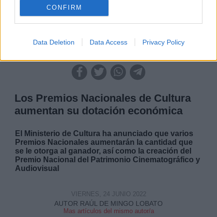
CONFIRM
Data Deletion
Data Access
Privacy Policy
|
|
|
|
LABERINTO ESPAÑOL
LABERINTO ESPAÑOL
ARTE
ARTE
|
ARTE
SALUD,CONSUMO, BIENESTAR
Los Premios Nacionales de Cultura
aumentan su dotación económica
El Ministerio de Cultura ha anunciado que varios
Premios Nacionales aumentarán la cantidad que
se le otorga al ganador, así como la creación del
Premio Nacional del Patrimonio Cinematográfico y
Audiovisual
VIERNES, 24 JUNIO 2022
AUTOR RAÚL DE MINGO LOBATO
Mas artículos del mismo autor/a