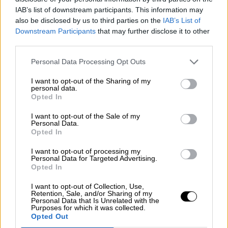
Por
Juan Manuel Beltrán
IAB’s list of downstream participants. This information may
also be disclosed by us to third parties on the
IAB’s List of
El Conflicto de Oriente Medio:
Downstream Participants
that may further disclose it to other
Un Nuevo Orden Autoritario
third parties.
en Construcción
Personal Data Processing Opt Outs
Por
Álvaro Frutos Rosado y Gabinete
Geopolítica de Crisis
I want to opt-out of the Sharing of my
personal data.
Opted In
Reconquista leonesa
Por
Carlos Miranda
I want to opt-out of the Sale of my
Personal Data.
Opted In
Clara Campoamor: Mi sueño,
I want to opt-out of processing my
mi pesadilla
Personal Data for Targeted Advertising.
Opted In
Por
María Pérez Herrero
I want to opt-out of Collection, Use,
Retention, Sale, and/or Sharing of my
Personal Data that Is Unrelated with the
Purposes for which it was collected.
Opted Out
NOTICIAS MAS VISTAS