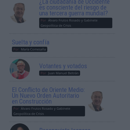
¿La ciudadanía de Occidente
es consciente del riesgo de
una tercera guerra mundial?
Por
Álvaro Frutos Rosado y Gabinete
Geopolítica de Crisis
Suelta y confía
Por
María Comesaña
Votantes y votados
Por
Juan Manuel Beltrán
El Conflicto de Oriente Medio:
Un Nuevo Orden Autoritario
en Construcción
Por
Álvaro Frutos Rosado y Gabinete
Geopolítica de Crisis