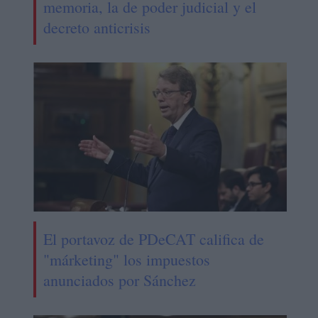
memoria, la de poder judicial y el
decreto anticrisis
El portavoz de PDeCAT califica de
"márketing" los impuestos
anunciados por Sánchez