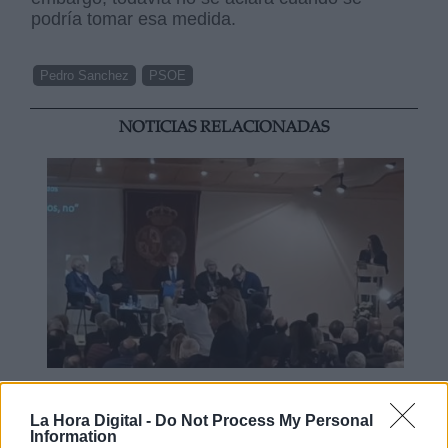
podría tomar esa medida.
Pedro Sanchez
PSOE
NOTICIAS RELACIONADAS
Esperamos que Pedro Sánchez
La Hora Digital -
Do Not Process My Personal
recupere el sentido de sus palabras
Information