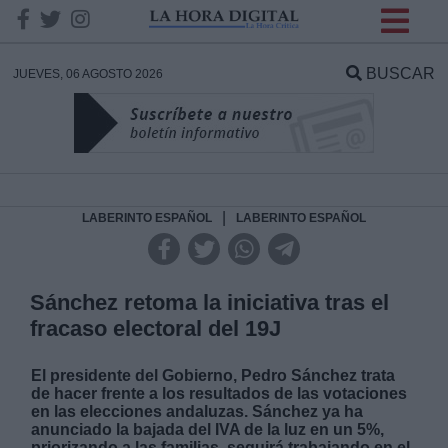
INFORMACION SOBRE LA
PROTECCIÓN DE TUS
BUSCAR
JUEVES, 06 AGOSTO 2026
DATOS
Responsable:
Finalidad:
|
LABERINTO ESPAÑOL
LABERINTO ESPAÑOL
Datos tratados:
Sánchez retoma la iniciativa tras el
fracaso electoral del 19J
Legitimación:
El presidente del Gobierno, Pedro Sánchez trata
de hacer frente a los resultados de las votaciones
Destinatarios:
en las elecciones andaluzas. Sánchez ya ha
anunciado la bajada del IVA de la luz en un 5%,
priorizando a las familias, seguirá trabajando en el