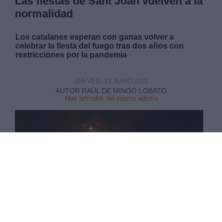
Las fiestas de Sant Joan vuelven a la
normalidad
Los catalanes esperan con ganas volver a
celebrar la fiesta del fuego tras dos años con
restricciones por la pandemia
JUEVES, 23 JUNIO 2022
AUTOR RAÚL DE MINGO LOBATO
Mas artículos del mismo autor/a