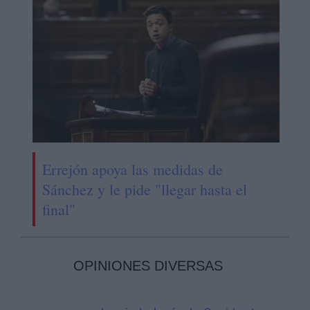
Errejón apoya las medidas de
Sánchez y le pide "llegar hasta el
final"
OPINIONES DIVERSAS