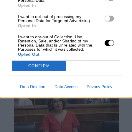
Personal Data.
Opted In
I want to opt-out of processing my
Personal Data for Targeted Advertising.
Opted In
I want to opt-out of Collection, Use,
Retention, Sale, and/or Sharing of my
Personal Data that Is Unrelated with the
El Congreso aprueba definitivamente
Purposes for which it was collected.
Opted Out
las leyes de libertad sexual, de
Ciencia y la reforma de la Ley
CONFIRM
Concursal
Data Deletion
Data Access
Privacy Policy