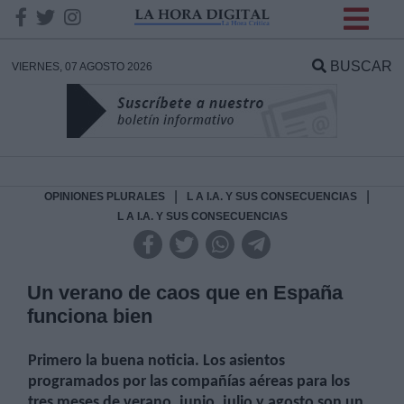
INFORMACION SOBRE LA
PROTECCIÓN DE TUS
BUSCAR
VIERNES, 07 AGOSTO 2026
DATOS
Responsable:
Finalidad:
|
|
OPINIONES PLURALES
L A I.A. Y SUS CONSECUENCIAS
L A I.A. Y SUS CONSECUENCIAS
Datos tratados:
Un verano de caos que en España
funciona bien
Legitimación:
Primero la buena noticia. Los asientos
Destinatarios:
programados por las compañías aéreas para los
tres meses de verano, junio, julio y agosto son un