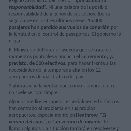
exigido al ministro del interior
“que asuma su
responsabilidad”.
Ni una palabra de la posible
responsabilidad de algunos de sus socios. Iberia
segura que en los tres últimos meses
15.000
pasajeros han perdido sus vuelos de conexión
por
la lentitud en el control de pasaportes. El gobierno lo
niega
El Ministerio del Interior asegura que se trata de
momentos puntuales y anuncia
el incremento, ya
previsto, de 500 efectivos,
para hacer frente a las
necesidades de la temporada alta en los 12
aeropuertos de más tráfico del país.
Y ahora viene la verdad que, como siempre ocurre,
no suele ser tan simple.
Algunos medios europeos, especialmente británicos
han centrado el problema en sus propios
aeropuertos, especialmente en
Heathrow.
”El
verano del caos“
, o
"un verano de miseria”
le
llaman algunos. La situación tardará en resolverse y