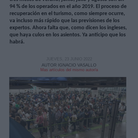
94 % de los operados en el año 2019. El proceso de
recuperación en el turismo, como siempre ocurre,
va incluso más rápido que las previsiones de los
expertos. Ahora falta que, como dicen los ingleses,
que haya culos en los asientos. Ya anticipo que los
Derechos:
habrá.
link
JUEVES, 23 JUNIO 2022
AUTOR IGNACIO VASALLO
Información adicional
Mas artículos del mismo autor/a
link