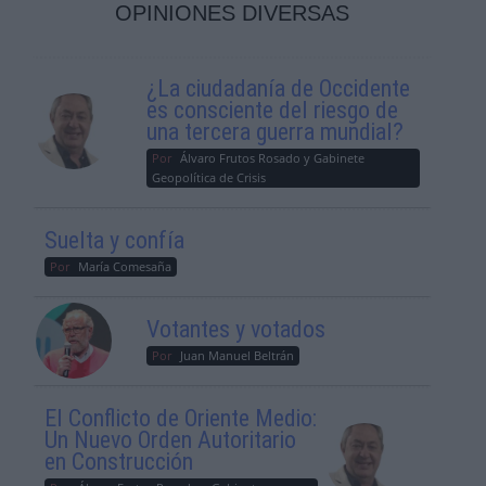
OPINIONES DIVERSAS
¿La ciudadanía de Occidente
es consciente del riesgo de
una tercera guerra mundial?
Por
Álvaro Frutos Rosado y Gabinete
Geopolítica de Crisis
Suelta y confía
Por
María Comesaña
Votantes y votados
Por
Juan Manuel Beltrán
El Conflicto de Oriente Medio:
Un Nuevo Orden Autoritario
en Construcción