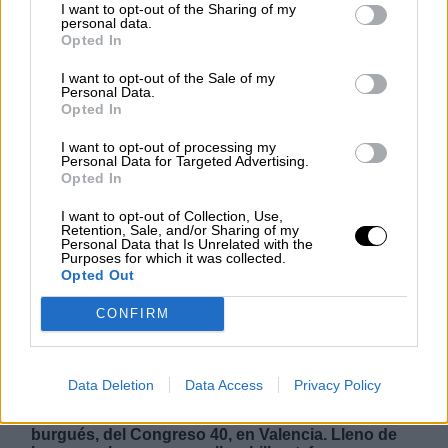
I want to opt-out of the Sharing of my
personal data.
Opted In
La clave del batacazo, el Psoe debe
indagar entre dos Congresos
I want to opt-out of the Sale of my
Personal Data.
Opted In
Andan dolientes las jóvenes promesas del Psoe,
tratando de explicarse qué ha pasado en
I want to opt-out of processing my
Personal Data for Targeted Advertising.
Andalucía. En la reunión de la Ejecutiva Federal,
Opted In
las caras estaban dibujadas con un “yo no he
sido”. Eso sí, ya son casi todas caras jóvenes, ya
I want to opt-out of Collection, Use,
que Sánchez se obsesiona y vanagloria de haber
Retention, Sale, and/or Sharing of my
bajado en cinco años la media de sus
Personal Data that Is Unrelated with the
colaboradores más próximos, la guardia
Purposes for which it was collected.
pretoriana monclovita, y su gente de confianza en
Opted Out
Ferraz. Tras el batacazo de Andalucía, reconoce el
Presidente que
“no tenemos comunicadores
CONFIRM
políticos”.
No tenemos, cierto. Pero sí teníamos
cuando movilizábamos. Analicemos,
subjetivamente desde luego, algunas de las
causas. Una de las claves podría estar entre el
Data Deletion
Data Access
Privacy Policy
espíritu proletario y contagiante del 39 Congreso,
a diferencia del espíritu acomodado, remozado y
burgués, del Congreso 40, en Valencia. Lleno de