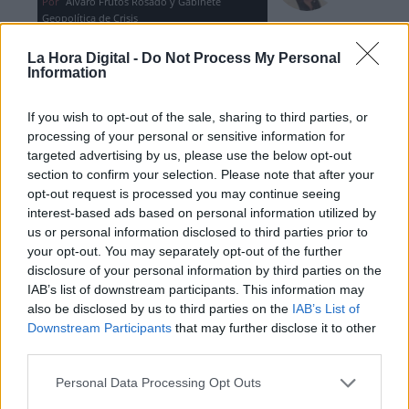
Por
Álvaro Frutos Rosado y Gabinete
Geopolítica de Crisis
La Hora Digital -
Do Not Process My Personal
Reconquista leonesa
Information
Por
Carlos Miranda
If you wish to opt-out of the sale, sharing to third parties, or
processing of your personal or sensitive information for
Clara Campoamor: Mi sueño,
targeted advertising by us, please use the below opt-out
mi pesadilla
section to confirm your selection. Please note that after your
Por
María Pérez Herrero
opt-out request is processed you may continue seeing
interest-based ads based on personal information utilized by
us or personal information disclosed to third parties prior to
your opt-out. You may separately opt-out of the further
disclosure of your personal information by third parties on the
NOTICIAS MAS VISTAS
IAB’s list of downstream participants. This information may
also be disclosed by us to third parties on the
IAB’s List of
Downstream Participants
that may further disclose it to other
third parties.
|
|
Personal Data Processing Opt Outs
OPINIONES PLURALES
LOCO MUNDO
POLARIZACIÓN