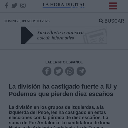
INFORMACION SOBRE LA
PROTECCIÓN DE TUS
BUSCAR
DOMINGO, 09 AGOSTO 2026
DATOS
Responsable:
Finalidad:
LABERINTO ESPAÑOL
Datos tratados:
La división ha castigado fuerte a IU y
Podemos que pierden diez escaños
Legitimación:
La división en los grupos de izquierdas, a la
izquierda del Psoe, les ha castigado en estas
Destinatarios:
elecciones con la pérdida de diez escaños.
La
suma de Por Andalucía, la candidatura de Inma
Nieto, y de Adelante Andalucía, la de Teresa