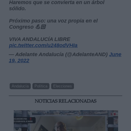
Haremos que se convierta en un árbol
sólido.
Próximo paso: una voz propia en el
Congreso 💪🏻
VIVA ANDALUCÍA LIBRE
pic.twitter.com/u248odVHIa
— Adelante Andalucía (@AdelanteAND)
June
19, 2022
Andalucía
Política
Elecciones
NOTICIAS RELACIONADAS