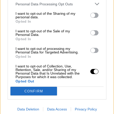
Personal Data Processing Opt Outs
Lastra echa balones fuera y señala a
I want to opt-out of the Sharing of my
personal data.
Moreno Bonilla por convocar
Opted In
elecciones a destiempo
I want to opt-out of the Sale of my
Personal Data.
La vicesecretaria general del Psoe, Adriana
Opted In
Lastra, ha pedido a los militantes andaluces
trabajar con
"honestidad y responsabilidad"
para
I want to opt-out of processing my
Personal Data for Targeted Advertising.
estar a la altura de lo que los votantes esperan, y
Opted In
confía en que el partido logrará impulsar el cambio
que Andalucía necesita. Lastra, que ha sido una
I want to opt-out of Collection, Use,
de las figuras de Madrid que más ha arropado al
Retention, Sale, and/or Sharing of my
candidato andaluz, Juan Espadas, no hizo
Personal Data that Is Unrelated with the
ninguna autocrítica a la estrategia de su partido.
Purposes for which it was collected.
Quizás las reflexiones vengan tras la reunión
Opted Out
Ejecutiva del Psoe este mismo lunes.
CONFIRM
LUNES, 20 JUNIO 2022
AUTOR GABRIELLE GÓMEZ MACÍAS
Mas artículos del mismo autor/a
Data Deletion
Data Access
Privacy Policy