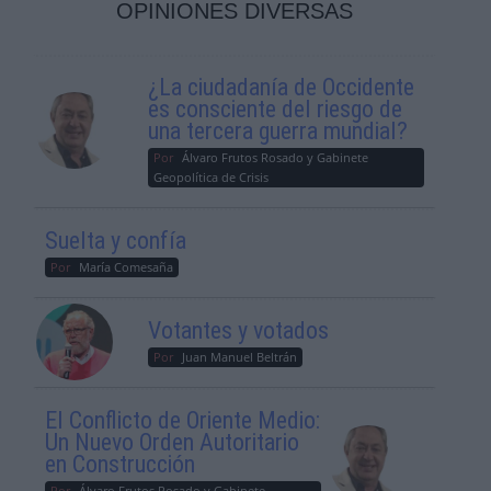
OPINIONES DIVERSAS
¿La ciudadanía de Occidente
es consciente del riesgo de
una tercera guerra mundial?
Por
Álvaro Frutos Rosado y Gabinete
Geopolítica de Crisis
Suelta y confía
Por
María Comesaña
Votantes y votados
Por
Juan Manuel Beltrán
El Conflicto de Oriente Medio:
Un Nuevo Orden Autoritario
en Construcción
Por
Álvaro Frutos Rosado y Gabinete