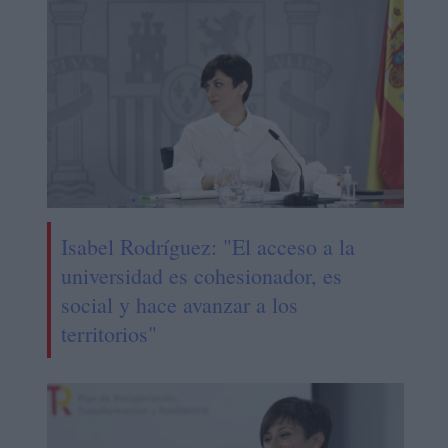
Isabel Rodríguez: "El acceso a la
universidad es cohesionador, es
social y hace avanzar a los
territorios"