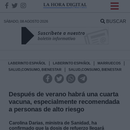
INFORMACION SOBRE LA
PROTECCIÓN DE TUS
BUSCAR
SÁBADO, 08 AGOSTO 2026
DATOS
Responsable:
Finalidad:
|
|
|
LABERINTO ESPAÑOL
LABERINTO ESPAÑOL
MARRUECOS
|
SALUD,CONSUMO, BIENESTAR
SALUD,CONSUMO, BIENESTAR
Datos tratados:
Después de verano habrá una cuarta
vacuna, especialmente recomendada
Legitimación:
a personas de alto riesgo
Destinatarios:
Carolina Darias, ministra de Sanidad, ha
confirmado que la dosis de refuerzo llegará