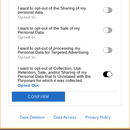
Clara Campoamor: Mi sueño,
I want to opt-out of the Sharing of my
personal data.
mi pesadilla
Opted In
Por
María Pérez Herrero
I want to opt-out of the Sale of my
Personal Data.
Opted In
I want to opt-out of processing my
NOTICIAS MAS VISTAS
Personal Data for Targeted Advertising.
Opted In
I want to opt-out of Collection, Use,
Retention, Sale, and/or Sharing of my
Personal Data that Is Unrelated with the
Purposes for which it was collected.
|
|
LABERINTO ESPAÑOL
LABERINTO ESPAÑOL
Opted Out
|
L A I.A. Y SUS CONSECUENCIAS
SALUD,CONSUMO, BIENESTAR
CONFIRM
Isabel Rodríguez con las mujeres de
Data Deletion
Data Access
Privacy Policy
las zonas rurales