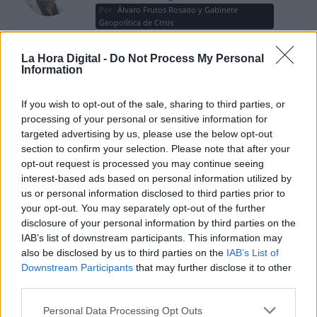
Por
Álvaro Frutos Rosado y Gabinete
Geopolítica de Crisis
La Hora Digital -
Do Not Process My Personal
Suelta y confía
Information
Por
María Comesaña
If you wish to opt-out of the sale, sharing to third parties, or
Votantes y votados
processing of your personal or sensitive information for
targeted advertising by us, please use the below opt-out
Por
Juan Manuel Beltrán
section to confirm your selection. Please note that after your
opt-out request is processed you may continue seeing
El Conflicto de Oriente Medio:
interest-based ads based on personal information utilized by
Un Nuevo Orden Autoritario
us or personal information disclosed to third parties prior to
en Construcción
your opt-out. You may separately opt-out of the further
disclosure of your personal information by third parties on the
Por
Álvaro Frutos Rosado y Gabinete
Geopolítica de Crisis
IAB’s list of downstream participants. This information may
also be disclosed by us to third parties on the
IAB’s List of
Downstream Participants
that may further disclose it to other
Reconquista leonesa
third parties.
Por
Carlos Miranda
Personal Data Processing Opt Outs