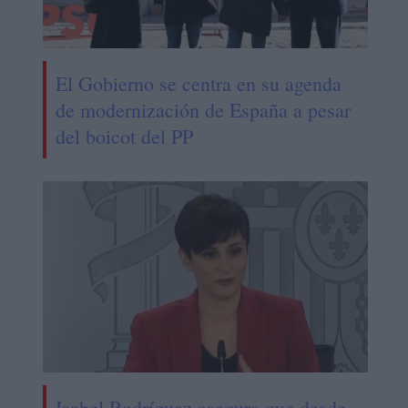
El Gobierno se centra en su agenda
de modernización de España a pesar
del boicot del PP
Isabel Rodríguez asegura que desde