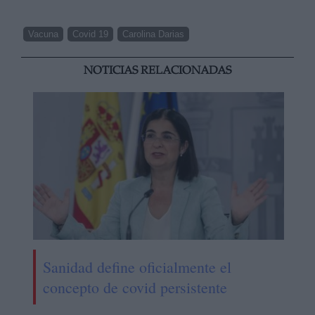
Vacuna
Covid 19
Carolina Darias
NOTICIAS RELACIONADAS
Sanidad define oficialmente el
concepto de covid persistente