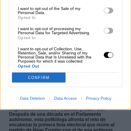
I want to opt-out of the Sale of my
NOTICIAS MAS VISTAS
Personal Data.
Opted In
I want to opt-out of processing my
Personal Data for Targeted Advertising.
Opted In
LABERINTO ESPAÑOL
I want to opt-out of Collection, Use,
Retention, Sale, and/or Sharing of my
Personal Data that Is Unrelated with the
Purposes for which it was collected.
Opted Out
Yolanda Díaz pisa el acelerador para
movilizar la coalición de izquierdas
CONFIRM
en Andalucía
Data Deletion
Data Access
Privacy Policy
Inmaculada Nieto lidera la coalición de izquierdas
Por Andalucía, fraguada tras una complicadísima
negociación entre IU, Podemos y Más País.
Después de una década en el Parlamento
autónomo, esta politóloga afronta el reto de
encabezar la primera lista electoral que reúne al
partido de Íñigo Errejón con el de sus antiguos