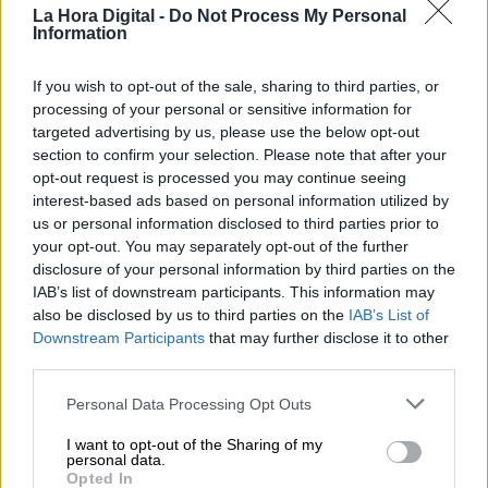
La Hora Digital -
Do Not Process My Personal
Information
Votantes y votados
Por
Juan Manuel Beltrán
If you wish to opt-out of the sale, sharing to third parties, or
processing of your personal or sensitive information for
El Conflicto de Oriente Medio:
targeted advertising by us, please use the below opt-out
Un Nuevo Orden Autoritario
section to confirm your selection. Please note that after your
en Construcción
opt-out request is processed you may continue seeing
interest-based ads based on personal information utilized by
Por
Álvaro Frutos Rosado y Gabinete
Geopolítica de Crisis
us or personal information disclosed to third parties prior to
your opt-out. You may separately opt-out of the further
disclosure of your personal information by third parties on the
Reconquista leonesa
IAB’s list of downstream participants. This information may
Por
Carlos Miranda
also be disclosed by us to third parties on the
IAB’s List of
Downstream Participants
that may further disclose it to other
third parties.
Clara Campoamor: Mi sueño,
mi pesadilla
Personal Data Processing Opt Outs
Por
María Pérez Herrero
I want to opt-out of the Sharing of my
personal data.
Opted In