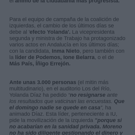
el
ánimo de la ciudadanía más progresista.
Para el equipo de campaña de la coalición de
izquierdas, el cambio de los últimos días se
debe al '
efecto Yolanda'.
La vicepresidenta
segunda y ministra de Trabajo ha protagonizado
varios actos en Andalucía en los últimos días;
con la candidata,
Inma Nieto
, pero también con
la
líder de Podemos, Ione Belarra
, o el de
Más País, Íñigo Errejón.
Ante unas 3.000 personas
(el mitin más
multitudinario), en el auditorio Los del Río,
Yolanda Díaz ha pedido
“
no resignarse
ante
los resultados que vaticinan las encuestas.
Que
el domingo nadie se quede en casa
”,
ha
animado Díaz. Esta líder, perteneciente a IU,
pide la movilización de la izquierda
"porque si
no acabarían en la sanidad privada
.
Moreno
no ha sido diligente gestionando el dinero y