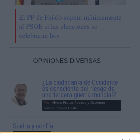
El PP de Feijóo supera mínimamente
al PSOE si las elecciones se
celebraran hoy
OPINIONES DIVERSAS
¿La ciudadanía de Occidente
es consciente del riesgo de
una tercera guerra mundial?
Por
Álvaro Frutos Rosado y Gabinete
Geopolítica de Crisis
Suelta y confía
Por
María Comesaña