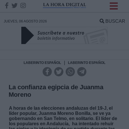
INFORMACION SOBRE LA
PROTECCIÓN DE TUS
BUSCAR
JUEVES, 06 AGOSTO 2026
DATOS
Responsable:
Finalidad:
|
LABERINTO ESPAÑOL
LABERINTO ESPAÑOL
Datos tratados:
La confianza egipcia de Juanma
Moreno
Legitimación:
A horas de las elecciones andaluzas del 19-J, el
líder popular, Juanma Moreno Bonilla, se ve ya
Destinatarios:
gobernando en San Telmo, en solitario. El líder de
los populares en Andalucía, ha intentado rehuir
las siglas y la ideología de su partido durante las