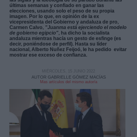
últimas semanas y confiado en ganar las
elecciones, usando solo el peso de su propia
imagen. Por lo que, en opinión de la ex
vicepresidenta del Gobierno y andaluza de pro,
Carmen Calvo,
"Juanma está ejerciendo el modelo
de gobierno egipcio"
, ha dicho la socialista
andaluza mientras hacía un gesto de esfinge (es
Derechos:
decir, poniéndose de perfil). Hasta su líder
nacional
, Alberto Nuñez Feijoó, le ha pedido evitar
mostrar ese exceso de confianza.
link
Información adicional
MIÉRCOLES, 15 JUNIO 2022
link
AUTOR GABRIELLE GÓMEZ MACÍAS
Mas artículos del mismo autor/a