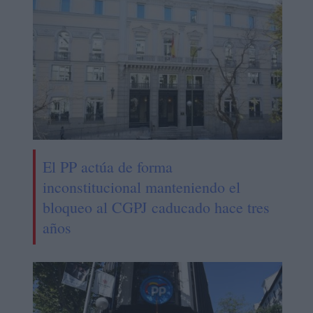
El PP actúa de forma
inconstitucional manteniendo el
bloqueo al CGPJ caducado hace tres
años