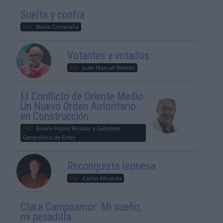
Suelta y confía
Por
María Comesaña
Votantes y votados
Por
Juan Manuel Beltrán
El Conflicto de Oriente Medio:
Un Nuevo Orden Autoritario
en Construcción
Por
Álvaro Frutos Rosado y Gabinete
Geopolítica de Crisis
Reconquista leonesa
Por
Carlos Miranda
Clara Campoamor: Mi sueño,
mi pesadilla