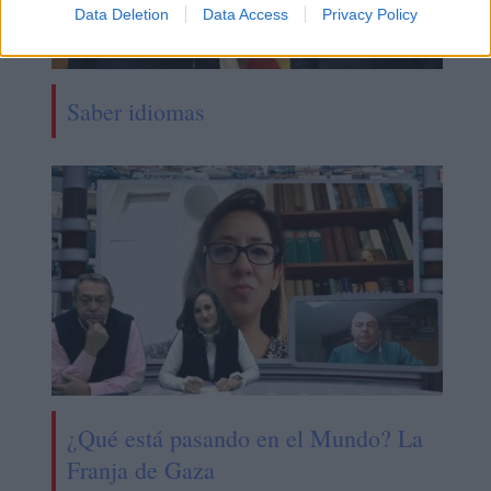
Data Deletion
Data Access
Privacy Policy
Saber idiomas
¿Qué está pasando en el Mundo? La
Franja de Gaza