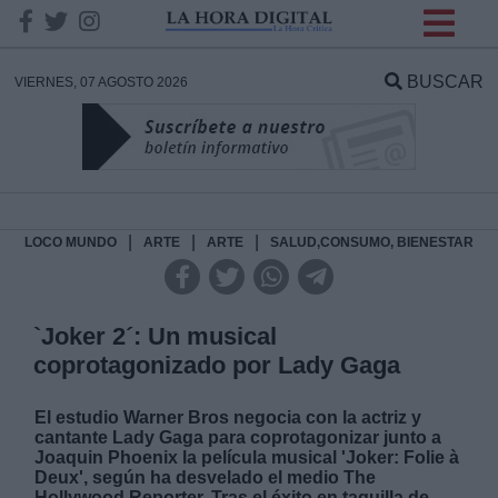
INFORMACION SOBRE LA
PROTECCIÓN DE TUS
BUSCAR
VIERNES, 07 AGOSTO 2026
DATOS
Responsable:
Finalidad:
|
|
|
LOCO MUNDO
ARTE
ARTE
SALUD,CONSUMO, BIENESTAR
Datos tratados:
`Joker 2´: Un musical
coprotagonizado por Lady Gaga
Legitimación:
El estudio Warner Bros negocia con la actriz y
cantante Lady Gaga para coprotagonizar junto a
Destinatarios:
Joaquin Phoenix la película musical 'Joker: Folie à
Deux', según ha desvelado el medio The
Hollywood Reporter. Tras el éxito en taquilla de