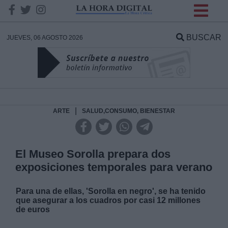
INFORMACION SOBRE LA
PROTECCIÓN DE TUS
BUSCAR
JUEVES, 06 AGOSTO 2026
DATOS
Responsable:
Finalidad:
|
ARTE
SALUD,CONSUMO, BIENESTAR
Datos tratados:
El Museo Sorolla prepara dos
exposiciones temporales para verano
Legitimación:
Para una de ellas, 'Sorolla en negro', se ha tenido
que asegurar a los cuadros por casi 12 millones
Destinatarios:
de euros