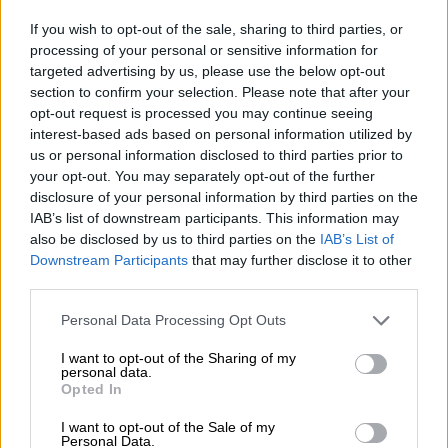
Por
Álvaro Frutos Rosado y Gabinete
Geopolítica de Crisis
If you wish to opt-out of the sale, sharing to third parties, or
processing of your personal or sensitive information for
targeted advertising by us, please use the below opt-out
Suelta y confía
section to confirm your selection. Please note that after your
Por
María Comesaña
opt-out request is processed you may continue seeing
interest-based ads based on personal information utilized by
us or personal information disclosed to third parties prior to
Votantes y votados
your opt-out. You may separately opt-out of the further
Por
Juan Manuel Beltrán
disclosure of your personal information by third parties on the
IAB’s list of downstream participants. This information may
also be disclosed by us to third parties on the
IAB’s List of
El Conflicto de Oriente Medio:
Downstream Participants
that may further disclose it to other
Un Nuevo Orden Autoritario
third parties.
en Construcción
Por
Álvaro Frutos Rosado y Gabinete
Personal Data Processing Opt Outs
Geopolítica de Crisis
I want to opt-out of the Sharing of my
personal data.
Reconquista leonesa
Opted In
Por
Carlos Miranda
I want to opt-out of the Sale of my
Personal Data.