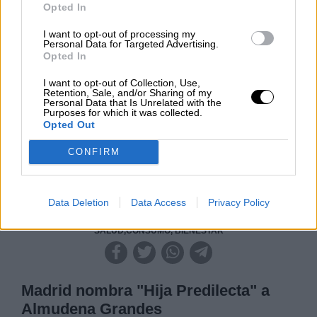
Opted In
Clara Campoamor: Mi sueño,
mi pesadilla
I want to opt-out of processing my
Personal Data for Targeted Advertising.
Por
María Pérez Herrero
Opted In
I want to opt-out of Collection, Use,
Retention, Sale, and/or Sharing of my
Personal Data that Is Unrelated with the
Purposes for which it was collected.
NOTICIAS MAS VISTAS
Opted Out
CONFIRM
|
|
LABERINTO ESPAÑOL
LABERINTO ESPAÑOL
Data Deletion
Data Access
Privacy Policy
|
|
|
LABERINTO ESPAÑOL
ARTE
ARTE
SALUD,CONSUMO, BIENESTAR
Madrid nombra "Hija Predilecta" a
Almudena Grandes