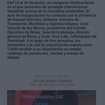
(del 14 al 16 de junio), un congreso multisectorial
en el que ponentes de prestigio internacional
debatirán acerca de la movilidad sostenible. El
acto de inauguración ha contado con la presencia
de Raquel Sánchez Jiménez, ministra de
Transporte, Movilidad y Agenda Urbana; José
Vicente de los Mozos, presidente del Comité
Derechos:
Ejecutivo de Ifema; Juan Arrizabalaga, director
general de Ifema, y Juan José Lillo, cofundador de
Smobhub. A lo largo de tres jornadas, los
link
asistentes a la cita (la organización espera unos
7.000) tendrán a su disposición un amplio
Información adicional
catálogo de ponencias, charlas y mesas de
link
debate.
MARTES, 14 JUNIO 2022
AUTOR MARIO ROMERO
Mas artículos del mismo autor/a