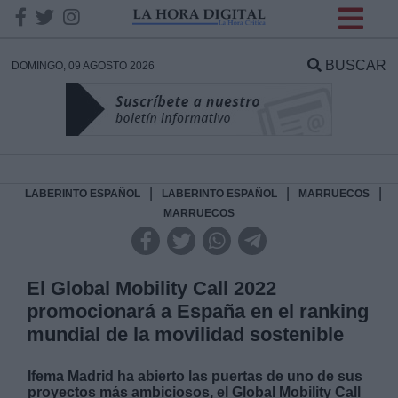
INFORMACION SOBRE LA
PROTECCIÓN DE TUS
BUSCAR
DOMINGO, 09 AGOSTO 2026
DATOS
Responsable:
Finalidad:
|
|
|
LABERINTO ESPAÑOL
LABERINTO ESPAÑOL
MARRUECOS
MARRUECOS
Datos tratados:
El Global Mobility Call 2022
promocionará a España en el ranking
Legitimación:
mundial de la movilidad sostenible
Destinatarios:
Ifema Madrid ha abierto las puertas de uno de sus
proyectos más ambiciosos, el Global Mobility Call