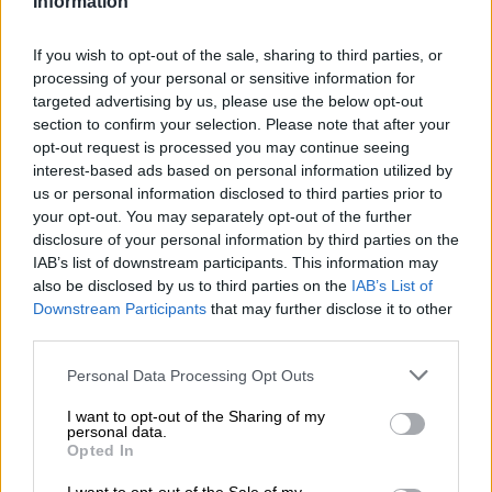
Information
Votantes y votados
If you wish to opt-out of the sale, sharing to third parties, or
Por
Juan Manuel Beltrán
processing of your personal or sensitive information for
targeted advertising by us, please use the below opt-out
section to confirm your selection. Please note that after your
El Conflicto de Oriente Medio:
opt-out request is processed you may continue seeing
Un Nuevo Orden Autoritario
interest-based ads based on personal information utilized by
en Construcción
us or personal information disclosed to third parties prior to
Por
Álvaro Frutos Rosado y Gabinete
your opt-out. You may separately opt-out of the further
Geopolítica de Crisis
disclosure of your personal information by third parties on the
IAB’s list of downstream participants. This information may
Reconquista leonesa
also be disclosed by us to third parties on the
IAB’s List of
Downstream Participants
that may further disclose it to other
Por
Carlos Miranda
third parties.
Clara Campoamor: Mi sueño,
Personal Data Processing Opt Outs
mi pesadilla
I want to opt-out of the Sharing of my
Por
María Pérez Herrero
personal data.
Opted In