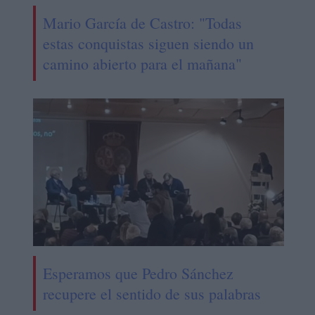
Mario García de Castro: "Todas
estas conquistas siguen siendo un
camino abierto para el mañana"
Esperamos que Pedro Sánchez
recupere el sentido de sus palabras