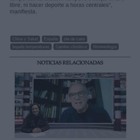
libre, ni hacer deporte a horas centrales",
manifiesta.
Clima y Salud
España
ola de calor
bajada temperaturas
Cambio climático
Metereología
NOTICIAS RELACIONADAS