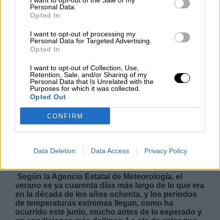
I want to opt-out of the Sale of my
Personal Data.
Opted In
NOTICIAS MAS VISTAS
I want to opt-out of processing my
Personal Data for Targeted Advertising.
Opted In
I want to opt-out of Collection, Use,
Retention, Sale, and/or Sharing of my
|
|
|
LABERINTO ESPAÑOL
LABERINTO ESPAÑOL
MARRUECOS
Personal Data that Is Unrelated with the
MARRUECOS
Purposes for which it was collected.
Opted Out
CONFIRM
La ola de calor dará paso a una
bajada drástica de 10 grados este fin
Data Deletion
Data Access
Privacy Policy
de semana
Según la Agencia Estatal de Meteorología, el
verano es ya cuarenta días más largo de lo que era
en la década de los años ochenta, y los periodos
de temperaturas extremas llegan, como ha
ocurrido este junio, mucho antes de lo esperado y