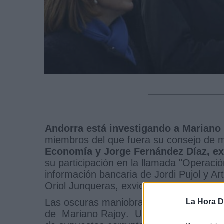
Andorra está investigando a Mariano
miembros del que fuera su consejo de m
Economía y Jorge Fernández Díaz, exm
su participación en la llamada "Operaci
información bancaria de Jordi Pujol y Ar
Oriol Junqueras, exvicepresidente.
Las oscuras maniobras para policiales c
La Hora Di
de Mariano Rajoy. Un grupo secreto de p