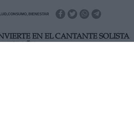
LUD,CONSUMO, BIENESTAR
VIERTE EN EL CANTANTE SOLISTA
EN ESPAÑA
vechó para dedicar una canción a la influencer Elena Huelva,
LUNES, 13 JUNIO 