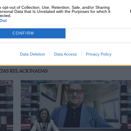
o opt-out of Collection, Use, Retention, Sale, and/or Sharing
ersonal Data that Is Unrelated with the Purposes for which it
vestigando la "Operación Cataluña", desde 2016
lected.
no Barroso Sánchez, inspector jefe de la Policía
Out
ajada española de Andorra; y a Marcelino Martín
nternos. Más de cinco años y muchas ampliaciones
CONFIRM
 y a sus ministros.
Data Deletion
Data Access
Privacy Policy
CIAS RELACIONADAS