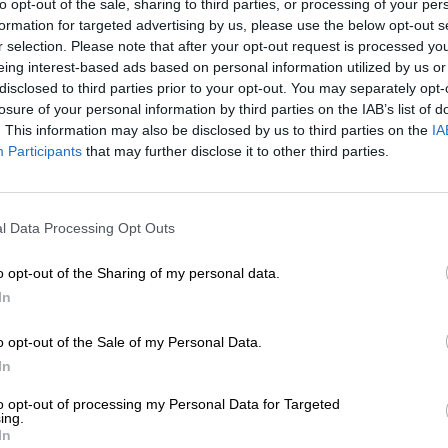
ranista al margen de la justicia. Por su cuenta y 
to opt-out of the sale, sharing to third parties, or processing of your per
a diligencia, se desplazaron a Andorra
del que
formation for targeted advertising by us, please use the below opt-out s
r selection. Please note that after your opt-out request is processed y
zaba como paraíso fiscal
para evadir el dinero
eing interest-based ads based on personal information utilized by us or
es.
disclosed to third parties prior to your opt-out. You may separately opt-
cia andorrana también aparecen acusados los altos
losure of your personal information by third parties on the IAB’s list of
Eugenio Pino y Bonifacio Díez
. También se
. This information may also be disclosed by us to third parties on the
IA
rio de Estado durante el gobierno de Rajoy.
Se les
Participants
that may further disclose it to other third parties.
rabajadores de Banca Privada d'Andorra (BPA)
mación secreta sobre los líderes catalanes.
ciaciones de abogados:
Juristes Drets y l'Institut
l Data Processing Opt Outs
tarde se sumaron a la demanda el presidente y el
o opt-out of the Sharing of my personal data.
hanie Garcia Garcia, jueza de instrucción
ha pedido a los investigados que designen un
In
n 15 días se les asignará uno de oficio.
o opt-out of the Sale of my Personal Data.
laboradores en la "Operación Cataluña" podrían, t
In
os de coacción
. La querella también podría resulta
orsión, coacciones a órganos constitucionales 
to opt-out of processing my Personal Data for Targeted
ing.
rte del equipo del expresidente del Gobierno.
In