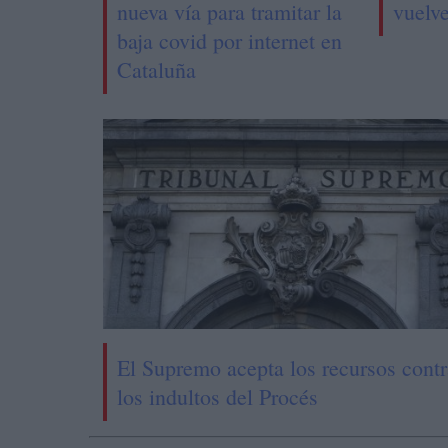
nueva vía para tramitar la
vuelv
baja covid por internet en
Cataluña
El Supremo acepta los recursos contr
los indultos del Procés