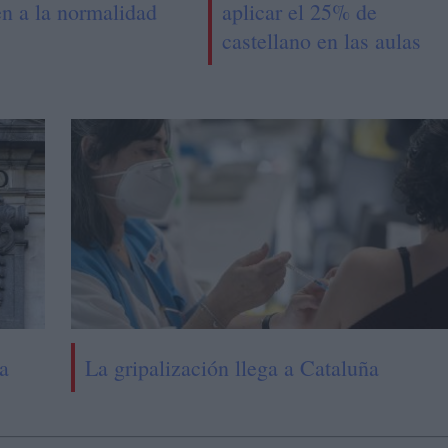
en a la normalidad
aplicar el 25% de
castellano en las aulas
a
La gripalización llega a Cataluña