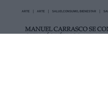
|
|
|
ARTE
ARTE
SALUD,CONSUMO, BIENESTAR
SA
MANUEL CARRASCO SE CON
QUE MÁS PÚBLICO ATRAE 
En el multitudinario concierto, el artista apro
sufre de cáncer de mama
AUTOR RAÚL DE MINGO LOBATO
Mas artículos del mismo autor/a