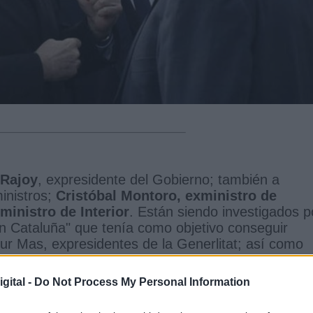
 Rajoy
, expresidente del Gobierno; también a
inistros;
Cristóbal Montoro, exministro de
inistro de Interior
. Están siendo investigados p
ón Cataluña" que tenía como objetivo conseguir
tur Mas, expresidentes de la Generlitat; así como
ontra el procés dieron comienzo al inicio del mand
gital -
Do Not Process My Personal Information
olicías actuaron por su cuenta en la investigaci