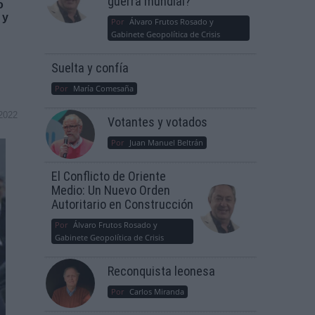
guerra mundial?
o
 y
Por
Álvaro Frutos Rosado y
Gabinete Geopolítica de Crisis
Suelta y confía
Por
María Comesaña
2022
Votantes y votados
Por
Juan Manuel Beltrán
El Conflicto de Oriente
Medio: Un Nuevo Orden
Autoritario en Construcción
Por
Álvaro Frutos Rosado y
Gabinete Geopolítica de Crisis
Reconquista leonesa
Por
Carlos Miranda