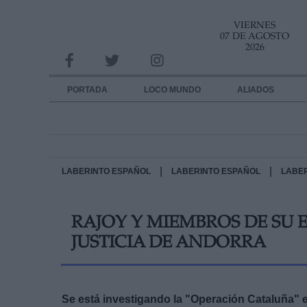
VIERNES
INFORMACION SOBRE LA PROTECCIÓN DE TUS DATOS
07 DE AGOSTO
2026
Responsable:
Finalidad:
PORTADA
LOCO MUNDO
ALIADOS
Datos tratados:
Legitimación:
Destinatarios:
|
|
LABERINTO ESPAÑOL
LABERINTO ESPAÑOL
LABE
Derechos:
RAJOY Y MIEMBROS DE SU 
link
JUSTICIA DE ANDORRA
Información adicional
link
Se está investigando la "Operación Cataluña" e