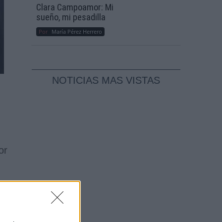
Clara Campoamor: Mi
sueño, mi pesadilla
Por
María Pérez Herrero
NOTICIAS MAS VISTAS
or
ato
ón