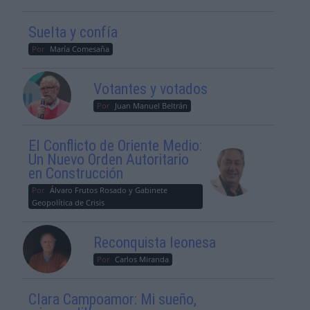
Suelta y confía
Por
María Comesaña
Votantes y votados
Por
Juan Manuel Beltrán
El Conflicto de Oriente Medio:
Un Nuevo Orden Autoritario
en Construcción
Por
Álvaro Frutos Rosado y Gabinete
Geopolítica de Crisis
Reconquista leonesa
Por
Carlos Miranda
Clara Campoamor: Mi sueño,