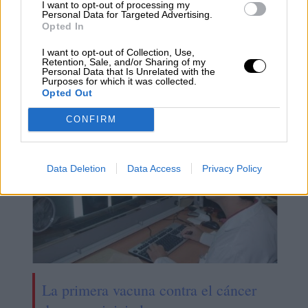
I want to opt-out of processing my
Personal Data for Targeted Advertising.
Opted In
La 'marea rosa' se hace notar en
I want to opt-out of Collection, Use,
Barcelona en la Carrera de la Mujer
Retention, Sale, and/or Sharing of my
Personal Data that Is Unrelated with the
Central Lechera Asturiana
Purposes for which it was collected.
Opted Out
CONFIRM
Data Deletion
Data Access
Privacy Policy
La primera vacuna contra el cáncer