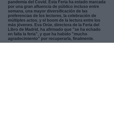
pandemia del Covid. Esta Feria ha estado marcada
por una gran afluencia de público incluso entre
semana, una mayor diversificación de las
preferencias de los lectores, la celebración de
múltiples actos, y el boom de la lectura entre los
más jóvenes. Eva Orúe, directora de la Feria del
Libro de Madrid, ha afirmado que "se ha echado
en falta la feria", y que ha habido "mucho
agradecimiento" por recuperarla, finalmente.
LUNES, 13 JUNIO 2022
AUTOR GABRIELLE GÓMEZ MACÍAS
Mas artículos del mismo autor/a