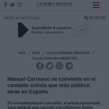
INFORMACION SOBRE LA
PROTECCIÓN DE TUS
BUSCAR
JUEVES, 06 AGOSTO 2026
DATOS
Responsable:
Finalidad:
|
|
|
ARTE
ARTE
SALUD,CONSUMO, BIENESTAR
SALUD,CONSUMO, BIENESTAR
Datos tratados:
Manuel Carrasco se convierte en el
cantante solista que más público
Legitimación:
atrae en España
Destinatarios:
En el multitudinario concierto, el artista aprovechó
para dedicar una canción a la influencer Elena