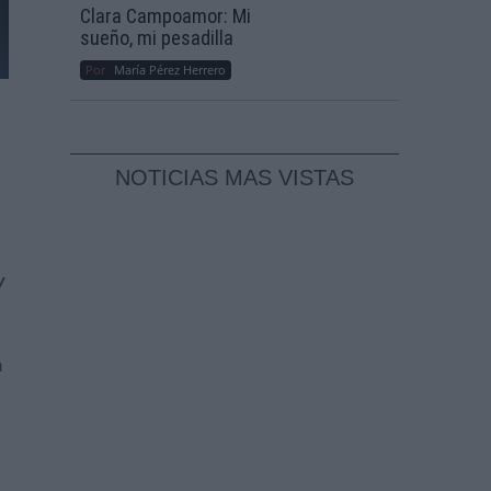
Clara Campoamor: Mi
sueño, mi pesadilla
Por
María Pérez Herrero
NOTICIAS MAS VISTAS
y
n