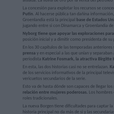
aislada. La lluvia de oro por la venta del petróleo
La concesión para explotar los recursos se conc
Putin
. Al hacerse pública tan dañina informació
Groenlandia está la principal
base de Estados Uni
jugando entre si con Dinamarca y Groenlandia de 
Nyborg tiene que apoyar las exploraciones par
posición inicial y a dimitir como presidenta de su
En los 30 capítulos de las temporadas anteriores 
prensa
y en especial a las que unían y separaban 
periodista
Katrine Fosmark, la atractiva Birgitte
En esta, las dos historias casi no se entrelazan.
Ka
de los servicios informativos de la principal telev
vericuetos secundarios de la serie.
Esto va de hasta dónde son capaces de llegar los
relación entre mujeres poderosas.
Los hombres o
roles tradicionales.
La nueva Borgen tiene dificultades para captar l
historia principal no da más de si y las secundari