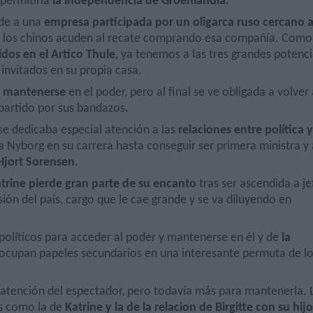
 permitiría
la independencia de Groenlandia.
ede a una
empresa participada por un oligarca ruso cercano 
n, los chinos acuden al recate comprando esa compañía. Como
dos en el Artico Thule
, ya tenemos a las tres grandes potenc
invitados en su propia casa.
a mantenerse
en el poder, pero al final se ve obligada a volver 
 partido por sus bandazos.
se dedicaba especial atención a las
relaciones entre política y
a Nyborg en su carrera hasta conseguir ser primera ministra y 
 Hjort Sorensen
.
trine pierde gran parte de su encanto
tras ser ascendida a je
isión del país, cargo que le cae grande y se va diluyendo en
 políticos para acceder al poder y mantenerse en él y de
la
cupan papeles secundarios en una interesante permuta de l
a atención del espectador, pero todavía más para mantenerla. 
as como la de
Katrine y la de la relacion de Birgitte con su hijo