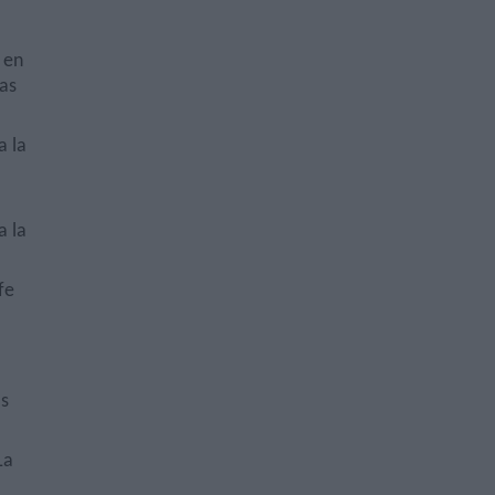
a
 en
ias
a la
a la
fe
os
La