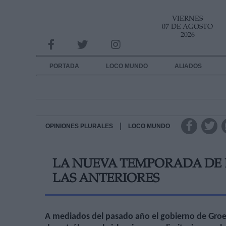
VIERNES
INFORMACION SOBRE LA PROTECCIÓN DE TUS DATOS
07 DE AGOSTO
2026
Responsable:
Finalidad:
PORTADA
LOCO MUNDO
ALIADOS
Datos tratados:
Legitimación:
Destinatarios:
|
OPINIONES PLURALES
LOCO MUNDO
Derechos:
LA NUEVA TEMPORADA DE 
link
LAS ANTERIORES
Información adicional
link
A mediados del pasado año el gobierno de Groe