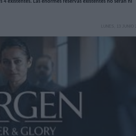
as 4 existentes. Las enormes reservas existentes no serán ni
LUNES, 13 JUNIO 