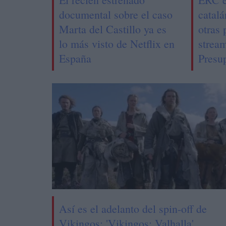
documental sobre el caso
catalá
Marta del Castillo ya es
otras 
lo más visto de Netflix en
stream
España
Presu
Así es el adelanto del spin-off de
Vikingos: 'Vikingos: Valhalla'