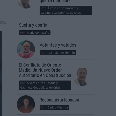
guerra mundial?
Por
Álvaro Frutos Rosado y
Gabinete Geopolítica de Crisis
2022
Suelta y confía
Por
María Comesaña
Votantes y votados
Por
Juan Manuel Beltrán
El Conflicto de Oriente
Medio: Un Nuevo Orden
Autoritario en Construcción
Por
Álvaro Frutos Rosado y
Gabinete Geopolítica de Crisis
Reconquista leonesa
Por
Carlos Miranda