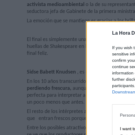
activista medioambiental
o la de su representant
seductora jefa de Gabinete de la primera ministra
La emoción que se mantiene es gracias a los brilla
La Hora Di
El final es simplemente una manera de salir del 
huellas de Shakespeare en las tres temporadas an
If you wish 
final feliz.
sensitive in
confirm you
continue se
Sidse Babett Knudsen
, es quizás la principal a
information 
further disc
En los 10 años transcurridos entre una y otra tr
participants
perdiendo frescura,
aunque no capacidad interpr
Downstream 
perfecta para interpretar a una
ministra de exter
un poco menos que antes.
El resto de los intérpretes andan escasos de int
Persona
que
entran frescos porque tampoco aportan mu
Entre los posibles atractivos de Borgen 2 debería
I want t
se ve que los productores no querían gastar dem