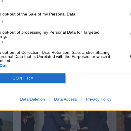
In
o opt-out of the Sale of my Personal Data.
rar
petróleo cinematográfico en Groenlandia
, pero no han
In
os con una obra maestra de la que es una secuela
. Sin ese
to opt-out of processing my Personal Data for Targeted
ing.
ta del polifacético Adam Price. Los críticos, en general, han
In
virtudes.
o opt-out of Collection, Use, Retention, Sale, and/or Sharing
ersonal Data that Is Unrelated with the Purposes for which it
lected.
Out
CIAS RELACIONADAS
CONFIRM
Data Deletion
Data Access
Privacy Policy