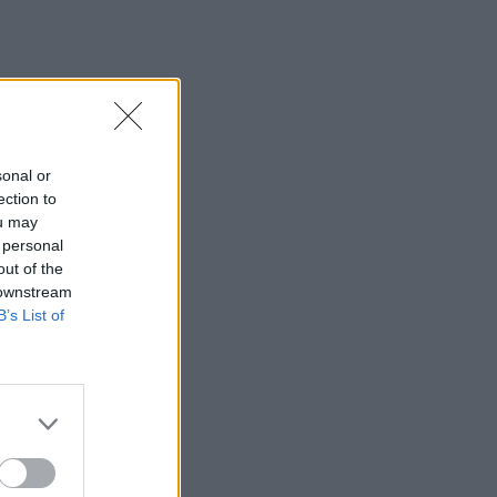
se
sonal or
ection to
ou may
 personal
out of the
 downstream
do
B’s List of
ere
los
o
s de