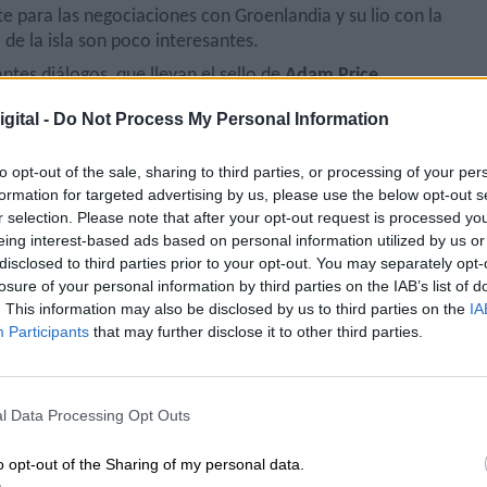
e para las negociaciones con Groenlandia y su lio con la
 de la isla son poco interesantes.
ntes diálogos, que llevan el sello de
Adam Price
.
gital -
Do Not Process My Personal Information
apuro
enviando a Nyborg a Bruselas
a dar la lata a otros. Las
teriores o las de Maquiavelo en esta última se esfuman con e
to opt-out of the sale, sharing to third parties, or processing of your per
formation for targeted advertising by us, please use the below opt-out s
r selection. Please note that after your opt-out request is processed y
eing interest-based ads based on personal information utilized by us or
tracción tanto de Borgen 1 como de Borgen 2.
disclosed to third parties prior to your opt-out. You may separately opt-
losure of your personal information by third parties on the IAB’s list of
abajó en Francia, Reino Unido y Hollywood.
Por el camino ha i
. This information may also be disclosed by us to third parties on the
IA
etativa en su papel de mujer menopáusica. Está en la edad
Participants
that may further disclose it to other third parties.
iores que ya ha sido primera ministra
, pero la pantalla la qui
erés. Los que repiten porque tienen poco nuevo que aportar y
l Data Processing Opt Outs
cho.
n haber figurado los maravillosos paisajes de Groenlandia, per
o opt-out of the Sharing of my personal data.
asiado.
Las escenas de exteriores son escasas
y repetidas y la