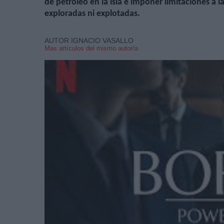
de petróleo en la isla e imponer limitaciones a l
exploradas ni explotadas.
AUTOR IGNACIO VASALLO
Mas artículos del mismo autor/a