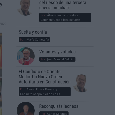
del riesgo de una tercera
ey
guerra mundial?
Por
Álvaro Frutos Rosado y
Gabinete Geopolítica de Crisis
2022
Suelta y confía
Por
María Comesaña
Votantes y votados
Por
Juan Manuel Beltrán
El Conflicto de Oriente
Medio: Un Nuevo Orden
Autoritario en Construcción
Por
Álvaro Frutos Rosado y
Gabinete Geopolítica de Crisis
Reconquista leonesa
Por
Carlos Miranda