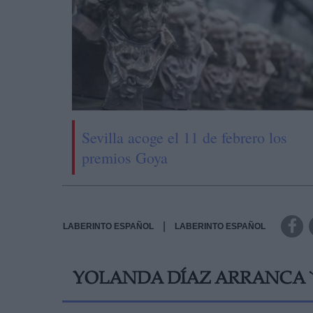
Sevilla acoge el 11 de febrero los
premios Goya
|
LABERINTO ESPAÑOL
LABERINTO ESPAÑOL
YOLANDA DÍAZ ARRANCA `S