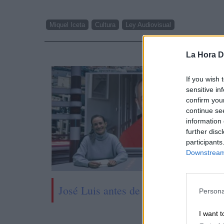
Miquel Iceta
Cultura
Ley Audiovisual
NOTI
La Hora Di
If you wish 
sensitive in
confirm you
continue se
information 
further disc
participants
Downstream 
José Luis antes de López Vázquez
Persona
I want t