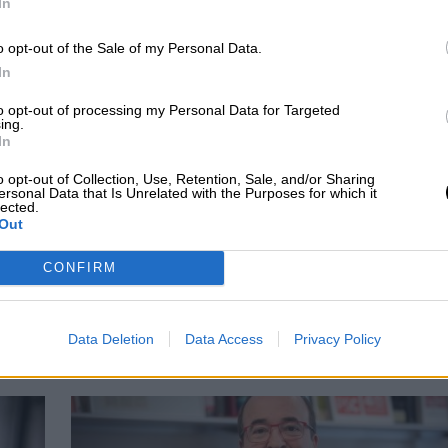
In
o opt-out of the Sale of my Personal Data.
In
to opt-out of processing my Personal Data for Targeted
ing.
In
o opt-out of Collection, Use, Retention, Sale, and/or Sharing
ersonal Data that Is Unrelated with the Purposes for which it
lected.
Out
CONFIRM
lícula Buena, La
Se abre el plazo de
 La Mala
adhesión de empresas al
Data Deletion
Data Access
Privacy Policy
Bono Cultural Joven