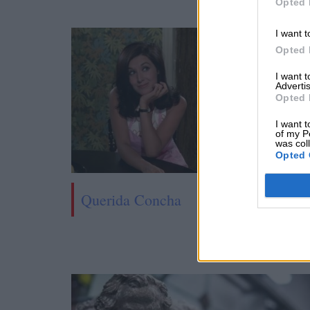
Opted 
I want t
Opted 
I want 
Advertis
Opted 
I want t
of my P
was col
Opted 
Querida Concha
La Pe
Fea y