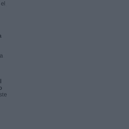
 el
a
ña
l
o
ste