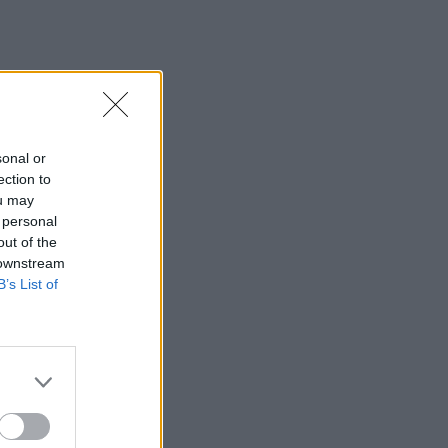
sonal or
ection to
ou may
 personal
out of the
 downstream
B’s List of