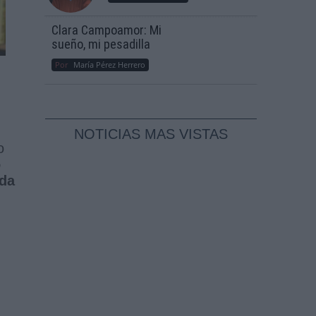
Clara Campoamor: Mi
sueño, mi pesadilla
Por
María Pérez Herrero
NOTICIAS MAS VISTAS
o
o
ida