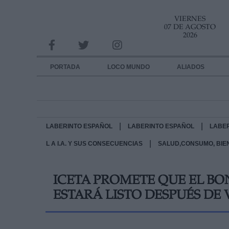
VIERNES
INFORMACION SOBRE LA PROTECCIÓN DE TUS DATOS
07 DE AGOSTO
2026
Responsable:
Finalidad:
PORTADA
LOCO MUNDO
ALIADOS
Datos tratados:
Legitimación:
|
|
LABERINTO ESPAÑOL
LABERINTO ESPAÑOL
LABE
Destinatarios:
|
L A I.A. Y SUS CONSECUENCIAS
SALUD,CONSUMO, BIE
Derechos:
link
ICETA PROMETE QUE EL BO
Información adicional
link
ESTARÁ LISTO DESPUÉS DE