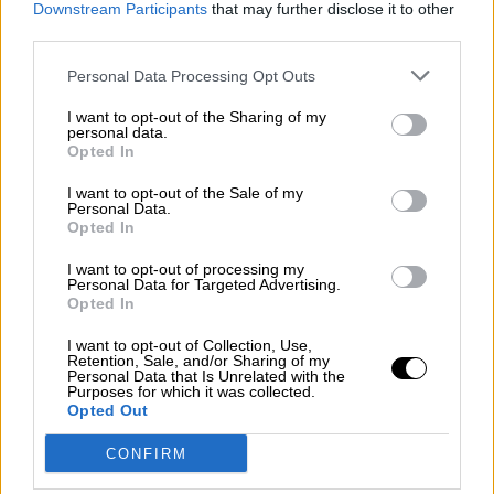
Downstream Participants
that may further disclose it to other
Por
Álvaro Frutos Rosado y Gabinete
Geopolítica de Crisis
third parties.
Personal Data Processing Opt Outs
Reconquista leonesa
I want to opt-out of the Sharing of my
Por
Carlos Miranda
personal data.
Opted In
Clara Campoamor: Mi sueño,
I want to opt-out of the Sale of my
mi pesadilla
Personal Data.
Opted In
Por
María Pérez Herrero
I want to opt-out of processing my
Personal Data for Targeted Advertising.
Opted In
NOTICIAS MAS VISTAS
I want to opt-out of Collection, Use,
Retention, Sale, and/or Sharing of my
Personal Data that Is Unrelated with the
Purposes for which it was collected.
Opted Out
CONFIRM
|
|
|
LABERINTO ESPAÑOL
LABERINTO ESPAÑOL
ARTE
SALUD,CONSUMO, BIENESTAR