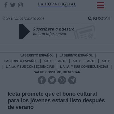
INFORMACION SOBRE LA
PROTECCIÓN DE TUS
BUSCAR
DOMINGO, 09 AGOSTO 2026
DATOS
Responsable:
Finalidad:
|
|
LABERINTO ESPAÑOL
LABERINTO ESPAÑOL
|
|
|
|
|
LABERINTO ESPAÑOL
ARTE
ARTE
ARTE
ARTE
ARTE
|
|
|
L A I.A. Y SUS CONSECUENCIAS
L A I.A. Y SUS CONSECUENCIAS
Datos tratados:
SALUD,CONSUMO, BIENESTAR
Legitimación:
Iceta promete que el bono cultural
para los jóvenes estará listo después
Destinatarios:
de verano