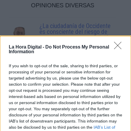
OPINIONES DIVERSAS
¿La ciudadanía de Occidente
es consciente del riesgo de
una tercera guerra mundial?
Por
Álvaro Frutos Rosado y Gabinete
La Hora Digital -
Do Not Process My Personal
Geopolítica de Crisis
Information
Suelta y confía
If you wish to opt-out of the sale, sharing to third parties, or
processing of your personal or sensitive information for
Por
María Comesaña
targeted advertising by us, please use the below opt-out
section to confirm your selection. Please note that after your
Votantes y votados
opt-out request is processed you may continue seeing
interest-based ads based on personal information utilized by
Por
Juan Manuel Beltrán
us or personal information disclosed to third parties prior to
your opt-out. You may separately opt-out of the further
El Conflicto de Oriente Medio:
disclosure of your personal information by third parties on the
Un Nuevo Orden Autoritario
IAB’s list of downstream participants. This information may
en Construcción
also be disclosed by us to third parties on the
IAB’s List of