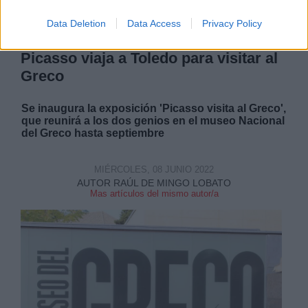
Data Deletion
Data Access
Privacy Policy
Picasso viaja a Toledo para visitar al
Greco
Se inaugura la exposición 'Picasso visita al Greco',
que reunirá a los dos genios en el museo Nacional
del Greco hasta septiembre
MIÉRCOLES, 08 JUNIO 2022
AUTOR RAÚL DE MINGO LOBATO
Mas artículos del mismo autor/a