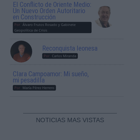
El Conflicto de Oriente Medio:
Un Nuevo Orden Autoritario
en Construcción
Por
Álvaro Frutos Rosado y Gabinete
Geopolítica de Crisis
Reconquista leonesa
Por
Carlos Miranda
Clara Campoamor: Mi sueño,
mi pesadilla
Por
María Pérez Herrero
NOTICIAS MAS VISTAS