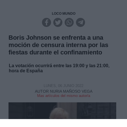
LOCO MUNDO
Boris Johnson se enfrenta a una
moción de censura interna por las
fiestas durante el confinamiento
La votación ocurrirá entre las 19:00 y las 21:00,
hora de España
LUNES, 06 JUNIO 2022
AUTOR NURIA MAÑOSO VEGA
Mas artículos del mismo autor/a