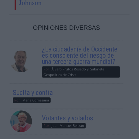
Johnson
OPINIONES DIVERSAS
¿La ciudadanía de Occidente
es consciente del riesgo de
una tercera guerra mundial?
Por
Álvaro Frutos Rosado y Gabinete
Geopolítica de Crisis
Suelta y confía
Por
María Comesaña
Votantes y votados
Por
Juan Manuel Beltrán