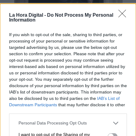
Boris Johnson anuncia su dimisión:
La Hora Digital -
Do Not Process My Personal
Information
"nadie es imprescindible en política"
If you wish to opt-out of the sale, sharing to third parties, or
processing of your personal or sensitive information for
targeted advertising by us, please use the below opt-out
section to confirm your selection. Please note that after your
opt-out request is processed you may continue seeing
interest-based ads based on personal information utilized by
us or personal information disclosed to third parties prior to
your opt-out. You may separately opt-out of the further
disclosure of your personal information by third parties on the
IAB’s list of downstream participants. This information may
also be disclosed by us to third parties on the
IAB’s List of
Downstream Participants
that may further disclose it to other
third parties.
Boris Johnson: el resbalón fatal de
un funambulista
Personal Data Processing Opt Outs
I want to opt-out of the Sharing of my