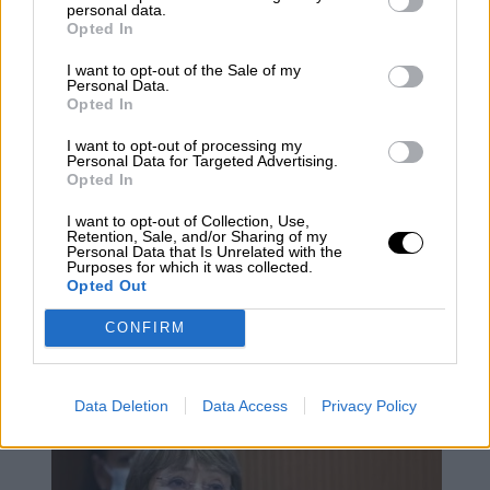
personal data.
Opted In
I want to opt-out of the Sale of my
Personal Data.
Opted In
I want to opt-out of processing my
Personal Data for Targeted Advertising.
Opted In
I want to opt-out of Collection, Use,
Retention, Sale, and/or Sharing of my
Personal Data that Is Unrelated with the
Purposes for which it was collected.
Boris Johnson será multado por
Opted Out
incumplir las restricciones de la
CONFIRM
pandemia en las fiestas de Downing
Street
Data Deletion
Data Access
Privacy Policy