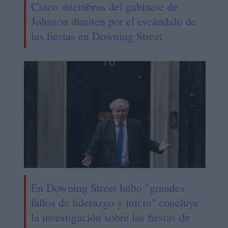
Cinco miembros del gabinete de
Johnson dimiten por el escándalo de
las fiestas en Downing Street
En Downing Street hubo "grandes
fallos de liderazgo y juicio" concluye
la investigación sobre las fiestas de