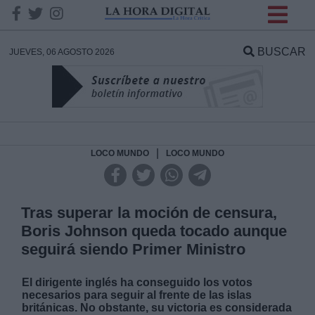
INFORMACION SOBRE LA
PROTECCIÓN DE TUS
BUSCAR
JUEVES, 06 AGOSTO 2026
DATOS
Responsable:
Finalidad:
|
LOCO MUNDO
LOCO MUNDO
Datos tratados:
Tras superar la moción de censura,
Boris Johnson queda tocado aunque
seguirá siendo Primer Ministro
Legitimación:
El dirigente inglés ha conseguido los votos
Destinatarios:
necesarios para seguir al frente de las islas
británicas. No obstante, su victoria es considerada