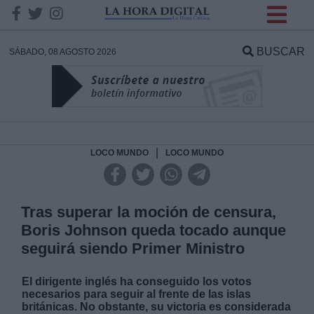
INFORMACION SOBRE LA
PROTECCIÓN DE TUS
BUSCAR
SÁBADO, 08 AGOSTO 2026
DATOS
Responsable:
Finalidad:
|
LOCO MUNDO
LOCO MUNDO
Datos tratados:
Tras superar la moción de censura,
Boris Johnson queda tocado aunque
seguirá siendo Primer Ministro
Legitimación:
El dirigente inglés ha conseguido los votos
Destinatarios:
necesarios para seguir al frente de las islas
británicas. No obstante, su victoria es considerada