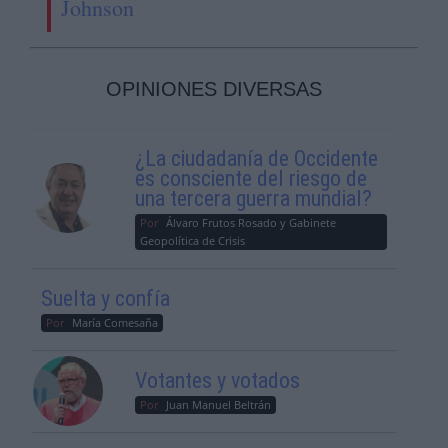
Johnson
OPINIONES DIVERSAS
¿La ciudadanía de Occidente
es consciente del riesgo de
una tercera guerra mundial?
Por
Álvaro Frutos Rosado y Gabinete
Geopolítica de Crisis
Suelta y confía
Por
María Comesaña
Votantes y votados
Por
Juan Manuel Beltrán