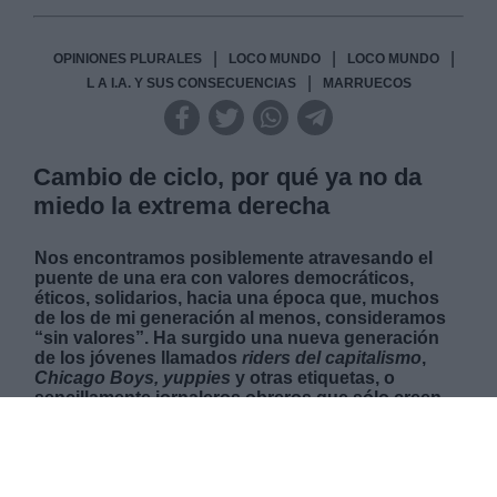
|
|
|
OPINIONES PLURALES
LOCO MUNDO
LOCO MUNDO
|
L A I.A. Y SUS CONSECUENCIAS
MARRUECOS
Cambio de ciclo, por qué ya no da
miedo la extrema derecha
Nos encontramos posiblemente atravesando el
puente de una era con valores democráticos,
éticos, solidarios, hacia una época que, muchos
de los de mi generación al menos, consideramos
“sin valores”. Ha surgido una nueva generación
de los jóvenes llamados
riders del capitalismo
,
Chicago Boys, yuppies
y otras etiquetas, o
sencillamente jornaleros obreros que sólo creen
en
“la ley de la oferta y la demanda”.
Compran los
mensajes políticos influidos por las tendencias de
las redes sociales. Muchos de nuestros hijos,
votaron a Ayuso, por ejemplo, sin otro argumento