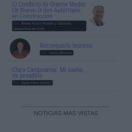
El Conflicto de Oriente Medio:
Un Nuevo Orden Autoritario
en Construcción
Por
Álvaro Frutos Rosado y Gabinete
Geopolítica de Crisis
Reconquista leonesa
Por
Carlos Miranda
Clara Campoamor: Mi sueño,
mi pesadilla
Por
María Pérez Herrero
NOTICIAS MAS VISTAS