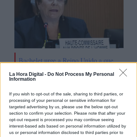
Bachelet urge a Reino Unido a que
ajuste su ley migratoria a los
La Hora Digital -
Do Not Process My Personal
estándares internacionales
Information
If you wish to opt-out of the sale, sharing to third parties, or
processing of your personal or sensitive information for
targeted advertising by us, please use the below opt-out
section to confirm your selection. Please note that after your
opt-out request is processed you may continue seeing
interest-based ads based on personal information utilized by
us or personal information disclosed to third parties prior to