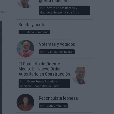
guerra mundial?
Por
Álvaro Frutos Rosado y
2022
Gabinete Geopolítica de Crisis
Suelta y confía
Por
María Comesaña
Votantes y votados
Por
Juan Manuel Beltrán
El Conflicto de Oriente
Medio: Un Nuevo Orden
Autoritario en Construcción
Por
Álvaro Frutos Rosado y
Gabinete Geopolítica de Crisis
Reconquista leonesa
Por
Carlos Miranda