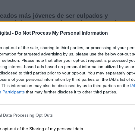
pleados más jóvenes de ser culpados y
gunos de los comportamientos descritos no tienen
la mayoría de los empleados junior asistieron a
gital -
Do Not Process My Personal Information
an presentes, o incluso los habían organizado
án aprendido la lección, y aunque es un asunto q
to opt-out of the sale, sharing to third parties, or processing of your per
 en cuenta a la hora de adoptar medidas
formation for targeted advertising by us, please use the below opt-out s
r selection. Please note that after your opt-out request is processed y
eing interest-based ads based on personal information utilized by us or
disclosed to third parties prior to your opt-out. You may separately opt-
omportamientos inaceptables, en ningún caso
losure of your personal information by third parties on the IAB’s list of
. This information may also be disclosed by us to third parties on the
IA
Participants
that may further disclose it to other third parties.
l Data Processing Opt Outs
|
|
O
L A I.A. Y SUS CONSECUENCIAS
MARRUECOS
o opt-out of the Sharing of my personal data.