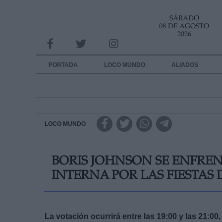
SÁBADO
INFORMACION SOBRE LA PROTECCIÓN DE TUS DATOS
08 DE AGOSTO
2026
Responsable:
Finalidad:
PORTADA
LOCO MUNDO
ALIADOS
Datos tratados:
Legitimación:
Destinatarios:
LOCO MUNDO
Derechos:
BORIS JOHNSON SE ENFRE
link
INTERNA POR LAS FIESTA
Información adicional
link
La votación ocurrirá entre las 19:00 y las 21:0