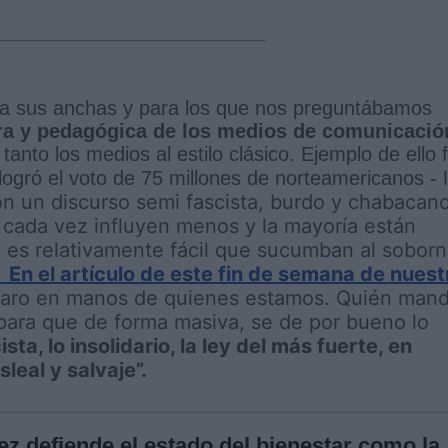
 a sus anchas y para los que nos preguntábamos
ra y pedagógica de los medios de comunicació
 tanto los medios al estilo clásico. Ejemplo de ello 
ogró el voto de 75 millones de norteamericanos -
n un discurso semi fascista, burdo y chabacano
cada vez influyen menos y la mayoría están
 es relativamente fácil que sucumban al sobor
En el artículo de este fin de semana de nuest
laro en manos de quienes estamos. Quién man
para que de forma masiva, se de por bueno lo
cista, lo insolidario, la ley del más fuerte, en
sleal y salvaje”.
z defiende el estado del bienestar como la