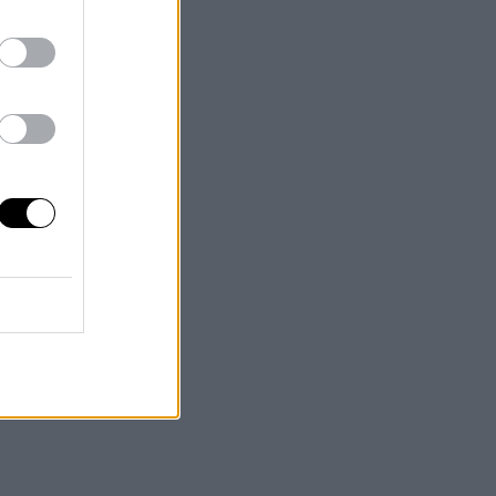
Ha
ras
n
on
na
os
 y
 se
gan