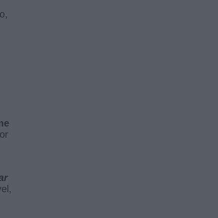
o,
me
or
ar
el,