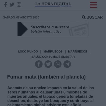
INFORMACION SOBRE LA
PROTECCIÓN DE TUS
BUSCAR
SÁBADO, 08 AGOSTO 2026
DATOS
Responsable:
Finalidad:
|
|
|
LOCO MUNDO
MARRUECOS
MARRUECOS
SALUD,CONSUMO, BIENESTAR
Datos tratados:
Fumar mata (también al planeta)
Legitimación:
Además de su nocivo impacto en la salud de los
seres humanos al causar unas 8 millones de
muertes anuales, el tabaco genera toneladas de
Destinatarios:
desechos, destruye los bosques y contribuye al
calentamiento global, advierte este año la