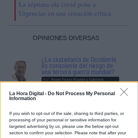
La séptima ola covid pone a
Urgencias en una situación crítica
OPINIONES DIVERSAS
¿La ciudadanía de Occidente
es consciente del riesgo de
una tercera guerra mundial?
Por
Álvaro Frutos Rosado y Gabinete
Geopolítica de Crisis
La Hora Digital -
Do Not Process My Personal
Information
Suelta y confía
Por
María Comesaña
If you wish to opt-out of the sale, sharing to third parties, or
processing of your personal or sensitive information for
targeted advertising by us, please use the below opt-out
Votantes y votados
section to confirm your selection. Please note that after your
Por
Juan Manuel Beltrán