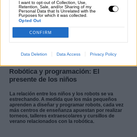
I want to opt-out of Collection, Use,
Retention, Sale, and/or Sharing of my
Personal Data that Is Unrelated with the
Purposes for which it was collected.
Opted Out
|
|
LABERINTO ESPAÑOL
LABERINTO ESPAÑOL
|
|
L A I.A. Y SUS CONSECUENCIAS
L A I.A. Y SUS CONSECUENCIAS
CONFIRM
|
|
L A I.A. Y SUS CONSECUENCIAS
L A I.A. Y SUS CONSECUENCIAS
MARRUECOS
Data Deletion
Data Access
Privacy Policy
Robótica y programación: El
presente de los niños
La relación entre los niños y los robots se va
estrechando. A medida que los más pequeños
aprenden a diseñar y programar robots, cada vez
más centros de enseñanza apuestan por realizar
torneos, talleres extraescolares y cursillos de
verano relacionados con la robótica.