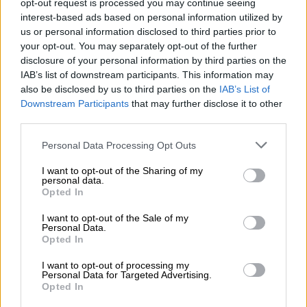
opt-out request is processed you may continue seeing
interest-based ads based on personal information utilized by
El Conflicto de Oriente Medio:
us or personal information disclosed to third parties prior to
Un Nuevo Orden Autoritario
your opt-out. You may separately opt-out of the further
en Construcción
disclosure of your personal information by third parties on the
IAB’s list of downstream participants. This information may
Por
Álvaro Frutos Rosado y Gabinete
also be disclosed by us to third parties on the
IAB’s List of
Geopolítica de Crisis
Downstream Participants
that may further disclose it to other
third parties.
Reconquista leonesa
Personal Data Processing Opt Outs
Por
Carlos Miranda
I want to opt-out of the Sharing of my
personal data.
Clara Campoamor: Mi sueño,
Opted In
mi pesadilla
Por
María Pérez Herrero
I want to opt-out of the Sale of my
Personal Data.
Opted In
I want to opt-out of processing my
Personal Data for Targeted Advertising.
NOTICIAS MAS VISTAS
Opted In